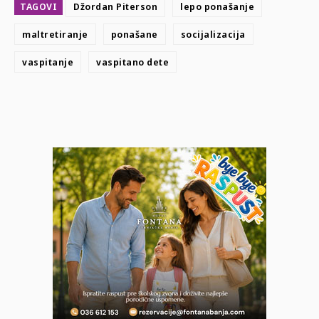
TAGOVI
Džordan Piterson
lepo ponašanje
maltretiranje
ponašane
socijalizacija
vaspitanje
vaspitano dete