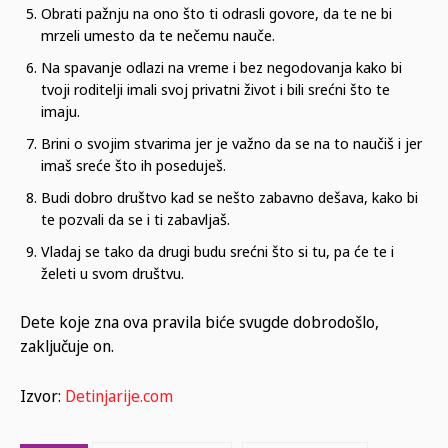
Obrati pažnju na ono što ti odrasli govore, da te ne bi
mrzeli umesto da te nečemu nauče.
Na spavanje odlazi na vreme i bez negodovanja kako bi
tvoji roditelji imali svoj privatni život i bili srećni što te
imaju.
Brini o svojim stvarima jer je važno da se na to naučiš i jer
imaš sreće što ih poseduješ.
Budi dobro društvo kad se nešto zabavno dešava, kako bi
te pozvali da se i ti zabavljaš.
Vladaj se tako da drugi budu srećni što si tu, pa će te i
želeti u svom društvu.
Dete koje zna ova pravila biće svugde dobrodošlo,
zaključuje on.
Izvor:
Detinjarije.com