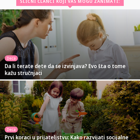
SLIČNI ČLANCI KOJI VAS MOGU ZANIMATI:
Deca
Da li terate dete da se izvinjava? Evo šta o tome
kažu stručnjaci
Deca
Prvi koraci u prijateljstvu: Kako razvijati socijalne