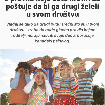
poštuje da bi ga drugi želeli
u svom društvu
Vladaj se tako da drugi budu srećni što su u tvom
društvu - treba da bude glavno pravilo kojem
roditelji moraju naučiti svoju decu, poručuje
kanadski psiholog.