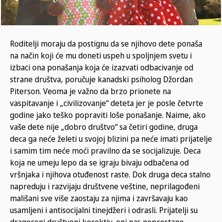
Roditelji moraju da postignu da se njihovo dete ponaša
na način koji će mu doneti uspeh u spoljnjem svetu i
izbaci ona ponašanja koja će izazvati odbacivanje od
strane društva, poručuje kanadski psiholog Džordan
Piterson. Veoma je važno da brzo prionete na
vaspitavanje i „civilizovanje“ deteta jer je posle četvrte
godine jako teško popraviti loše ponašanje. Naime, ako
vaše dete nije „dobro društvo“ sa četiri godine, druga
deca ga neće želeti u svojoj blizini pa neće imati prijatelje
i samim tim neće moći pravilno da se socijalizuje. Deca
koja ne umeju lepo da se igraju bivaju odbačena od
vršnjaka i njihova otuđenost raste. Dok druga deca stalno
napreduju i razvijaju društvene veštine, neprilagođeni
mališani sve više zaostaju za njima i završavaju kao
usamljeni i antisocijalni tinejdžeri i odrasli. Prijatelji su