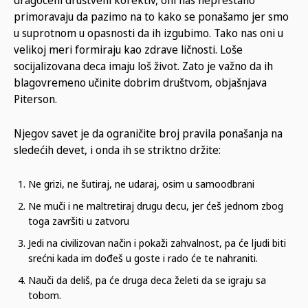
dragoceni društveni korektiv, oni nas neprestano
primoravaju da pazimo na to kako se ponašamo jer smo
u suprotnom u opasnosti da ih izgubimo. Tako nas oni u
velikoj meri formiraju kao zdrave ličnosti. Loše
socijalizovana deca imaju loš život. Zato je važno da ih
blagovremeno učinite dobrim društvom, objašnjava
Piterson.
Njegov savet je da ograničite broj pravila ponašanja na
sledećih devet, i onda ih se striktno držite:
Ne grizi, ne šutiraj, ne udaraj, osim u samoodbrani
Ne muči i ne maltretiraj drugu decu, jer ćeš jednom zbog
toga završiti u zatvoru
Jedi na civilizovan način i pokaži zahvalnost, pa će ljudi biti
srećni kada im dođeš u goste i rado će te nahraniti.
Nauči da deliš, pa će druga deca želeti da se igraju sa
tobom.