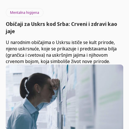
Mentalna higijena
Običaji za Uskrs kod Srba: Crveni i zdravi kao
jaje
U narodnim običajima o Uskrsu ističe se kult prirode,
njeno uskrsnuće, koje se prikazuje i predstavama bilja
(grančica i cvetova) na uskršnjim jajima i njihovom
crvenom bojom, koja simboliše život nove prirode.