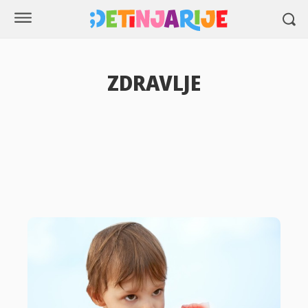
ZDRAVLJE
Ishrana
Lepota i nega
Mentalna higijena
Zdravlje porodice