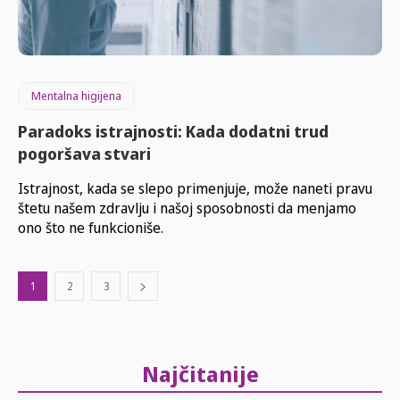
Mentalna higijena
Paradoks istrajnosti: Kada dodatni trud
pogoršava stvari
Istrajnost, kada se slepo primenjuje, može naneti pravu
štetu našem zdravlju i našoj sposobnosti da menjamo
ono što ne funkcioniše.
1
2
3
Najčitanije