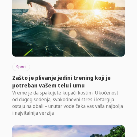
Sport
Zašto je plivanje jedini trening koji je
potreban vašem telu i umu
Vreme je da spakujete kupaći kostim. Ukočenost
od dugog sedenja, svakodnevni stres i letargija
ostaju na obali – unutar vode čeka vas vaša najbolja
i najvitalnija verzija