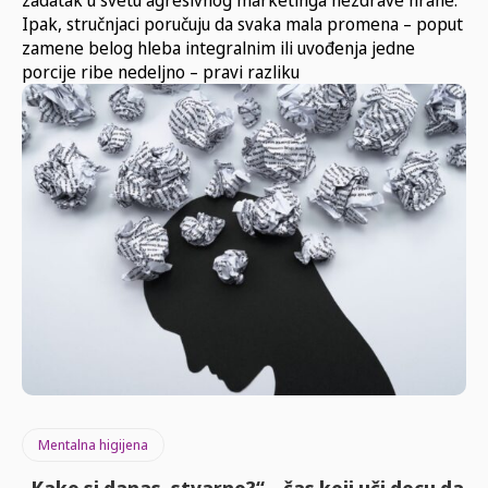
zadatak u svetu agresivnog marketinga nezdrave hrane.
Ipak, stručnjaci poručuju da svaka mala promena – poput
zamene belog hleba integralnim ili uvođenja jedne
porcije ribe nedeljno – pravi razliku
Mentalna higijena
„Kako si danas, stvarno?“ – čas koji uči decu da