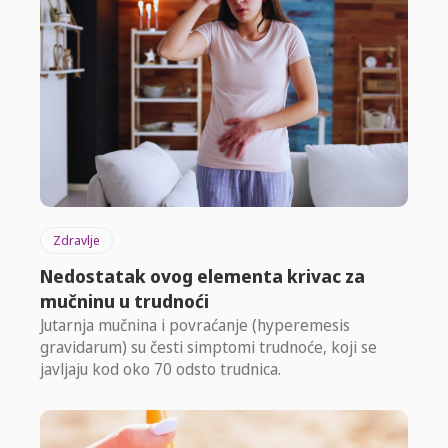
Zdravlje
Nedostatak ovog elementa krivac za
mučninu u trudnoći
Jutarnja mučnina i povraćanje (hyperemesis
gravidarum) su česti simptomi trudnoće, koji se
javljaju kod oko 70 odsto trudnica.