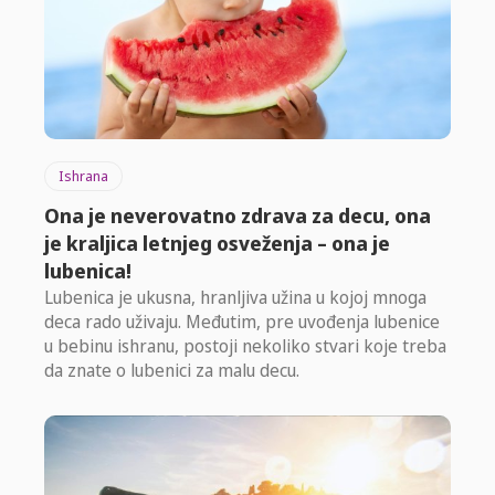
Ishrana
Ona je neverovatno zdrava za decu, ona
je kraljica letnjeg osveženja – ona je
lubenica!
Lubenica je ukusna, hranljiva užina u kojoj mnoga
deca rado uživaju. Međutim, pre uvođenja lubenice
u bebinu ishranu, postoji nekoliko stvari koje treba
da znate o lubenici za malu decu.