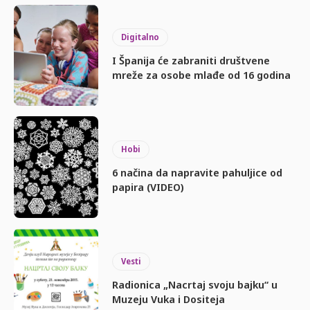
Digitalno
I Španija će zabraniti društvene
mreže za osobe mlađe od 16 godina
Hobi
6 načina da napravite pahuljice od
papira (VIDEO)
Vesti
Radionica „Nacrtaj svoju bajku“ u
Muzeju Vuka i Dositeja