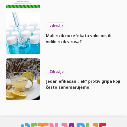
Zdravlje
Mali rizik nuzefekata vakcine, ili
veliki rizik virusa?
Zdravlje
Jedan efikasan „lek“ protiv gripa koji
često zanemarujemo