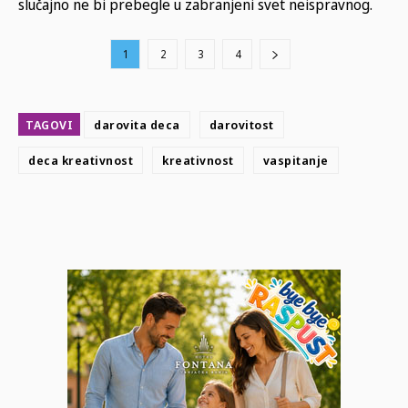
slučajno ne bi prebegle u zabranjeni svet neispravnog.
1
2
3
4
TAGOVI
darovita deca
darovitost
deca kreativnost
kreativnost
vaspitanje