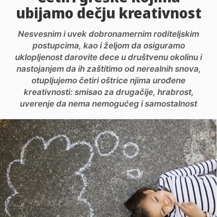
ubijamo dečju kreativnost
Nesvesnim i uvek dobronamernim roditeljskim
postupcima, kao i željom da osiguramo
uklopljenost darovite dece u društvenu okolinu i
nastojanjem da ih zaštitimo od nerealnih snova,
otupljujemo četiri oštrice njima urođene
kreativnosti: smisao za drugačije, hrabrost,
uverenje da nema nemogućeg i samostalnost