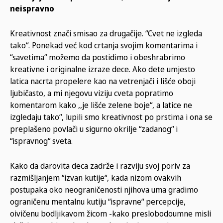
neispravno
Kreativnost znači smisao za drugačije. “Cvet ne izgleda
tako“. Ponekad već kod crtanja svojim komentarima i
“savetima“ možemo da postidimo i obeshrabrimo
kreativne i originalne izraze dece. Ako dete umjesto
latica nacrta propelere kao na vetrenjači i lišće oboji
ljubičasto, a mi njegovu viziju cveta popratimo
komentarom kako ,,je lišće zelene boje“, a latice ne
izgledaju tako“, lupili smo kreativnost po prstima i ona se
preplašeno povlači u sigurno okrilje “zadanog“ i
“ispravnog“ sveta.
Kako da darovita deca zadrže i razviju svoj poriv za
razmišljanjem “izvan kutije“, kada nizom ovakvih
postupaka oko neograničenosti njihova uma gradimo
ograničenu mentalnu kutiju “ispravne“ percepcije,
oivičenu bodljikavom žicom -kako preslobodoumne misli