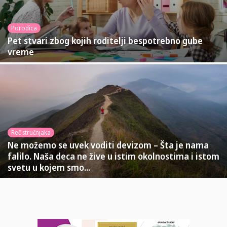
Porodica
Pet stvari zbog kojih roditelji bespotrebno gube
vreme
Reč stručnjaka
Ne možemo se uvek voditi devizom – Šta je nama
falilo. Naša deca ne žive u istim okolnostima i istom
svetu u kojem smo...