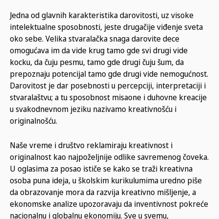
Jedna od glavnih karakteristika darovitosti, uz visoke
intelektualne sposobnosti, jeste drugačije viđenje sveta
oko sebe. Velika stvaralačka snaga darovite dece
omogućava im da vide krug tamo gde svi drugi vide
kocku, da čuju pesmu, tamo gde drugi čuju šum, da
prepoznaju potencijal tamo gde drugi vide nemogućnost.
Darovitost je dar posebnosti u percepciji, interpretaciji i
stvaralaštvu; a tu sposobnost misaone i duhovne kreacije
u svakodnevnom jeziku nazivamo kreativnošću i
originalnošću.
Naše vreme i društvo reklamiraju kreativnost i
originalnost kao najpoželjnije odlike savremenog čoveka.
U oglasima za posao ističe se kako se traži kreativna
osoba puna ideja, u školskim kurikulumima uredno piše
da obrazovanje mora da razvija kreativno mišljenje, a
ekonomske analize upozoravaju da inventivnost pokreće
nacionalnu i globalnu ekonomiju. Sve u svemu,