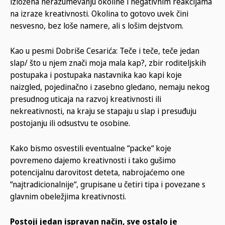
izložena nerazumevanju okoline i negativnim reakcijama
na izraze kreativnosti. Okolina to gotovo uvek čini
nesvesno, bez loše namere, ali s lošim dejstvom.
Kao u pesmi Dobriše Cesarića: Teče i teče, teče jedan
slap/ što u njem znači moja mala kap?, zbir roditeljskih
postupaka i postupaka nastavnika kao kapi koje
naizgled, pojedinačno i zasebno gledano, nemaju nekog
presudnog uticaja na razvoj kreativnosti ili
nekreativnosti, na kraju se stapaju u slap i presuđuju
postojanju ili odsustvu te osobine.
Kako bismo osvestili eventualne “packe“ koje
povremeno dajemo kreativnosti i tako gušimo
potencijalnu darovitost deteta, nabrojaćemo one
“najtradicionalnije“, grupisane u četiri tipa i povezane s
glavnim obeležjima kreativnosti.
Postoji jedan ispravan način, sve ostalo je