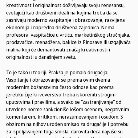
kreativnost i originalnost doživljavaju svoju renesansu,
cvetajući kao društveni ideali na kojima treba da se
zasnivaju moderno vaspitanje i obrazovanje, razvijena
ekonomija i napredna društvena zajednica. Nema
profesora, vaspitačice u vrtiću, marketinškog stručnjaka,
prodavačice, menadžera, bakice iz Pinosave ili uzgajivača
malina koji će demantovati značaj kreativnosti i
originalnosti u današnjem svetu.
To je tako u teoriji. Praksa je pomalo drugačija.
Vaspitanje i obrazovanje se prema ovim dvema
modernim božanstvima često odnose kao prema
jeretiku čije krivoverstvo treba iskoreniti strogim
uputstvima i pravilima, a svako se “zastranjivanje“ od
utvrđene norme sankcioniše lošom ocenom, negativnim
komentarem, kritikom, nerazumevanjem i osudom. S
obzirom na njihov urođen smisao za drugačije i potrebu
za ispoljavanjem toga smisla, darovita deca najviše su