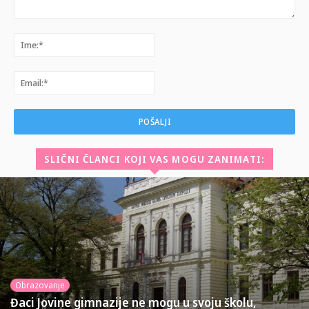
Komentar:
Ime:*
Email:*
SLIČNI ČLANCI KOJI VAS MOGU ZANIMATI:
Obrazovanje
Đaci Jovine gimnazije ne mogu u svoju školu,