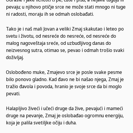
pevaju; u njihovo ptičje srce ne može stati mnogo ni tuge
ni radosti, moraju ih se odmah oslobađati.
Tako je i naš mali Jovan a veliki Zmaj skakutao i leteo po
svetu i životu, od nesreće do nesreće, od nesreće do
malog nagoveštaja sreće, od uzbudljivog danas do
neizvesnog sutra, otimao se, pevao i odmah trošio svaki
doživljaj.
Oslobođeno muke, Zmajevo srce je posle svake pesme
bilo ponovo gladno. Kad đavo ne bi našao njega, Zmaj je
tražio đavola i povoda, hranio je svoje srce da bi moglo
pevati.
Halapljivo živeći i učeći druge da žive, pevajući i mameći
druge na pevanje, Zmaj je oslobađao ogromnu energiju,
koja je palila svetiljke očiju i duha.