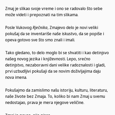
Zmaj je slikao svoje vreme i ono se radovalo što sebe
može videti i prepoznati na tim slikama.
Posle Vukovog
Rječnika
, Zmajevo delo je novi veliki
pokušaj da se inventariše naše iskustvo, da se popiše i
opeva gotovo sve što smo znali i imali.
Tako gledano, to delo moglo bi se shvatiti i kao detinjsvo
našeg novog jezika i književnosti. Lepo, srećno
detinjstvo, nezaboravni dani velike radoznalosti i gladi,
prvi uzbudljivi pokušaji da se novim doživljajima daju
nova imena.
Pokušajmo da zamislimo našu istoriju, kulturu, literaturu,
naše živote bez Zmaja. To, koliko bi nam Zmaj u svemu
nedostajao, prava je mera njegove veličine.