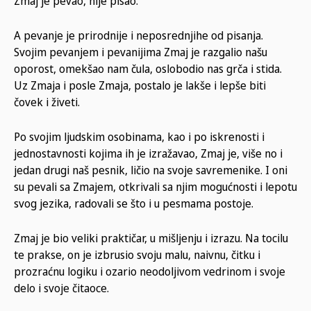
Zmaj je pevao, nije pisao.
A pevanje je prirodnije i neposrednjihe od pisanja.
Svojim pevanjem i pevanijima Zmaj je razgalio našu
oporost, omekšao nam čula, oslobodio nas grča i stida.
Uz Zmaja i posle Zmaja, postalo je lakše i lepše biti
čovek i živeti.
Po svojim ljudskim osobinama, kao i po iskrenosti i
jednostavnosti kojima ih je izražavao, Zmaj je, više no i
jedan drugi naš pesnik, ličio na svoje savremenike. I oni
su pevali sa Zmajem, otkrivali sa njim mogućnosti i lepotu
svog jezika, radovali se što i u pesmama postoje.
Zmaj je bio veliki praktičar, u mišljenju i izrazu. Na tocilu
te prakse, on je izbrusio svoju malu, naivnu, čitku i
prozraćnu logiku i ozario neodoljivom vedrinom i svoje
delo i svoje čitaoce.