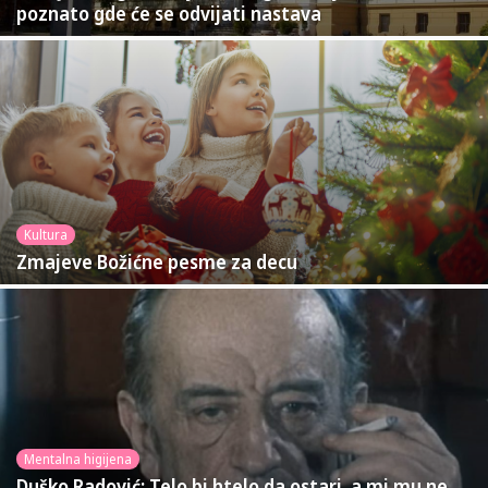
poznato gde će se odvijati nastava
Kultura
Zmajeve Božićne pesme za decu
Mentalna higijena
Duško Radović: Telo bi htelo da ostari, a mi mu ne