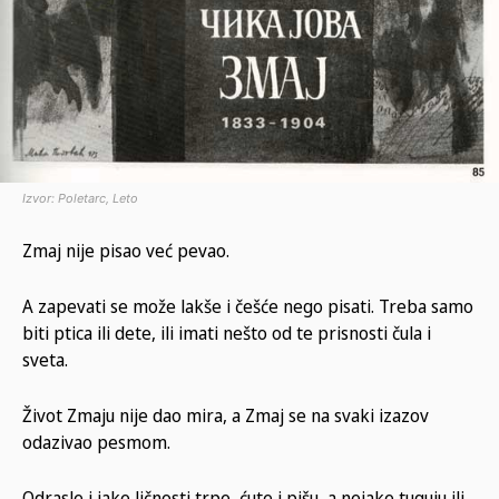
Izvor: Poletarc, Leto
Zmaj nije pisao već pevao.
A zapevati se može lakše i češće nego pisati. Treba samo
biti ptica ili dete, ili imati nešto od te prisnosti čula i
sveta.
Život Zmaju nije dao mira, a Zmaj se na svaki izazov
odazivao pesmom.
Odrasle i jake ličnosti trpe, ćute i pišu, a nejake tuguju ili