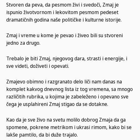
Stvoren da peva, da pesmom živi i svedoči, Zmaj je
ispunio životvornom i lekovitom pesmom pedeset
dramatičnih godina naše političke i kulturne istorije.
Zmaj i vreme u kome je pevao i živeo bili su stvoreni
jedno za drugo.
Trebalo je biti Zmaj, njegovog dara, strasti i energije, i
sve videti, doživeti i opevati.
Zmajevo obimno i razgranato delo liči nam danas na
komplet kakvog dnevnog lista iz tog vremena, sa mnogo
različitih rubrika, u kojima je zabeleženo i opevano sve
čega je usplahireni Zmaj stigao da se dotakne.
Kao da je sve živo na svetu molilo dobrog Zmaja da ga
spomene, pokrene metrikom i ukrasi rimom, kako bi se
lakše pamtilo, da bi duže trajalo.