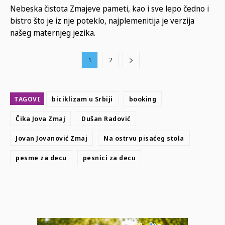
Nebeska čistota Zmajeve pameti, kao i sve lepo čedno i
bistro što je iz nje poteklo, najplemenitija je verzija
našeg maternjeg jezika.
1
2
TAGOVI
biciklizam u Srbiji
booking
Čika Jova Zmaj
Dušan Radović
Jovan Jovanović Zmaj
Na ostrvu pisaćeg stola
pesme za decu
pesnici za decu