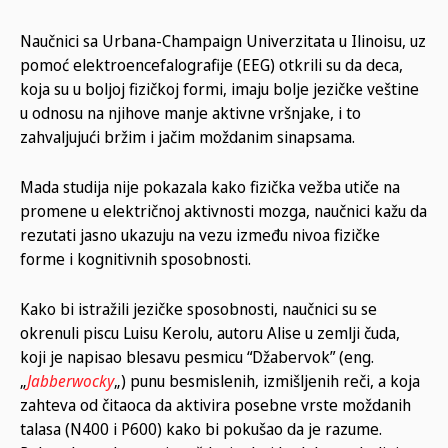
Naučnici sa Urbana-Champaign Univerzitata u Ilinoisu, uz
pomoć elektroencefalografije (EEG) otkrili su da deca,
koja su u boljoj fizičkoj formi, imaju bolje jezičke veštine
u odnosu na njihove manje aktivne vršnjake, i to
zahvaljujući bržim i jačim moždanim sinapsama.
Mada studija nije pokazala kako fizička vežba utiče na
promene u električnoj aktivnosti mozga, naučnici kažu da
rezutati jasno ukazuju na vezu između nivoa fizičke
forme i kognitivnih sposobnosti.
Kako bi istražili jezičke sposobnosti, naučnici su se
okrenuli piscu Luisu Kerolu, autoru Alise u zemlji čuda,
koji je napisao blesavu pesmicu “Džabervok” (eng.
„
Jabberwocky
„) punu besmislenih, izmišljenih reči, a koja
zahteva od čitaoca da aktivira posebne vrste moždanih
talasa (N400 i P600) kako bi pokušao da je razume.