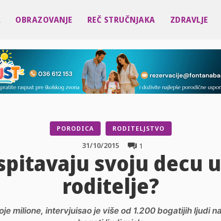
A
OBRAZOVANJE
REČ STRUČNJAKA
ZDRAVLJE
PORODICA
RODITELJSTVO
31/10/2015
1
spitavaju svoju decu 
roditelje?
e milione, intervjuisao je više od 1.200 bogatijih ljudi n