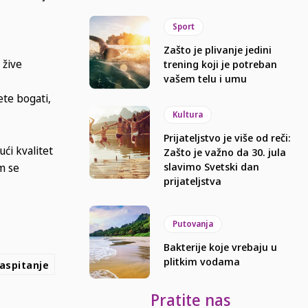
Sport
Zašto je plivanje jedini
 žive
trening koji je potreban
vašem telu i umu
ete bogati,
Kultura
Prijateljstvo je više od reči:
ući kvalitet
Zašto je važno da 30. jula
slavimo Svetski dan
m se
prijateljstva
Putovanja
Bakterije koje vrebaju u
plitkim vodama
aspitanje
Pratite nas