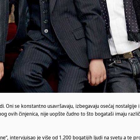
di. Oni se konstantno usavršavaju, izbegavaju osećaj nostalgije 
g ovih činjenica, nije uopšte čudno to što bogataši imaju razli
e“, intervjuisao je više od 1.200 bogatijih ljudi na svetu a te p