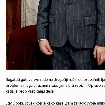
Bogataši gotovo sve rade na drugačiji način od prosečnih lju
problema mogu u raznim situacijama biti sebični. Upravo zbo
kada je reč o vaspitanju dece.
Stiv Sibold, čovek koji je kako kaže „sam zaradio svoje milion