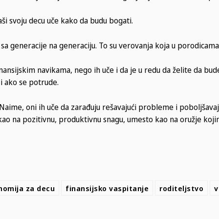
aši svoju decu uče kako da budu bogati.
sa generacije na generaciju. To su verovanja koja u porodicama
nsijskim navikama, nego ih uče i da je u redu da želite da bud
i ako se potrude.
 Naime, oni ih uče da zarađuju rešavajući probleme i poboljšavaj
i kao na pozitivnu, produktivnu snagu, umesto kao na oružje koji
nomija za decu
finansijsko vaspitanje
roditeljstvo
v