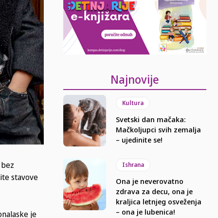
Najnovije
Kultura
Svetski dan mačaka:
Mačkoljupci svih zemalja
– ujedinite se!
i bez
Ishrana
čite stavove
Ona je neverovatno
zdrava za decu, ona je
kraljica letnjeg osveženja
– ona je lubenica!
ronalaske je