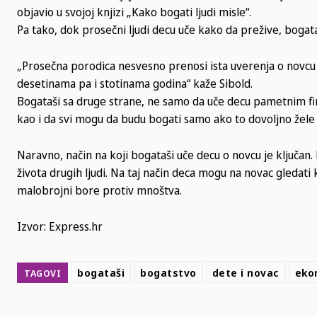
objavio u svojoj knjizi „Kako bogati ljudi misle“.
Pa tako, dok prosečni ljudi decu uče kako da prežive, bogat
„Prosečna porodica nesvesno prenosi ista uverenja o novcu 
desetinama pa i stotinama godina“ kaže Sibold.
Bogataši sa druge strane, ne samo da uče decu pametnim fina
kao i da svi mogu da budu bogati samo ako to dovoljno žele 
Naravno, način na koji bogataši uče decu o novcu je ključan.
života drugih ljudi. Na taj način deca mogu na novac gledat
malobrojni bore protiv mnoštva.
Izvor: Express.hr
bogataši
bogatstvo
dete i novac
eko
TAGOVI