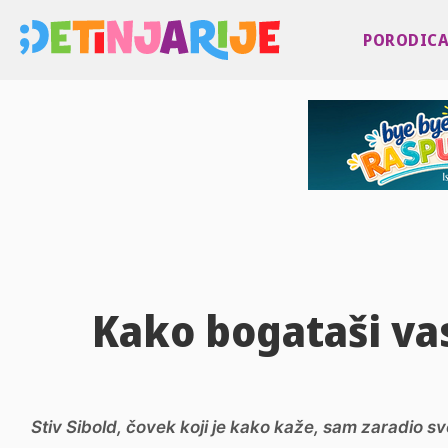
PORODIC
Kako bogataši va
Stiv Sibold, čovek koji je kako kaže, sam zaradio svoj