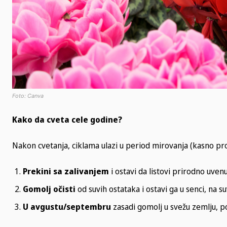
Foto: Canva
Kako da cveta cele godine?
Nakon cvetanja, ciklama ulazi u period mirovanja (kasno pro
Prekini sa zalivanjem
i ostavi da listovi prirodno uvenu
Gomolj očisti
od suvih ostataka i ostavi ga u senci, na s
U avgustu/septembru
zasadi gomolj u svežu zemlju, po