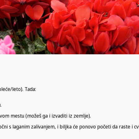
leće/leto). Tada:
.
uvom mestu (možeš ga i izvaditi iz zemlje).
čni s laganim zalivanjem, i biljka će ponovo početi da raste i cv