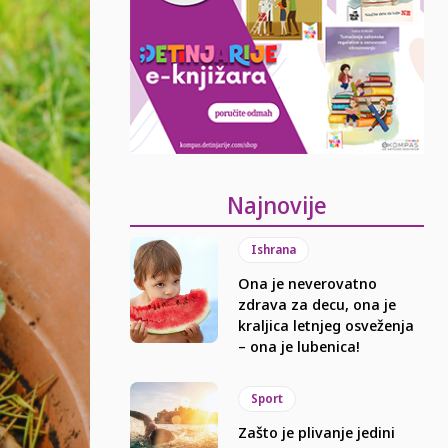
Najnovije
Ishrana
Ona je neverovatno
zdrava za decu, ona je
kraljica letnjeg osveženja
– ona je lubenica!
Sport
Zašto je plivanje jedini