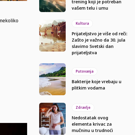
trening koji je potreban
vašem telu i umu
 nekoliko
Kultura
Prijateljstvo je više od reči:
Zašto je važno da 30. jula
slavimo Svetski dan
prijateljstva
Putovanja
Bakterije koje vrebaju u
plitkim vodama
Zdravlje
Nedostatak ovog
elementa krivac za
mučninu u trudnoći