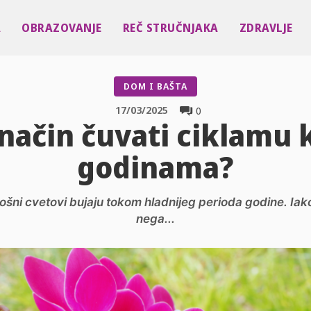
A
OBRAZOVANJE
REČ STRUČNJAKA
ZDRAVLJE
DOM I BAŠTA
17/03/2025
0
način čuvati ciklamu 
godinama?
skošni cvetovi bujaju tokom hladnijeg perioda godine. I
nega...