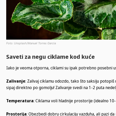
Foto: Unsplash/Manuel Torres Garcia
Saveti za negu ciklame kod kuće
Iako je veoma otporna, ciklami su ipak potrebno posebni usl
Zalivanje
: Zalivaj ciklamu odozdo, tako što saksiju potopiš
sipaj direktno po gomolju! Zalivanje svedi na 1-2 puta nedelj
Temperatura
: Ciklama voli hladnije prostorije (idealno 10
Prostorija
: Obezbedi dobru cirkulaciju vazduha, ali pazi da 