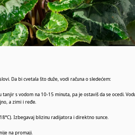
ovi. Da bi cvetala što duže, vodi računa o sledećem:
 u tanjir s vodom na 10-15 minuta, pa je ostaviš da se ocedi. Vod
no, a zimi i ređe.
-18°C). Izbegavaj blizinu radijatora i direktno sunce.
nije na promaji.