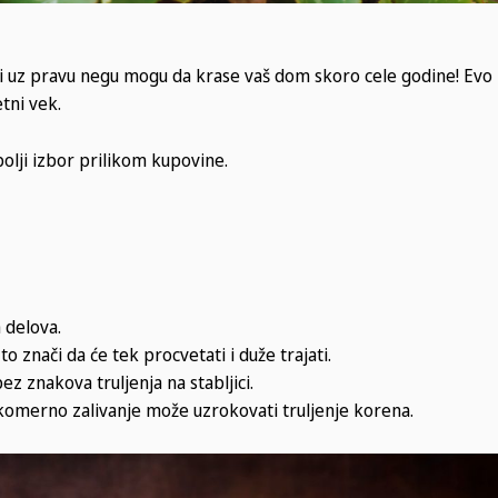
li uz pravu negu mogu da krase vaš dom skoro cele godine! Evo
tni vek.
bolji izbor prilikom kupovine.
h delova.
to znači da će tek procvetati i duže trajati.
ez znakova truljenja na stabljici.
ekomerno zalivanje može uzrokovati truljenje korena.