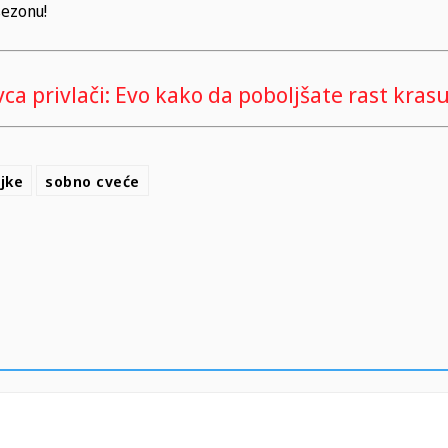
sezonu!
ovca privlači: Evo kako da poboljšate rast kras
jke
sobno cveće