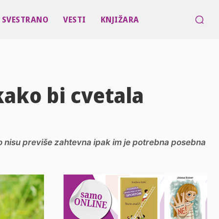
SVESTRANO
VESTI
KNJIŽARA
kako bi cvetala
ako nisu previše zahtevna ipak im je potrebna posebna