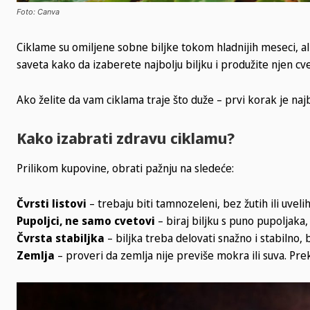
Foto: Canva
Ciklame su omiljene sobne biljke tokom hladnijih meseci, a
saveta kako da izaberete najbolju biljku i produžite njen cve
Ako želite da vam ciklama traje što duže – prvi korak je naj
Kako izabrati zdravu ciklamu?
Prilikom kupovine, obrati pažnju na sledeće:
Čvrsti listovi
– trebaju biti tamnozeleni, bez žutih ili uveli
Pupoljci, ne samo cvetovi
– biraj biljku s puno pupoljaka, 
Čvrsta stabiljka
– biljka treba delovati snažno i stabilno, b
Zemlja
– proveri da zemlja nije previše mokra ili suva. Pr