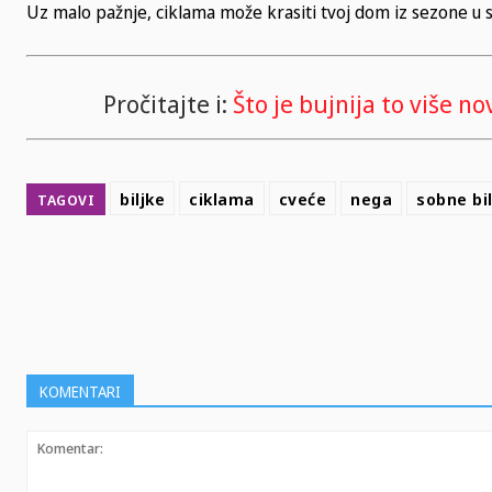
Uz malo pažnje, ciklama može krasiti tvoj dom iz sezone u 
Pročitajte i:
Što je bujnija to više n
biljke
ciklama
cveće
nega
sobne bil
TAGOVI
SHARE
KOMENTARI