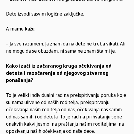
Dete izvodi sasvim logične zaključke.
A mame kažu:
– Ja sve razumem. Ja znam da na dete ne treba vikati. Ali
ne mogu da se obuzdam, ni sama ne znam šta mi je.
Kako izaći iz začaranog kruga očekivanja od
deteta i razočarenja od njegovog stvarnog
ponašanja?
To je veliki individualni rad na preispitivanju poruka koje
su nama ulivene od naših roditelja, preispitivanju
očekivanja naših roditelja od nas, očekivanja nas samih
od nas samih i od deteta. To je rad na prihvatanju sebe
onakvih kakvi jesmo, na praštanju našim roditeljima, na
opozivanju naših očekivanja od naše dece.