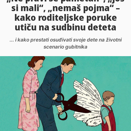
si mali“, „nemaš pojma“ –
kako roditeljske poruke
utiču na sudbinu deteta
... i kako prestati osuđivati svoje dete na životni
scenario gubitnika