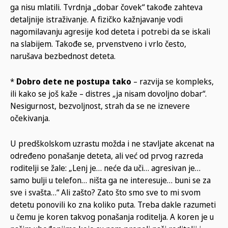
ga nisu mlatili. Tvrdnja „dobar čovek“ takođe zahteva
detaljnije istraživanje. A fizičko kažnjavanje vodi
nagomilavanju agresije kod deteta i potrebi da se iskali
na slabijem. Takođe se, prvenstveno i vrlo često,
narušava bezbednost deteta.
*
Dobro dete ne postupa tako
– razvija se kompleks,
ili kako se još kaže – distres „ja nisam dovoljno dobar“.
Nesigurnost, bezvoljnost, strah da se ne iznevere
očekivanja.
U predškolskom uzrastu možda i ne stavljate akcenat na
određeno ponašanje deteta, ali već od prvog razreda
roditelji se žale: „Lenj je… neće da uči… agresivan je…
samo bulji u telefon… ništa ga ne interesuje… buni se za
sve i svašta…“ Ali zašto? Zato što smo sve to mi svom
detetu ponovili ko zna koliko puta. Treba dakle razumeti
u čemu je koren takvog ponašanja roditelja. A koren je u