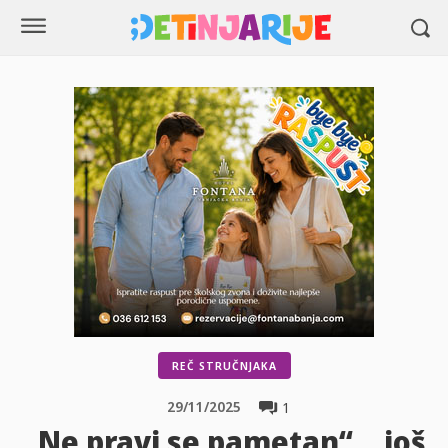
REČ STRUČNJAKA
29/11/2025
1
„Ne pravi se pametan“, „još