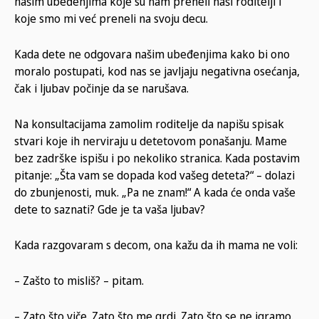
našim ubeđenjima koje su nam preneli naši roditelji i
koje smo mi već preneli na svoju decu.
Kada dete ne odgovara našim ubeđenjima kako bi ono
moralo postupati, kod nas se javljaju negativna osećanja,
čak i ljubav počinje da se narušava.
Na konsultacijama zamolim roditelje da napišu spisak
stvari koje ih nerviraju u detetovom ponašanju. Mame
bez zadrške ispišu i po nekoliko stranica. Kada postavim
pitanje: „Šta vam se dopada kod vašeg deteta?“ – dolazi
do zbunjenosti, muk. „Pa ne znam!“ A kada će onda vaše
dete to saznati? Gde je ta vaša ljubav?
Kada razgovaram s decom, ona kažu da ih mama ne voli:
– Zašto to misliš? – pitam.
– Zato što viče. Zato što me grdi. Zato što se ne igramo.