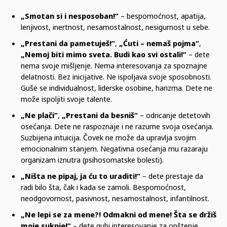
„Smotan si i nesposoban!“
– bespomoćnost, apatija,
lenjivost, inertnost, nesamostalnost, nesigurnost u sebe.
„Prestani da pametuješ!“
,
„Ćuti – nemaš pojma“
,
„Nemoj biti mimo sveta. Budi kao svi ostali!“
– dete
nema svoje mišljenje. Nema interesovanja za spoznajne
delatnosti. Bez inicijative. Ne ispoljava svoje sposobnosti.
Guše se individualnost, liderske osobine, harizma. Dete ne
može ispoljiti svoje talente.
„Ne plači“
,
„Prestani da besniš“
– odricanje detetovih
osećanja. Dete ne raspoznaje i ne razume svoja osećanja.
Suzbijena intuicija. Čovek ne može da upravlja svojim
emocionalnim stanjem. Negativna osećanja mu razaraju
organizam iznutra (psihosomatske bolesti).
„Ništa ne pipaj, ja ću to uraditi!“
– dete prestaje da
radi bilo šta, čak i kada se zamoli. Bespomoćnost,
neodgovornost, pasivnost, nesamostalnost, infantilnost.
„Ne lepi se za mene?! Odmakni od mene! Šta se držiš
moje suknje!“
– dete gubi interesovanje za opštenje.