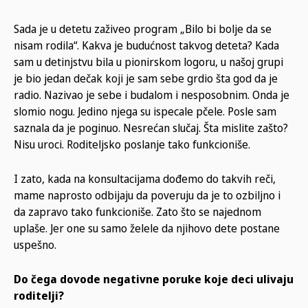
Sada je u detetu zaživeo program „Bilo bi bolje da se
nisam rodila“. Kakva je budućnost takvog deteta? Kada
sam u detinjstvu bila u pionirskom logoru, u našoj grupi
je bio jedan dečak koji je sam sebe grdio šta god da je
radio. Nazivao je sebe i budalom i nesposobnim. Onda je
slomio nogu. Jedino njega su ispecale pčele. Posle sam
saznala da je poginuo. Nesrećan slučaj. Šta mislite zašto?
Nisu uroci. Roditeljsko poslanje tako funkcioniše.
I zato, kada na konsultacijama dođemo do takvih reči,
mame naprosto odbijaju da poveruju da je to ozbiljno i
da zapravo tako funkcioniše. Zato što se najednom
uplaše. Jer one su samo želele da njihovo dete postane
uspešno.
Do čega dovode negativne poruke koje deci ulivaju
roditelji?