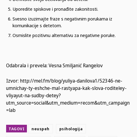
Uporedite spiskove i pronađite zakonitosti.
Svesno izuzimajte fraze s negativnim porukama iz
komunikacije s detetom.
Osmislite pozitivnu alternativu za negativne poruke.
Odabrala i prevela: Vesna Smiljanić Rangelov
Izvor: http://mel.fm/blog/yuliya-danilova1/52346-ne-
umnichay-ty-eshche-mal-rastyapa-kak-slova-roditeley-
vliyayut-na-sudby-detey?
utm_source=social&utm_medium=recom&utm_campaign
=lab
TAGOVI
neuspeh
psihologija