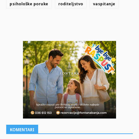
psihološke poruke
roditeljstvo
vaspitanje
KOMENTARI