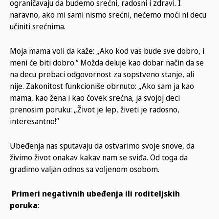
ograničavaju da budemo srećni, radosni i zdravi. I
naravno, ako mi sami nismo srećni, nećemo moći ni decu
učiniti srećnima.
Moja mama voli da kaže: „Ako kod vas bude sve dobro, i
meni će biti dobro.“ Možda deluje kao dobar način da se
na decu prebaci odgovornost za sopstveno stanje, ali
nije. Zakonitost funkcioniše obrnuto: „Ako sam ja kao
mama, kao žena i kao čovek srećna, ja svojoj deci
prenosim poruku: „Život je lep, živeti je radosno,
interesantno!“
Ubeđenja nas sputavaju da ostvarimo svoje snove, da
živimo život onakav kakav nam se sviđa. Od toga da
gradimo valjan odnos sa voljenom osobom.
Primeri negativnih ubeđenja ili roditeljskih
poruka
: