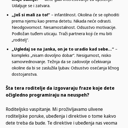
Udaljuje se i zatvara.
„Još si mali za to!“
– infantilnost. Okolina će se ophoditi
prema njemu kao prema detetu. Nikada neće odrasti.
Neodgovornost. Nesamostalnost. Odsustvo motivacije.
Podložan tuđem uticaju. Traži partnera koji će mu biti
„roditelj“.
„Ugledaj se na Janka, on je to uradio kad sebe…“
–
kompleks „nisam dovoljno dobar“. Nesigurnost, nisko
samovrednovanje. Težnja da se zadovolje očekivanja
okoline da bi se zaslužila ljubav. Odsustvo osećanja ličnog
dostojanstva.
Šta tera roditelje da izgovaraju fraze koje dete
očigledno programiraju na neuspeh
?
Roditeljsko vaspitanje. Mi proživljavamo ulivene
roditeljske poruke, ubeđenja i direktive o tome kakvo
dete treba da bude. Te direktive i ubeđenja nas veoma