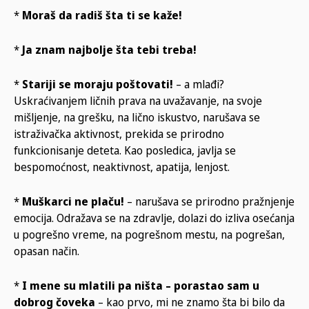
*
Moraš da radiš šta ti se kaže!
*
Ja znam najbolje šta tebi treba!
*
Stariji se moraju poštovati!
– a mlađi?
Uskraćivanjem ličnih prava na uvažavanje, na svoje
mišljenje, na grešku, na lično iskustvo, narušava se
istraživačka aktivnost, prekida se prirodno
funkcionisanje deteta. Kao posledica, javlja se
bespomoćnost, neaktivnost, apatija, lenjost.
*
Muškarci ne plaču!
– narušava se prirodno pražnjenje
emocija. Odražava se na zdravlje, dolazi do izliva osećanja
u pogrešno vreme, na pogrešnom mestu, na pogrešan,
opasan način.
*
I mene su mlatili pa ništa
– porastao sam u
dobrog čoveka
– kao prvo, mi ne znamo šta bi bilo da