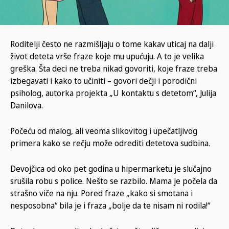
Roditelji često ne razmišljaju o tome kakav uticaj na dalji
život deteta vrše fraze koje mu upućuju. A to je velika
greška. Šta deci ne treba nikad govoriti, koje fraze treba
izbegavati i kako to učiniti – govori dečji i porodični
psiholog, autorka projekta „U kontaktu s detetom“, Julija
Danilova.
Počeću od malog, ali veoma slikovitog i upečatljivog
primera kako se rečju može odrediti detetova sudbina.
Devojčica od oko pet godina u hipermarketu je slučajno
srušila robu s police. Nešto se razbilo. Mama je počela da
strašno viče na nju. Pored fraze „kako si smotana i
nesposobna“ bila je i fraza „bolje da te nisam ni rodila!“