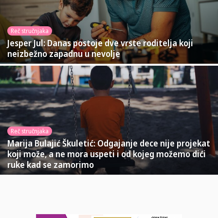
Reč stručnjaka
Jesper Jul: Danas postoje dve vrste roditelja koji
neizbežno zapadnu u nevolje
Reč stručnjaka
Marija Bulajić Škuletić: Odgajanje dece nije projekat
koji može, a ne mora uspeti i od kojeg možemo dići
ruke kad se zamorimo