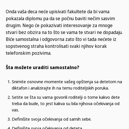
Onda vaša deca neće upisivati fakultete da bi vama
pokazala diplomu pa da se počnu baviti nečim sasvim
drugim. Nego će pokazivati interesovanje za mnoge
stvari bez obzira na to što se vama te stvari ne dopadaju.
Biće samostalna i odgovorna zato što vi tada nećete iz
sopstvenog straha kontrolisati svaki njihov korak
telefonskim pozivima.
Šta možete uraditi samostalno?
Snimite osnovne momente vašeg opštenja sa detetom na
diktafon i analizirajte ih na temu roditeljskih poruka.
Setite se šta su vama govorili roditelji o tome kakvo dete
treba da bude, to jest kakva su bila njihova očekivanja od
vas.
Definišite svoja očekivanja od samih sebe.
Definišite svoja očekivanja od deteta.