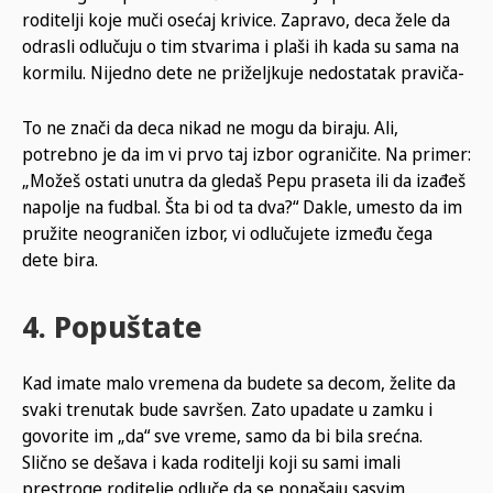
roditelji koje muči osećaj krivice. Zapravo, deca žele da
odrasli odlučuju o tim stvarima i plaši ih kada su sama na
kormilu. Nijedno dete ne priželjkuje nedostatak praviča-
To ne znači da deca nikad ne mogu da biraju. Ali,
potrebno je da im vi prvo taj izbor ograničite. Na primer:
„Možeš ostati unutra da gledaš Pepu praseta ili da izađeš
napolje na fudbal. Šta bi od ta dva?“ Dakle, umesto da im
pružite neograničen izbor, vi odlučujete između čega
dete bira.
4. Popuštate
Kad imate malo vremena da budete sa decom, želite da
svaki trenutak bude savršen. Zato upadate u zamku i
govorite im „da“ sve vreme, samo da bi bila srećna.
Slično se dešava i kada roditelji koji su sami imali
prestroge roditelje odluče da se ponašaju sasvim