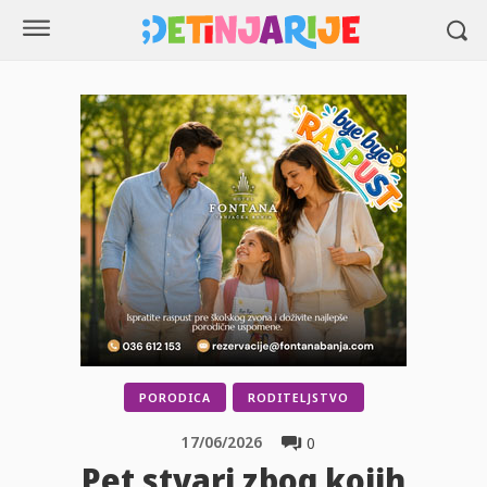
PORODICA
RODITELJSTVO
17/06/2026
0
Pet stvari zbog kojih