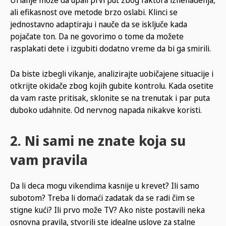
ali efikasnost ove metode brzo oslabi. Klinci se
jednostavno adaptiraju i nauče da se isključe kada
pojačate ton. Da ne govorimo o tome da možete
rasplakati dete i izgubiti dodatno vreme da bi ga smirili.
Da biste izbegli vikanje, analizirajte uobičajene situacije i
otkrijte okidače zbog kojih gubite kontrolu. Kada osetite
da vam raste pritisak, sklonite se na trenutak i par puta
duboko udahnite. Od nervnog napada nikakve koristi.
2. Ni sami ne znate koja su
vam pravila
Da li deca mogu vikendima kasnije u krevet? Ili samo
subotom? Treba li domaći zadatak da se radi čim se
stigne kući? Ili prvo može TV? Ako niste postavili neka
osnovna pravila, stvorili ste idealne uslove za stalne