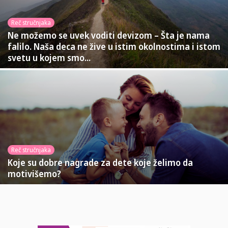
Reč stručnjaka
Ne možemo se uvek voditi devizom – Šta je nama
falilo. Naša deca ne žive u istim okolnostima i istom
svetu u kojem smo...
Reč stručnjaka
Koje su dobre nagrade za dete koje želimo da
motivišemo?