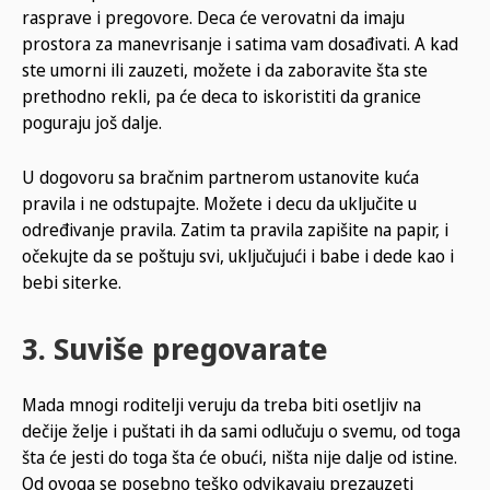
rasprave i pregovore. Deca će verovatni da imaju
prostora za manevrisanje i satima vam dosađivati. A kad
ste umorni ili zauzeti, možete i da zaboravite šta ste
prethodno rekli, pa će deca to iskoristiti da granice
poguraju još dalje.
U dogovoru sa bračnim partnerom ustanovite kuća
pravila i ne odstupajte. Možete i decu da uključite u
određivanje pravila. Zatim ta pravila zapišite na papir, i
očekujte da se poštuju svi, uključujući i babe i dede kao i
bebi siterke.
3. Suviše pregovarate
Mada mnogi roditelji veruju da treba biti osetljiv na
dečije želje i puštati ih da sami odlučuju o svemu, od toga
šta će jesti do toga šta će obući, ništa nije dalje od istine.
Od ovoga se posebno teško odvikavaju prezauzeti