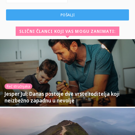
SLIČNI ČLANCI KOJI VAS MOGU ZANIMATI:
Reč stručnjaka
Jesper Jul: Danas postoje dve vrste roditelja koji
neizbežno zapadnu u nevolje