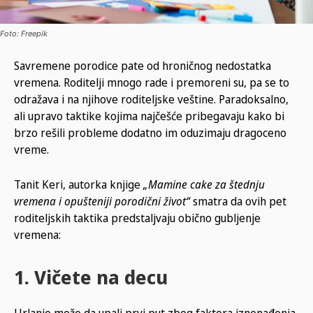
Foto: Freepik
Savremene porodice pate od hroničnog nedostatka
vremena. Roditelji mnogo rade i premoreni su, pa se to
odražava i na njihove roditeljske veštine. Paradoksalno,
ali upravo taktike kojima najčešće pribegavaju kako bi
brzo rešili probleme dodatno im oduzimaju dragoceno
vreme.
Tanit Keri, autorka knjige
„Mamine cake za štednju
vremena i opušteniji porodični život“
smatra da ovih pet
roditeljskih taktika predstaljvaju obično gubljenje
vremena:
1. Vičete na decu
Urlanje može da upali prvi put zbog faktora iznenađenja,