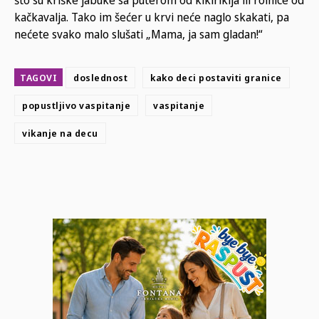
kačkavalja. Tako im šećer u krvi neće naglo skakati, pa
nećete svako malo slušati „Mama, ja sam gladan!“
TAGOVI
doslednost
kako deci postaviti granice
popustljivo vaspitanje
vaspitanje
vikanje na decu