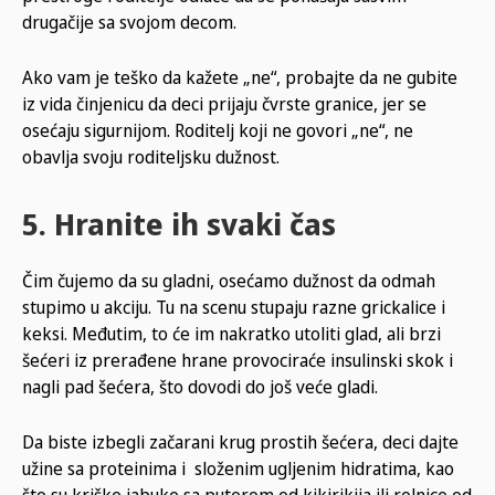
drugačije sa svojom decom.
Ako vam je teško da kažete „ne“, probajte da ne gubite
iz vida činjenicu da deci prijaju čvrste granice, jer se
osećaju sigurnijom. Roditelj koji ne govori „ne“, ne
obavlja svoju roditeljsku dužnost.
5. Hranite ih svaki čas
Čim čujemo da su gladni, osećamo dužnost da odmah
stupimo u akciju. Tu na scenu stupaju razne grickalice i
keksi. Međutim, to će im nakratko utoliti glad, ali brzi
šećeri iz prerađene hrane provociraće insulinski skok i
nagli pad šećera, što dovodi do još veće gladi.
Da biste izbegli začarani krug prostih šećera, deci dajte
užine sa proteinima i složenim ugljenim hidratima, kao
što su kriške jabuke sa puterom od kikirikija ili rolnice od