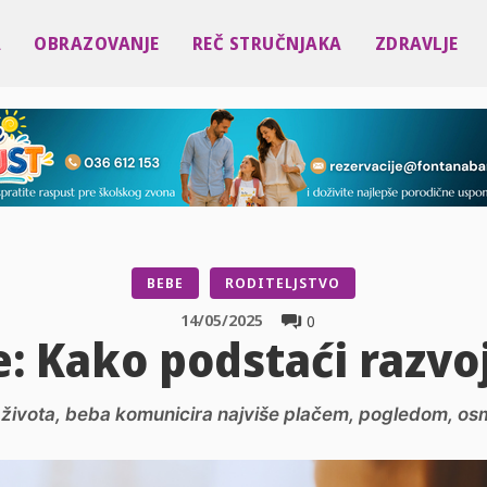
A
OBRAZOVANJE
REČ STRUČNJAKA
ZDRAVLJE
BEBE
RODITELJSTVO
14/05/2025
0
e: Kako podstaći razv
života, beba komunicira najviše plačem, pogledom, os