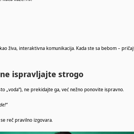
 kao živa, interaktivna komunikacija. Kada ste sa bebom – pričaj
ne ispravljajte strogo
to „voda“), ne prekidajte ga, već nežno ponovite ispravno.
de!“
se reč pravilno izgovara.