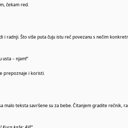
am, čekam red.
 i radnji. Što više puta čuju istu reč povezanu s nečim konkret
u usta – njam!“
 prepoznaje i koristi.
 sa malo teksta savršene su za bebe. Čitanjem gradite rečnik, ra
! Kuca kaže: AV!“