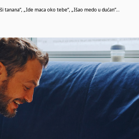
ši tanana“, „Ide maca oko tebe“, „Išao medo u dućan“…