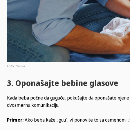
Foto: Canva
3. Oponašajte bebine glasove
Kada beba počne da guguče, pokušajte da oponašate njene z
dvosmernu komunikaciju.
Primer:
Ako beba kaže „guu“, vi ponovite to sa osmehom: „G