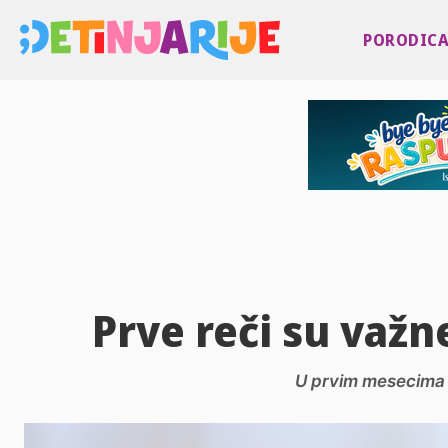
PORODIC
Prve reči su važn
U prvim mesecima 