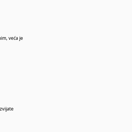
nim, veća je
zvijate