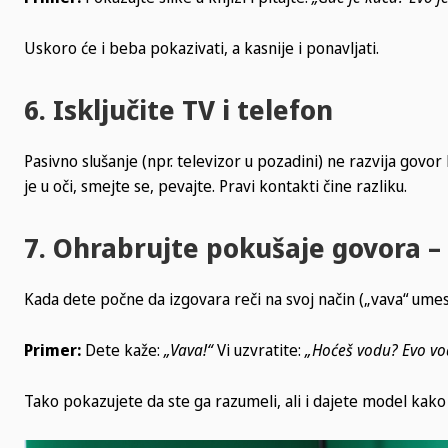
Uskoro će i beba pokazivati, a kasnije i ponavljati.
6. Isključite TV i telefon
Pasivno slušanje (npr. televizor u pozadini) ne razvija govor
je u oči, smejte se, pevajte. Pravi kontakti čine razliku.
7. Ohrabrujte pokušaje govora – 
Kada dete počne da izgovara reči na svoj način („vava“ umes
Primer:
Dete kaže:
„Vava!“
Vi uzvratite:
„Hoćeš vodu? Evo vo
Tako pokazujete da ste ga razumeli, ali i dajete model kako 