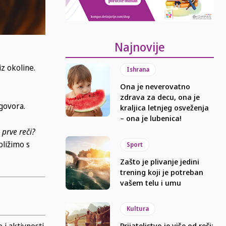
Najnovije
z okoline.
Ishrana
Ona je neverovatno
zdrava za decu, ona je
govora.
kraljica letnjeg osveženja
– ona je lubenica!
 prve reči?
bližimo s
Sport
Zašto je plivanje jedini
trening koji je potreban
vašem telu i umu
Kultura
i aktivnosti
Prijateljstvo je više od reči: