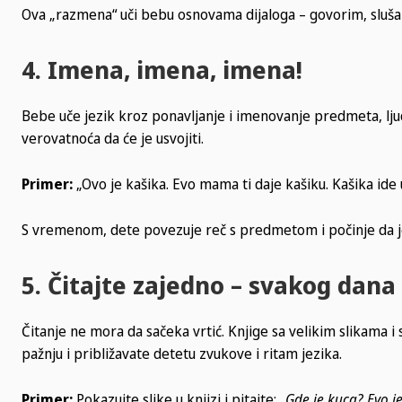
Ova „razmena“ uči bebu osnovama dijaloga – govorim, sluš
4. Imena, imena, imena!
Bebe uče jezik kroz ponavljanje i imenovanje predmeta, ljudi
verovatnoća da će je usvojiti.
Primer:
„Ovo je kašika. Evo mama ti daje kašiku. Kašika ide 
S vremenom, dete povezuje reč s predmetom i počinje da je
5. Čitajte zajedno – svakog dana
Čitanje ne mora da sačeka vrtić. Knjige sa velikim slikama i
pažnju i približavate detetu zvukove i ritam jezika.
Primer:
Pokazujte slike u knjizi i pitajte:
„Gde je kuca? Evo je