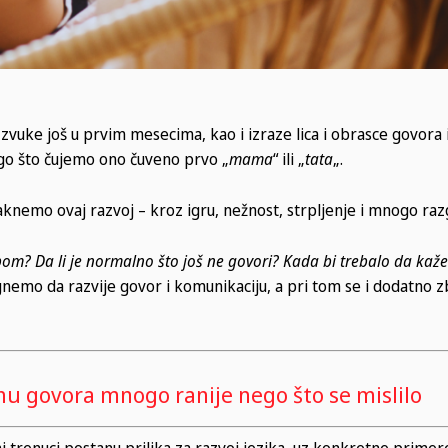
zvuke još u prvim mesecima, kao i izraze lica i obrasce govora i
go što čujemo ono čuveno prvo „
mama
“ ili „
tata
„.
knemo ovaj razvoj – kroz igru, nežnost, strpljenje i mnogo raz
om? Da li je normalno što još ne govori? Kada bi trebalo da kaže
nemo da razvije govor i komunikaciju, a pri tom se i dodatno z
nu govora mnogo ranije nego što se mislilo
renuci postanu prilika za razvoj jezika, uz konkretne primere 