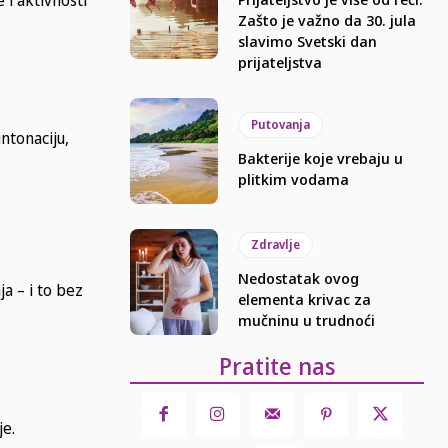
Zašto je važno da 30. jula
slavimo Svetski dan
prijateljstva
Putovanja
ntonaciju,
Bakterije koje vrebaju u
plitkim vodama
Zdravlje
Nedostatak ovog
a – i to bez
elementa krivac za
mučninu u trudnoći
Pratite nas
je.