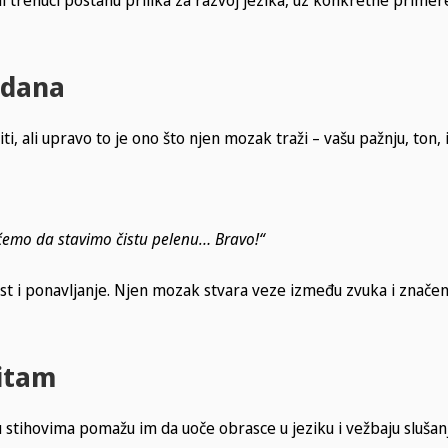
 dana
 ali upravo to je ono što njen mozak traži – vašu pažnju, ton, i
ćemo da stavimo čistu pelenu… Bravo!“
t i ponavljanje. Njen mozak stvara veze između zvuka i značenj
ritam
u stihovima pomažu im da uoče obrasce u jeziku i vežbaju slušan