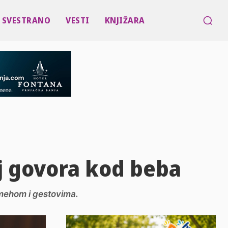
SVESTRANO
VESTI
KNJIŽARA
oj govora kod beba
mehom i gestovima.