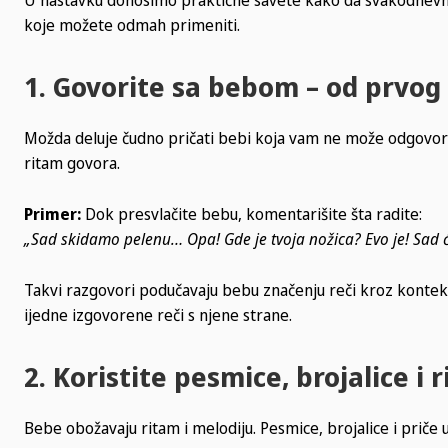
koje možete odmah primeniti.
1. Govorite sa bebom – od prvog
Možda deluje čudno pričati bebi koja vam ne može odgovoriti,
ritam govora.
Primer:
Dok presvlačite bebu, komentarišite šta radite:
„Sad skidamo pelenu… Opa! Gde je tvoja nožica? Evo je! Sad 
Takvi razgovori podučavaju bebu značenju reči kroz konteks
ijedne izgovorene reči s njene strane.
2. Koristite pesmice, brojalice i 
Bebe obožavaju ritam i melodiju. Pesmice, brojalice i priče 