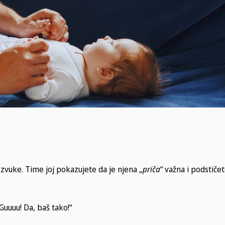
vuke. Time joj pokazujete da je njena „
priča
“ važna i podstiče
uuuu! Da, baš tako!“