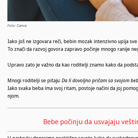
Foto: Canva
Iako još ne izgovara reči, bebin mozak intenzivno upija sve 
To znači da razvoj govora zapravo počinje mnogo ranije ne
Upravo zato je važno da kao roditelji znamo kako da podsta
Mnogi roditelji se pitaju:
Da li dovoljno pričam sa svojom beb
Iako svaka beba ima svoj ritam, postoje načini da joj pomog
njom.
Bebe počinju da usvajaju vešti
U nastavku donosimo praktične savete kako da svakodnevni t