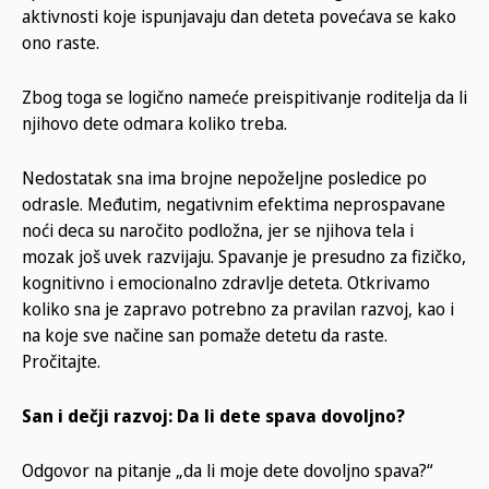
aktivnosti koje ispunjavaju dan deteta povećava se kako
ono raste.
Zbog toga se logično nameće preispitivanje roditelja da li
njihovo dete odmara koliko treba.
Nedostatak sna ima brojne nepoželjne posledice po
odrasle. Međutim, negativnim efektima neprospavane
noći deca su naročito podložna, jer se njihova tela i
mozak još uvek razvijaju. Spavanje je presudno za fizičko,
kognitivno i emocionalno zdravlje deteta. Otkrivamo
koliko sna je zapravo potrebno za pravilan razvoj, kao i
na koje sve načine san pomaže detetu da raste.
Pročitajte.
San i dečji razvoj: Da li dete spava dovoljno?
Odgovor na pitanje „da li moje dete dovoljno spava?“