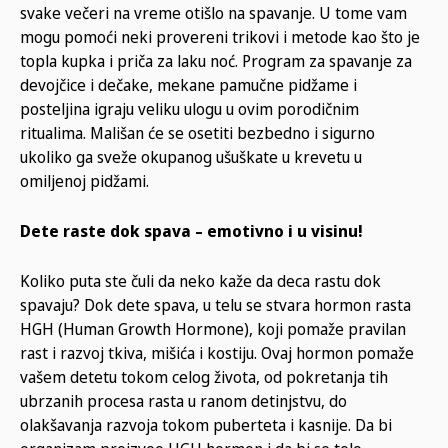
svake večeri na vreme otišlo na spavanje. U tome vam
mogu pomoći neki provereni trikovi i metode kao što je
topla kupka i priča za laku noć. Program za spavanje za
devojčice i dečake, mekane pamučne pidžame i
posteljina igraju veliku ulogu u ovim porodičnim
ritualima. Mališan će se osetiti bezbedno i sigurno
ukoliko ga sveže okupanog ušuškate u krevetu u
omiljenoj pidžami.
Dete raste dok spava – emotivno i u visinu!
Koliko puta ste čuli da neko kaže da deca rastu dok
spavaju? Dok dete spava, u telu se stvara hormon rasta
HGH (Human Growth Hormone), koji pomaže pravilan
rast i razvoj tkiva, mišića i kostiju. Ovaj hormon pomaže
vašem detetu tokom celog života, od pokretanja tih
ubrzanih procesa rasta u ranom detinjstvu, do
olakšavanja razvoja tokom puberteta i kasnije. Da bi