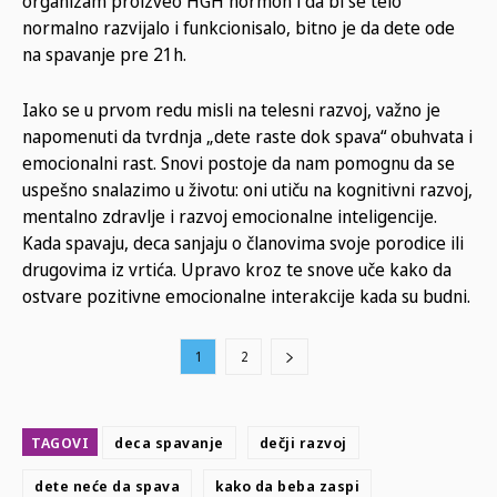
organizam proizveo HGH hormon i da bi se telo
normalno razvijalo i funkcionisalo, bitno je da dete ode
na spavanje pre 21h.
Iako se u prvom redu misli na telesni razvoj, važno je
napomenuti da tvrdnja „dete raste dok spava“ obuhvata i
emocionalni rast. Snovi postoje da nam pomognu da se
uspešno snalazimo u životu: oni utiču na kognitivni razvoj,
mentalno zdravlje i razvoj emocionalne inteligencije.
Kada spavaju, deca sanjaju o članovima svoje porodice ili
drugovima iz vrtića. Upravo kroz te snove uče kako da
ostvare pozitivne emocionalne interakcije kada su budni.
1
2
TAGOVI
deca spavanje
dečji razvoj
dete neće da spava
kako da beba zaspi