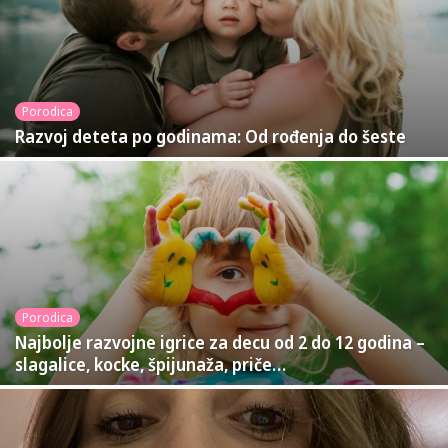
Porodica
Razvoj deteta po godinama: Od rođenja do šeste
Porodica
Najbolje razvojne igrice za decu od 2 do 12 godina –
slagalice, kocke, špijunaža, priče…