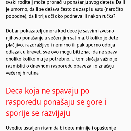
svaki roditelj može pronaći u ponašanju svog deteta. Da li
je umorno, da li se dešava često da zaspi u autu (naročito
popodne), da li trlja oči oko podneva ili nakon ručka?
Dobar pokazatelj umora kod dece je sasvim izvesno
njihovo ponašanje u večernjim satima. Ukoliko je dete
plačljivo, razdražljivo i nemirno ili pak uporno odbija
odlazak u krevet, sve ovo mogu biti znaci da ne spava
onoliko koliko mu je potrebno. U tom slučaju važno je
razmisliti o dnevnom rasporedu obaveza i o značaju
večernjih rutina.
Deca koja ne spavaju po
rasporedu ponašaju se gore i
sporije se razvijaju
Uvedite ustaljen ritam da bi dete mirnije i opuštenije