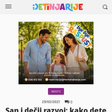
VESTI
29/03/2021
0
San i dečji razvoj: kako dete