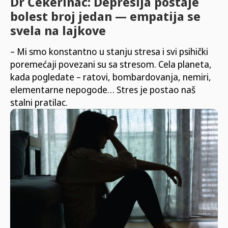
Dr Čekerinac: Depresija postaje
bolest broj jedan — empatija se
svela na lajkove
– Mi smo konstantno u stanju stresa i svi psihički
poremećaji povezani su sa stresom. Cela planeta,
kada pogledate – ratovi, bombardovanja, nemiri,
elementarne nepogode… Stres je postao naš
stalni pratilac.