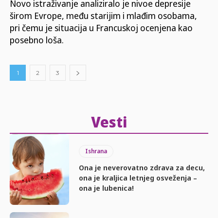
Novo istraživanje analiziralo je nivoe depresije
širom Evrope, među starijim i mlađim osobama,
pri čemu je situacija u Francuskoj ocenjena kao
posebno loša.
1
2
3
Vesti
Ishrana
Ona je neverovatno zdrava za decu,
ona je kraljica letnjeg osveženja –
ona je lubenica!