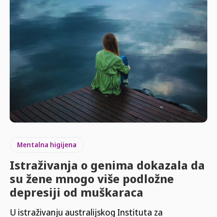
Mentalna higijena
Istraživanja o genima dokazala da
su žene mnogo više podložne
depresiji od muškaraca
U istraživanju australijskog Instituta za