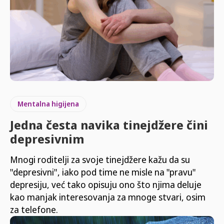
Mentalna higijena
Jedna česta navika tinejdžere čini
depresivnim
Mnogi roditelji za svoje tinejdžere kažu da su
"depresivni", iako pod time ne misle na "pravu"
depresiju, već tako opisuju ono što njima deluje
kao manjak interesovanja za mnoge stvari, osim
za telefone.