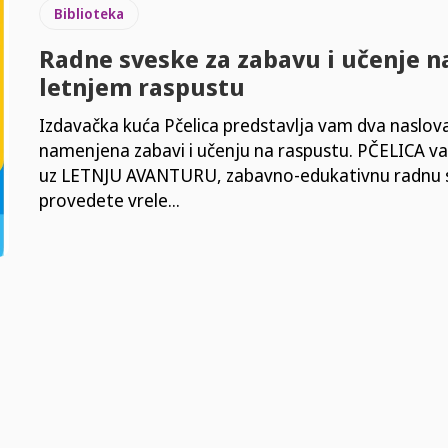
Biblioteka
Radne sveske za zabavu i učenje n
letnjem raspustu
Izdavačka kuća Pčelica predstavlja vam dva naslov
namenjena zabavi i učenju na raspustu. PČELICA va
uz LETNJU AVANTURU, zabavno-edukativnu radnu 
provedete vrele...