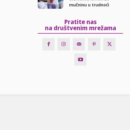
mučninu u trudnoći
Pratite nas
na društvenim mrežama