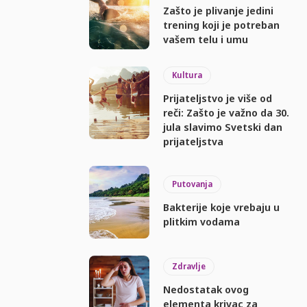
Zašto je plivanje jedini
trening koji je potreban
vašem telu i umu
Kultura
Prijateljstvo je više od
reči: Zašto je važno da 30.
jula slavimo Svetski dan
prijateljstva
Putovanja
Bakterije koje vrebaju u
plitkim vodama
Zdravlje
Nedostatak ovog
elementa krivac za