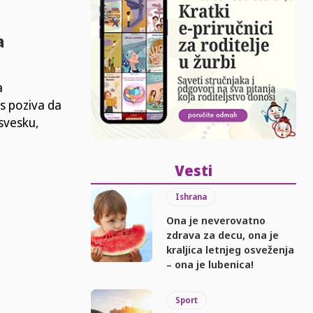
a
a
s poziva da
svesku,
Vesti
Ishrana
Ona je neverovatno
zdrava za decu, ona je
kraljica letnjeg osveženja
– ona je lubenica!
Sport