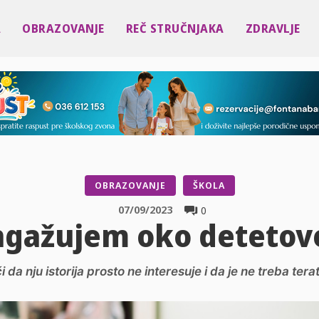
A
OBRAZOVANJE
REČ STRUČNJAKA
ZDRAVLJE
OBRAZOVANJE
ŠKOLA
07/09/2023
0
angažujem oko detetove
 da nju istorija prosto ne interesuje i da je ne treba ter