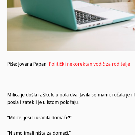
Piše: Jovana Papan,
Politički nekorektan vodič za roditelje
Milica je došla iz škole u pola dva. Javila se mami, ručala je i
posla i zatekli je u istom položaju.
“Milice, jesi li uradila domaći?!”
“Nismo imali ništa za domaći.”