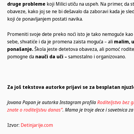
druge probleme
koji Milici utiču na uspeh. Na primer, da 
obaveze, kako joj se ne bi dešavalo da zaboravi kada je sle
koji će ponavljanjem postati navika.
Promeniti svoje dete preko noći isto je tako nemoguće kao i 
sebe, shvatiće i da je promena zaista moguća – ali
malim, 
ponašanje.
Škola jeste detetova obaveza, ali pomoć roditel
pomogne da
nauči da uči –
samostalno i organizovano.
Za još tekstova autorke prijavi se za besplatan njuzl
Jovana Papan je autorka Instagram profila
Roditeljstvo bez g
znate o roditeljstvu danas”
. Mama je troje dece i savetnica za 
Izvor:
Detinjarije.com