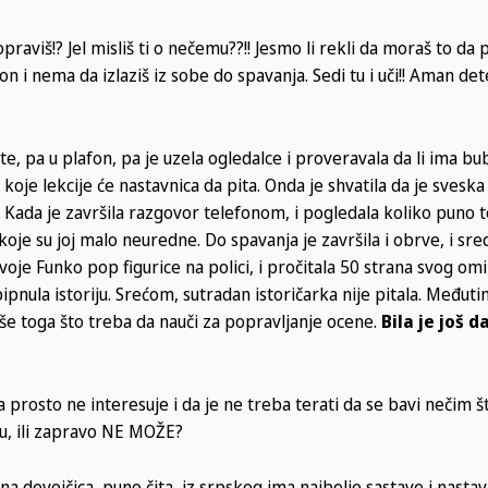
popraviš!? Jel misliš ti o nečemu??!! Jesmo li rekli da moraš to da p
on i nema da izlaziš iz sobe do spavanja. Sedi tu i uči!! Aman det
okte, pa u plafon, pa je uzela ogledalce i proveravala da li ima bu
a koje lekcije će nastavnica da pita. Onda je shvatila da je sveska
. Kada je završila razgovor telefonom, i pogledala koliko puno 
oje su joj malo neuredne. Do spavanja je završila i obrve, i sred
voje Funko pop figurice na polici, i pročitala 50 strana svog om
pipnula istoriju. Srećom, sutradan istoričarka nije pitala. Međuti
više toga što treba da nauči za popravljanje ocene.
Bila je još d
ja prosto ne interesuje i da je ne treba terati da se bavi nečim št
iju, ili zapravo NE MOŽE?
 devojčica, puno čita, iz srpskog ima najbolje sastave i nastav