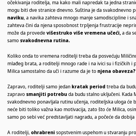
očekivanja roditelja, ma kako mali napredak ta jedna strani
mogu biti dve stranice dnevno. Suština je da svakodnevno 
naviku
, a navika zahteva mnogo manje samodiscipline i sn
zahteva čini da njena sposobnost trpljenja frustracije nep
može da provede
višestruko više vremena učeći,
a da se
samo
svakodnevna rutina.
Koliko onda to vremena roditelji treba da posvećuju Miličino
mlađeg brata, a roditelji mnogo rade i na ivici su i fizičkih
Milica samostalno da uči i razume da je to
njena obaveza?
Zapravo, roditelji samo jedan
kratak period
treba da budu
zapravo
smanjiti potrebu
da budu stalno uključeni. Kada 
svakodnevno ponavljala rutinu učenja, roditeljska uloga će b
neće biti toliko važna kao motivacija, zato što će Milica, os
samo po sebi već predstavljati nagradu, a počeće da dobija 
A roditelji,
ohrabreni
sopstvenim uspehom u stvaranju pro