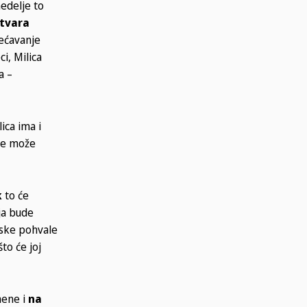
edelje to
stvara
većavanje
i, Milica
a –
ica ima i
 ne može
k
to će
ja bude
jske pohvale
to će joj
mene i
na