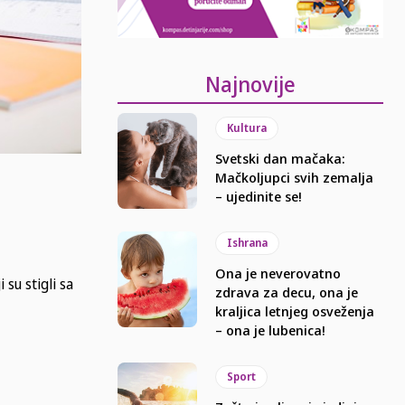
Najnovije
Kultura
Svetski dan mačaka:
Mačkoljupci svih zemalja
– ujedinite se!
Ishrana
Ona je neverovatno
 su stigli sa
zdrava za decu, ona je
kraljica letnjeg osveženja
– ona je lubenica!
Sport