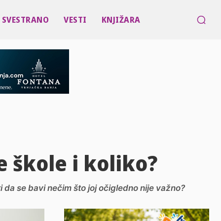
SVESTRANO
VESTI
KNJIŽARA
 škole i koliko?
ati da se bavi nečim što joj očigledno nije važno?