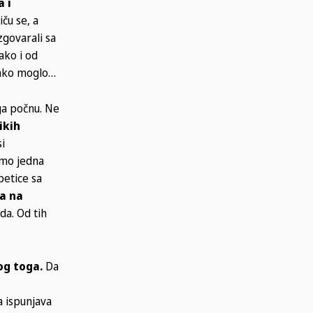
 i
ču se, a
zgovarali sa
ako i od
 tako moglo…
oga počnu. Ne
ikih
si
amo jedna
petice sa
a na
da. Od tih
og toga.
Da
a ispunjava