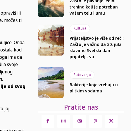
Zašto je plivanje jedini
trening koji je potreban
opraviš ili
vašem telu i umu
e, možeš ti
Kultura
Prijateljstvo je više od reči:
buljice. Onda
Zašto je važno da 30. jula
 ostala kod
slavimo Svetski dan
prijateljstva
toga ima da
ila svoje
iljenog
Putovanja
m,
Bakterije koje vrebaju u
alje od svog
plitkim vodama
Pratite nas
o joj
nica je uvek