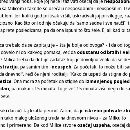
ređivanja fioka, koje joj neće izazivati osećaj da je
nesposobna
 sa Milicom i takođe se osećaju nesposobnim i neuspešnim. Izvi
m. Jer, koliki god pritisak vršili, uskraćivali joj privilegije, ra
iciozno. Kao što oni od nje očekuju da “samo sedne i sve nauči”, t
aprete posledicama, pa da ona ispuni to što žele. E, ali kad bi
ca trebalo da se zapitaju je – šta je bolje od ovoga? – i da od t
ije dovelo ni do kakvog pomaka, već da
odustanu od brzih i vel
 Milica treba da dobije zadatak koji je dovoljno veliki da se de
straciju
, pa samim tim i
neuspeh
. Za početak, to može biti s
a dnevno!”, reći će njeni roditelji. “Kako će uspeti da stigne do 
etice
. Ona mora za početak da stigne do
izmenjenog pogled
 dan
, pa makar i 15 minuta. To je već 15 minuta više nego do sa
sata.
aki dan uči taj kratki period. Zatim, da je
iskreno pohvale zb
čun tako malog uloženog truda na dnevnom nivou – za Milicu to
alno i primereno. Da kod Milice stvore
osećaj uspeha,
osećaj d