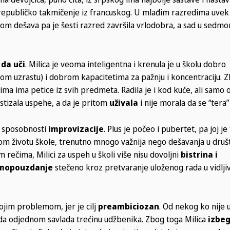
a republičko takmičenje iz francuskog. U mlađim razredima uvek 
njom dešava pa je šesti razred završila vrlodobra, a sad u sedmo
da uči
. Milica je veoma inteligentna i krenula je u školu dobro
nom uzrastu) i dobrom kapacitetima za pažnju i koncentraciju. Z
a ima petice iz svih predmeta. Radila je i kod kuće, ali samo o
postizala uspehe, a da je pritom
uživala
i nije morala da se “tera”
e sposobnosti
improvizacije
. Plus je počeo i pubertet, pa joj j
enom životu škole, trenutno mnogo važnija nego dešavanja u dr
 rečima, Milici za uspeh u školi više nisu dovoljni
bistrina i
mopouzdanje
stečeno kroz pretvaranje uloženog rada u vidljiv
vojim problemom, jer je cilj
preambiciozan
. Od nekog ko nije 
i da odjednom savlada trećinu udžbenika. Zbog toga Milica
izbe