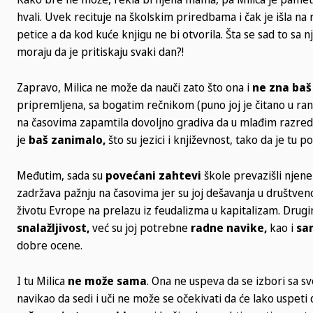
hvali. Uvek recituje na školskim priredbama i čak je išla n
petice a da kod kuće knjigu ne bi otvorila. Šta se sad to sa 
moraju da je pritiskaju svaki dan?!
Zapravo, Milica ne može da nauči zato što ona i
ne zna baš 
pripremljena, sa bogatim rečnikom (puno joj je čitano u ra
na časovima zapamtila dovoljno gradiva da u mlađim razredim
je
baš zanimalo,
što su jezici i književnost, tako da je tu 
Međutim, sada su
povećani zahtevi
škole prevazišli njen
zadržava pažnju na časovima jer su joj dešavanja u društv
životu Evrope na prelazu iz feudalizma u kapitalizam. Drugim
snalažljivost,
već su joj potrebne
radne navike,
kao i
sa
dobre ocene.
I tu Milica
ne može sama
. Ona ne uspeva da se izbori sa s
navikao da sedi i uči ne može se očekivati da će lako uspet