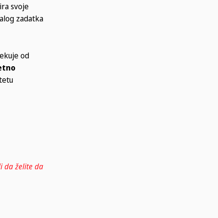
ira svoje
malog zadatka
čekuje od
etno
tetu
i da želite da