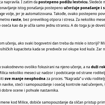
ca napravila. I zatim da
postepeno podižu lestvicu.
Sledeće n
ponavljanje istog ponašanja postepeno
učvrćuje ponašanje i 
age volje, jer je automatizovana. Takođe, ovako postepeno po
rimetno
raste
, bez prevelikog otpora i stresa. Za nekoliko mesec
 oseća kao da je učila samo jednu stranicu. A do toga ju je dovel
m učenju, ako svaki bogovetni dan treba da misle o istoriji? Mil
 i psihičkih kapaciteta kada se predveče svi okupe kod kuće. Zar
 svakodnevno ovoliko fokusirani na njeno učenje, a na
duži ro
Milica nekoliko meseci uz nadzor i podsticanje od strane roditel
iti
sve manje neophodna
za proces. “Nagrada” u vidu roditel
im navike, steći i samopouzdanje i osećaj kontrole nad učenjem, š
i dobre ocene i pohvale nastavnika.
mene kod Milice, dobiće samopouzdanje da sličan pristup pri