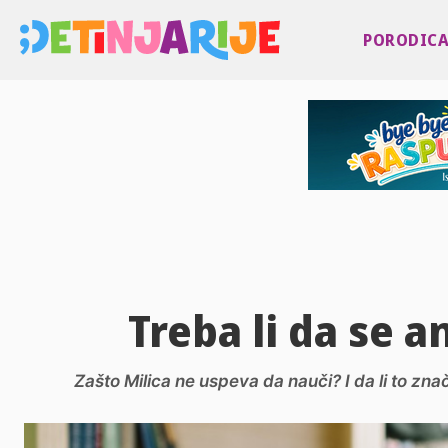
PORODIC
Treba li da se 
Zašto Milica ne uspeva da nauči? I da li to znači