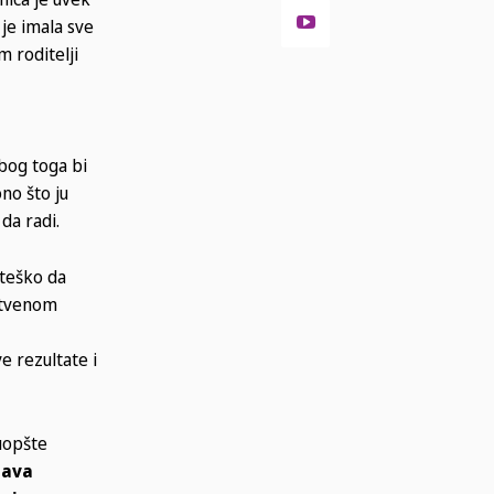
je imala sve
m roditelji
bog toga bi
no što ju
 da radi.
e teško da
uštvenom
e rezultate i
uopšte
gava