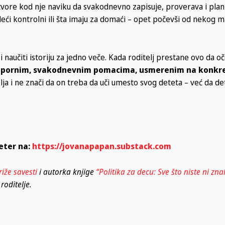
stvore kod nje naviku da svakodnevno zapisuje, proverava i plan
deći kontrolni ili šta imaju za domaći – opet počevši od nekog 
naučiti istoriju za jedno veče. Kada roditelj prestane ovo da o
upornim, svakodnevnim pomacima, usmerenim na konkr
ja i ne znači da on treba da uči umesto svog deteta – već da de
eter na:
https://jovanapapan.substack.com
riže savesti
i autorka knjige
“Politika za decu: Sve što niste ni znal
roditelje.