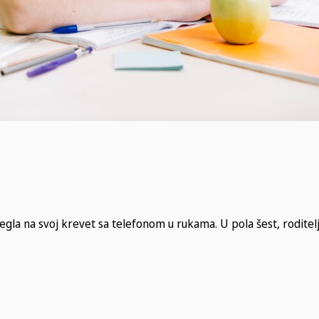
 legla na svoj krevet sa telefonom u rukama. U pola šest, roditelji