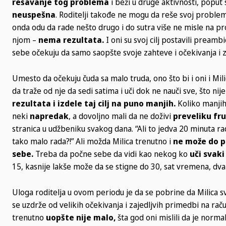
rešavanje tog problema
i beži u druge aktivnosti, poput s
neuspešna
. Roditelji takođe ne mogu da reše svoj problem
onda odu da rade nešto drugo i do sutra više ne misle na proble
njom –
nema rezultata.
I oni su svoj cilj postavili preamb
sebe očekuju da samo saopšte svoje zahteve i očekivanja i z
Umesto da očekuju čuda sa malo truda, ono što bi i oni i Mili
da traže od nje da sedi satima i uči dok ne nauči sve, što n
rezultata i izdele taj cilj na puno manjih.
Koliko manjih?
neki
napredak
, a dovoljno mali da ne doživi
preveliku fru
stranica u udžbeniku svakog dana. “Ali to jedva 20 minuta rad
tako malo rada?!” Ali možda Milica trenutno i
ne može do p
sebe.
Treba da počne sebe da vidi kao nekog ko
uči svaki
15, kasnije lakše može da se stigne do 30, sat vremena, dva 
Uloga roditelja u ovom periodu je da se pobrine da Milica sv
se uzdrže od velikih očekivanja i zajedljvih primedbi na ra
trenutno
uopšte nije malo,
šta god oni mislili da je norm