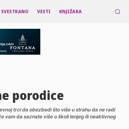
SVESTRANO
VESTI
KNJIŽARA
ćne porodice
evnoj trci da obezbedi što više u strahu da ne radi
 vam da saznate više o školi lenjeg ili neaktivnog