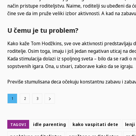
način pristupe roditeljstvu. Naime, roditelji su ubeđeni da će 
čine sve da im pruže veliki izbor aktivnosti. A kad na zabavu 
U čemu je tu problem?
Kako kaže Tom Hodžkins, sve ove aktivnosti predstavljaju 
roditelje. Osim toga, imaju i još jedan negativan uticaj na 
Kada stimulacija dolazi iz spoljnog sveta – bilo da se radi o
sopstvenih igara. Ona, u stvari, zaborave kako da se igraju.
Previše stumulisana deca očekuju konstantnu zabavu i zabavl
1
2
3
idle parenting
kako vaspitati dete
lenji
TAGOVI