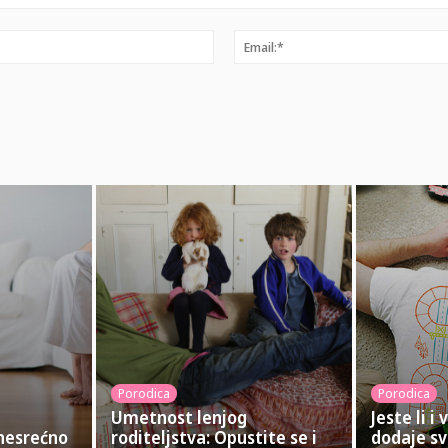
Ime:*
Porodica
Porodica
Umetnost lenjog
Jeste li i 
 nesrećno
roditeljstva: Opustite se i
dodaje sv