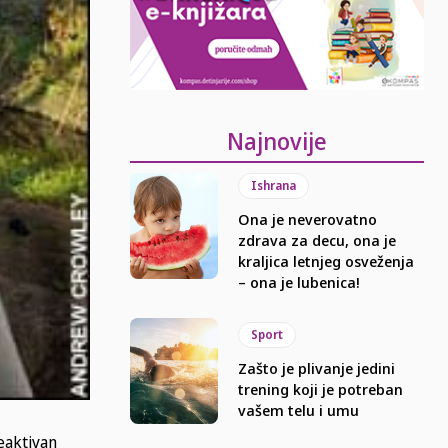
Najnovije
Ishrana
Ona je neverovatno
zdrava za decu, ona je
kraljica letnjeg osveženja
– ona je lubenica!
Sport
Zašto je plivanje jedini
trening koji je potreban
vašem telu i umu
neaktivan