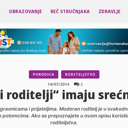
A
OBRAZOVANJE
REČ STRUČNJAKA
ZDRAVLJE
PORODICA
RODITELJSTVO
14/07/2014
3
i roditelji“ imaju sre
igraonicama i prijateljima. Moderan roditelj je u svakodn
 potomcima. Ako se prepoznajete u ovom opisu koristiće
roditeljstva.