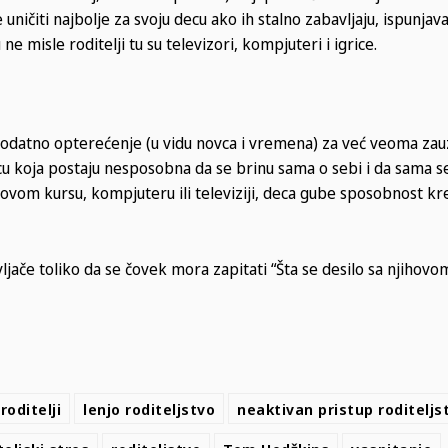
uničiti najbolje za svoju decu ako ih stalno zabavljaju, ispunjavaj
ne misle roditelji tu su televizori, kompjuteri i igrice.
dodatno opterećenje (u vidu novca i vremena) za već veoma za
decu koja postaju nesposobna da se brinu sama o sebi i da sama 
 novom kursu, kompjuteru ili televiziji, deca gube sposobnost kr
jače toliko da se čovek mora zapitati “Šta se desilo sa njihov
 roditelji
lenjo roditeljstvo
neaktivan pristup roditeljs