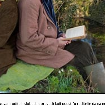
tivan roditelj, slobodan prevod) koji podstiču roditelje da na 