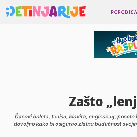
PORODIC
Zašto „lenj
Časovi baleta, tenisa, klavira, engleskog, posete 
dovoljno kako bi osigurao zlatnu budućnost svojim