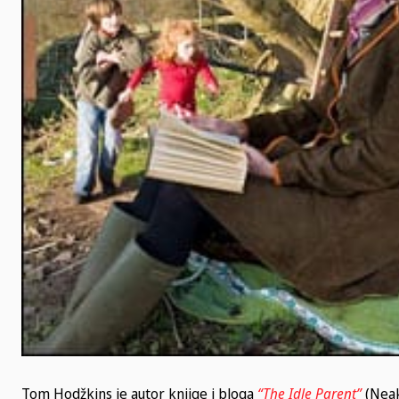
Tom Hodžkins je autor knjige i bloga
“The Idle Parent”
(Neak