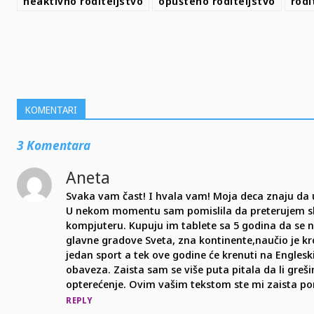
neaktivno roditeljstvo
opušteno roditeljstvo
rodi
SHARE
KOMENTARI
3 Komentara
Aneta
Svaka vam čast! I hvala vam! Moja deca znaju da ukl
U nekom momentu sam pomislila da preterujem sluša
kompjuteru. Kupuju im tablete sa 5 godina da se 
glavne gradove Sveta, zna kontinente,naučio je kr
jedan sport a tek ove godine će krenuti na Englesk
obaveza. Zaista sam se više puta pitala da li greši
opterećenje. Ovim vašim tekstom ste mi zaista pom
REPLY