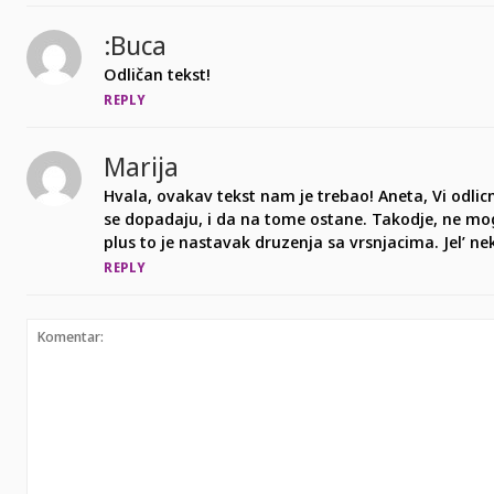
:buca
Odličan tekst!
REPLY
Marija
Hvala, ovakav tekst nam je trebao! Aneta, Vi odli
se dopadaju, i da na tome ostane. Takodje, ne mogu
plus to je nastavak druzenja sa vrsnjacima. Jel’ ne
REPLY