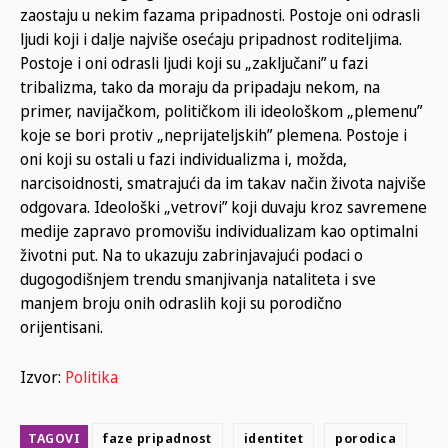
zaostaju u nekim fazama pripadnosti. Postoje oni odrasli
ljudi koji i dalje najviše osećaju pripadnost roditeljima.
Postoje i oni odrasli ljudi koji su „zaključani” u fazi
tribalizma, tako da moraju da pripadaju nekom, na
primer, navijačkom, političkom ili ideološkom „plemenu”
koje se bori protiv „neprijateljskih” plemena. Postoje i
oni koji su ostali u fazi individualizma i, možda,
narcisoidnosti, smatrajući da im takav način života najviše
odgovara. Ideološki „vetrovi” koji duvaju kroz savremene
medije zapravo promovišu individualizam kao optimalni
životni put. Na to ukazuju zabrinjavajući podaci o
dugogodišnjem trendu smanjivanja nataliteta i sve
manjem broju onih odraslih koji su porodično
orijentisani.
Izvor:
Politika
TAGOVI
faze pripadnost
identitet
porodica