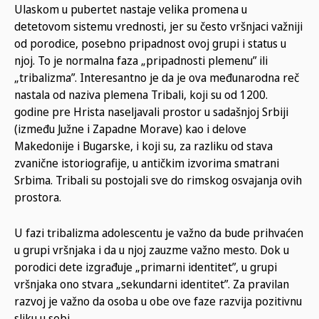
Ulaskom u pubertet nastaje velika promena u
detetovom sistemu vrednosti, jer su često vršnjaci važniji
od porodice, posebno pripadnost ovoj grupi i status u
njoj. To je normalna faza „pripadnosti plemenu” ili
„tribalizma”. Interesantno je da je ova međunarodna reč
nastala od naziva plemena Tribali, koji su od 1200.
godine pre Hrista naseljavali prostor u sadašnjoj Srbiji
(između Južne i Zapadne Morave) kao i delove
Makedonije i Bugarske, i koji su, za razliku od stava
zvanične istoriografije, u antičkim izvorima smatrani
Srbima. Tribali su postojali sve do rimskog osvajanja ovih
prostora.
U fazi tribalizma adolescentu je važno da bude prihvaćen
u grupi vršnjaka i da u njoj zauzme važno mesto. Dok u
porodici dete izgrađuje „primarni identitet”, u grupi
vršnjaka ono stvara „sekundarni identitet”. Za pravilan
razvoj je važno da osoba u obe ove faze razvija pozitivnu
sliku u sebi.