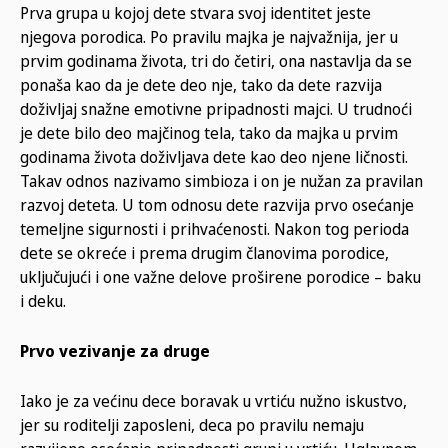
Prva grupa u kojoj dete stvara svoj identitet jeste
njegova porodica. Po pravilu majka je najvažnija, jer u
prvim godinama života, tri do četiri, ona nastavlja da se
ponaša kao da je dete deo nje, tako da dete razvija
doživljaj snažne emotivne pripadnosti majci. U trudnoći
je dete bilo deo majčinog tela, tako da majka u prvim
godinama života doživljava dete kao deo njene ličnosti.
Takav odnos nazivamo simbioza i on je nužan za pravilan
razvoj deteta. U tom odnosu dete razvija prvo osećanje
temeljne sigurnosti i prihvaćenosti. Nakon tog perioda
dete se okreće i prema drugim članovima porodice,
uključujući i one važne delove proširene porodice – baku
i deku.
Prvo vezivanje za druge
Iako je za većinu dece boravak u vrtiću nužno iskustvo,
jer su roditelji zaposleni, deca po pravilu nemaju