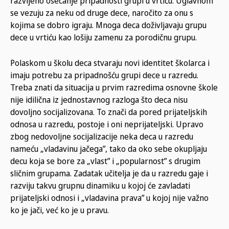
razvijeno osećanje pripadnosti grupi u vrtiću. Uglavnom
se vezuju za neku od druge dece, naročito za onu s
kojima se dobro igraju. Mnoga deca doživljavaju grupu
dece u vrtiću kao lošiju zamenu za porodičnu grupu.
Polaskom u školu deca stvaraju novi identitet školarca i
imaju potrebu za pripadnošću grupi dece u razredu.
Treba znati da situacija u prvim razredima osnovne škole
nije idilična iz jednostavnog razloga što deca nisu
dovoljno socijalizovana. To znači da pored prijateljskih
odnosa u razredu, postoje i oni neprijateljski. Upravo
zbog nedovoljne socijalizacije neka deca u razredu
nameću „vladavinu jačega”, tako da oko sebe okupljaju
decu koja se bore za „vlast” i „popularnost” s drugim
sličnim grupama. Zadatak učitelja je da u razredu gaje i
razviju takvu grupnu dinamiku u kojoj će zavladati
prijateljski odnosi i „vladavina prava” u kojoj nije važno
ko je jači, već ko je u pravu.