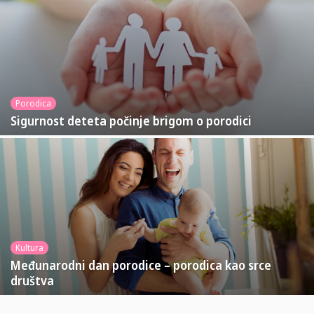
Porodica
Sigurnost deteta počinje brigom o porodici
Kultura
Međunarodni dan porodice – porodica kao srce
društva