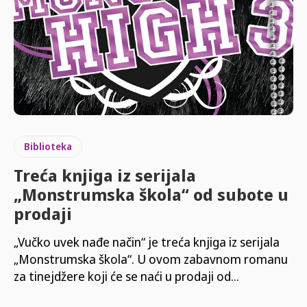
Biblioteka
Treća knjiga iz serijala
„Monstrumska škola“ od subote u
prodaji
„Vučko uvek nađe način“ je treća knjiga iz serijala
„Monstrumska škola“. U ovom zabavnom romanu
za tinejdžere koji će se naći u prodaji od...