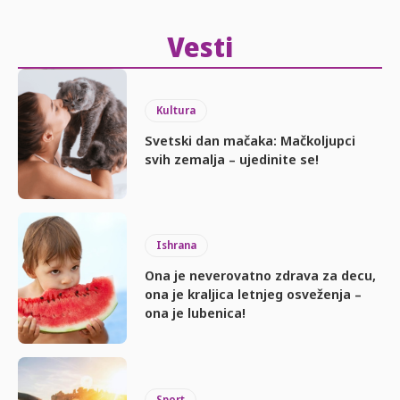
Vesti
Kultura
Svetski dan mačaka: Mačkoljupci
svih zemalja – ujedinite se!
Ishrana
Ona je neverovatno zdrava za decu,
ona je kraljica letnjeg osveženja –
ona je lubenica!
Sport