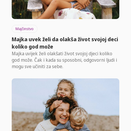
Majčinstvo
Majka uvek želi da olakša život svojoj deci
koliko god može
Majka uvijek želi olakšati život svojoj djeci koliko
god može. Čak i kada su sposobni, odgovorni ljudi i
mogu sve učiniti za sebe.⁣