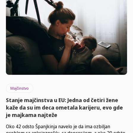
Majčinstvo
Stanje majčinstva u EU: Jedna od četiri žene
kaže da su im deca ometala karijeru, evo gde
je majkama najteže
Oko 42 odsto Španjkinja navelo je da ima ozbiljan
problem sa anksioznošću, sa depresijom, a oko 20 odsto