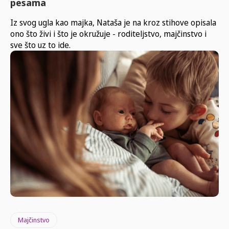
pesama
Iz svog ugla kao majka, Nataša je na kroz stihove opisala
ono što živi i što je okružuje - roditeljstvo, majčinstvo i
sve što uz to ide.
Majčinstvo