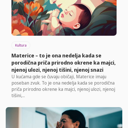
Kultura
Materice – to je ona nedelja kada se
porodična priča prirodno okrene ka majci,
njenoj ulozi, njenoj tišini, njenoj snazi
U kućama gde se čuvaju običaji, Materice imaju
poseban zvuk. To je ona nedelja kada se porodična
priča prirodno okrene ka majci, njenoj ulozi, njenoj
tišini,...