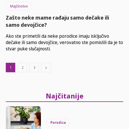
Majčinstvo
Zašto neke mame rađaju samo dečake ili
samo devojčice?
Ako ste primetili da neke porodice imaju isključivo
dečake ili samo devojčice, verovatno ste pomislili da je to
stvar puke slučajnosti.
1
2
3
Najčitanije
Porodica