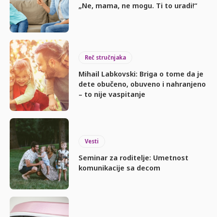
„Ne, mama, ne mogu. Ti to uradi!“
Reč stručnjaka
Mihail Labkovski: Briga o tome da je
dete obučeno, obuveno i nahranjeno
– to nije vaspitanje
Vesti
Seminar za roditelje: Umetnost
komunikacije sa decom