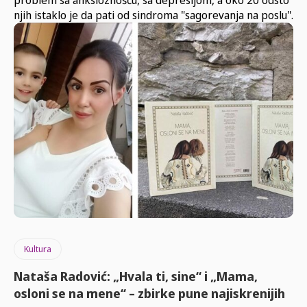
njih istaklo je da pati od sindroma "sagorevanja na poslu".
Kultura
Nataša Radović: „Hvala ti, sine“ i „Mama,
osloni se na mene“ – zbirke pune najiskrenijih