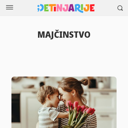
MAJČINSTVO
Bebe
Deca
Dom i bašta
Roditeljstvo
Tinejdžeri