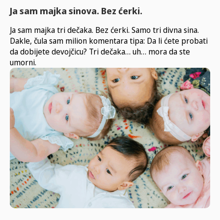
Ja sam majka sinova. Bez ćerki.
Ja sam majka tri dečaka. Bez ćerki. Samo tri divna sina.
Dakle, čula sam milion komentara tipa: Da li ćete probati
da dobijete devojčicu? Tri dečaka… uh… mora da ste
umorni.