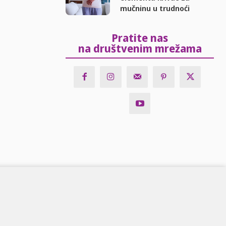
mučninu u trudnoći
Pratite nas
na društvenim mrežama