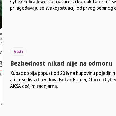
Cybex kolica Jewels of nature su kompletan 3 u 1 s
prilagođavaju se svakoj situaciji od prvog bebinog 
Vesti
Bezbednost nikad nije na odmoru
Kupac dobija popust od 20% na kupovinu pojedini
auto-sedišta brendova Britax Romer, Chicco i Cybe
AKSA dečjim radnjama.