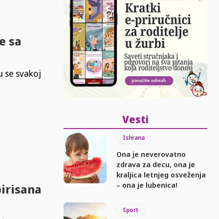
e sa
u se svakoj
Vesti
Ishrana
Ona je neverovatno
zdrava za decu, ona je
kraljica letnjeg osveženja
– ona je lubenica!
pirisana
Sport