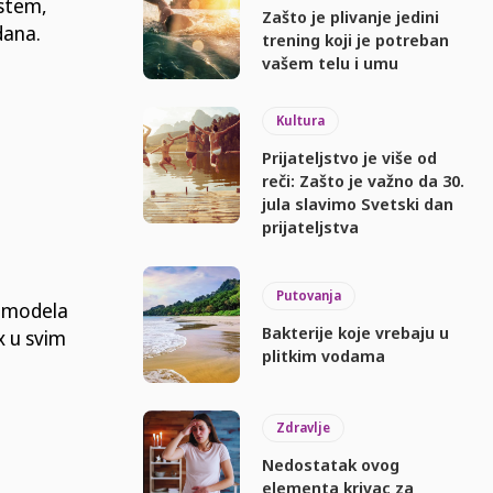
istem,
Zašto je plivanje jedini
dana.
trening koji je potreban
vašem telu i umu
Kultura
Prijateljstvo je više od
reči: Zašto je važno da 30.
jula slavimo Svetski dan
prijateljstva
Putovanja
h modela
Bakterije koje vrebaju u
x u svim
plitkim vodama
Zdravlje
Nedostatak ovog
elementa krivac za