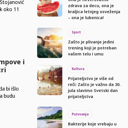
 Stojanović
zdrava za decu, ona je
ak oko 11
kraljica letnjeg osveženja
– ona je lubenica!
Sport
Zašto je plivanje jedini
trening koji je potreban
vašem telu i umu
ampove i
ri
Kultura
Prijateljstvo je više od
reči: Zašto je važno da 30.
a bi išlo
jula slavimo Svetski dan
ja budu
prijateljstva
Putovanja
Bakterije koje vrebaju u