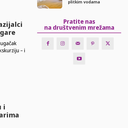
plitkim vodama
Pratite nas
zijalci
na društvenim mrežama
ugare
odugačak
skurziju – i
 i
garima