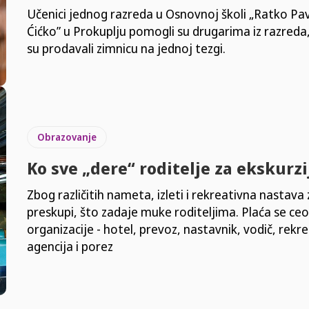
Učenici jednog razreda u Osnovnoj školi „Ratko Pav
Ćićko” u Prokuplju pomogli su drugarima iz razreda
su prodavali zimnicu na jednoj tezgi.
Obrazovanje
Ko sve „dere“ roditelje za ekskurzi
Zbog različitih nameta, izleti i rekreativna nastava
preskupi, što zadaje muke roditeljima. Plaća se ceo
organizacije - hotel, prevoz, nastavnik, vodič, rekrea
agencija i porez