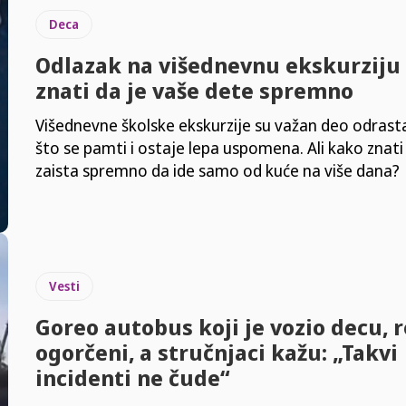
Deca
Odlazak na višednevnu ekskurziju
znati da je vaše dete spremno
Višednevne školske ekskurzije su važan deo odrast
što se pamti i ostaje lepa uspomena. Ali kako znati
zaista spremno da ide samo od kuće na više dana?
Vesti
Goreo autobus koji je vozio decu, r
ogorčeni, a stručnjaci kažu: „Takvi
incidenti ne čude“