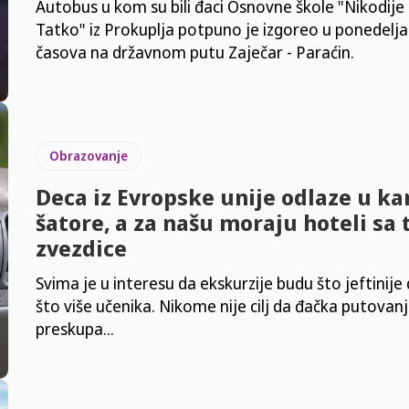
Autobus u kom su bili đaci Osnovne škole "Nikodije
Tatko" iz Prokuplja potpuno je izgoreo u ponedelj
časova na državnom putu Zaječar - Paraćin.
Obrazovanje
Deca iz Evropske unije odlaze u k
šatore, a za našu moraju hoteli sa t
zvezdice
Svima je u interesu da ekskurzije budu što jeftinije d
što više učenika. Nikome nije cilj da đačka putovan
preskupa...