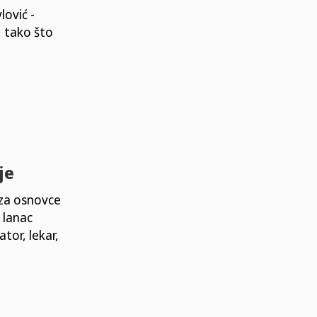
lović -
, tako što
je
 za osnovce
 lanac
tor, lekar,