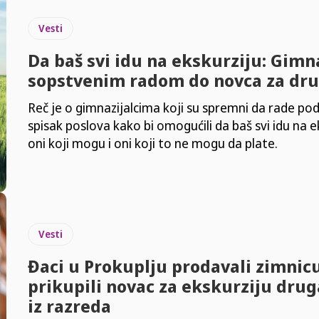
Vesti
Da baš svi idu na ekskurziju: Gimna
sopstvenim radom do novca za dr
Reč je o gimnazijalcima koji su spremni da rade p
spisak poslova kako bi omogućili da baš svi idu na ek
oni koji mogu i oni koji to ne mogu da plate.
Vesti
Đaci u Prokuplju prodavali zimnicu
prikupili novac za ekskurziju dru
iz razreda