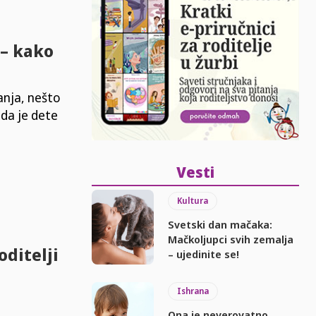
 – kako
anja, nešto
 da je dete
Vesti
Kultura
Svetski dan mačaka:
Mačkoljupci svih zemalja
oditelji
– ujedinite se!
Ishrana
Ona je neverovatno