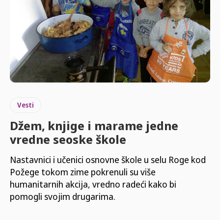
Vesti
Džem, knjige i marame jedne
vredne seoske škole
Nastavnici i učenici osnovne škole u selu Roge kod
Požege tokom zime pokrenuli su više
humanitarnih akcija, vredno radeći kako bi
pomogli svojim drugarima.