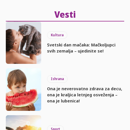
Vesti
Kultura
Svetski dan mačaka: Mačkoljupci
svih zemalja – ujedinite se!
Ishrana
Ona je neverovatno zdrava za decu,
ona je kraljica letnjeg osveženja –
ona je lubenica!
Sport