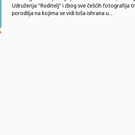
Udruženja "Roditelj" i zbog sve češćih fotografija tr
porodilja na kojima se vidi loša ishrana u...