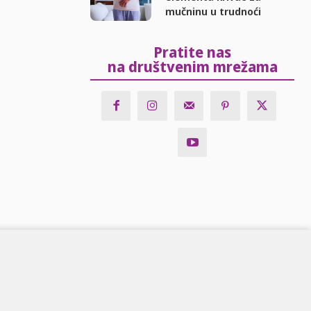
mučninu u trudnoći
Pratite nas
na društvenim mrežama