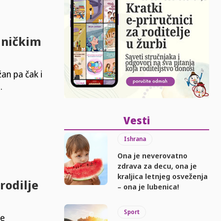
olničkim
an pa čak i
.
Vesti
Ishrana
Ona je neverovatno
zdrava za decu, ona je
kraljica letnjeg osveženja
orodilje
– ona je lubenica!
Sport
je