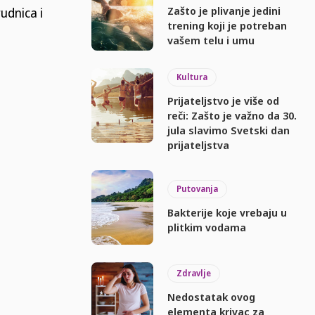
Zašto je plivanje jedini
udnica i
trening koji je potreban
vašem telu i umu
Kultura
Prijateljstvo je više od
reči: Zašto je važno da 30.
jula slavimo Svetski dan
prijateljstva
Putovanja
Bakterije koje vrebaju u
plitkim vodama
Zdravlje
Nedostatak ovog
elementa krivac za