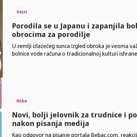
Vesti
Porodila se u Japanu i zapanjila b
obrocima za porodilje
U zemlji izlazećeg sunca izgled obroka je veoma važ
bolnice vode računa o tradicionalnoj kulturi ishrane
Bebe
Novi, bolji jelovnik za trudnice i p
nakon pisanja medija
Kao odgovor na pisanje portala Bebac.com, reakci