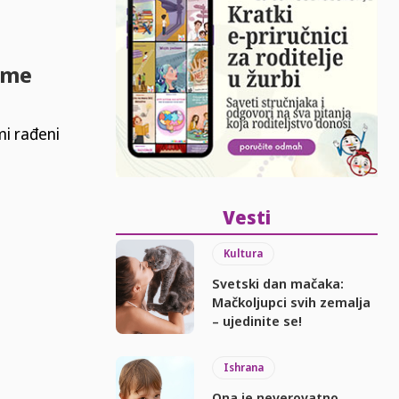
rme
mi rađeni
Vesti
Kultura
Svetski dan mačaka:
Mačkoljupci svih zemalja
– ujedinite se!
Ishrana
Ona je neverovatno