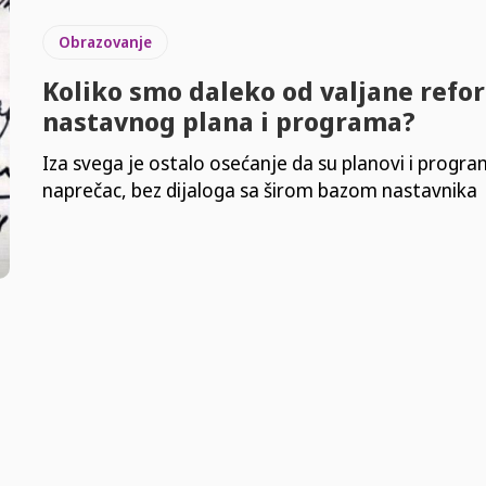
Obrazovanje
Koliko smo daleko od valjane refo
nastavnog plana i programa?
Iza svega je ostalo osećanje da su planovi i progra
naprečac, bez dijaloga sa širom bazom nastavnika