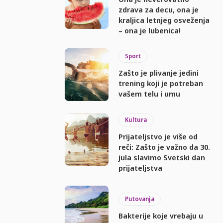
zdrava za decu, ona je
kraljica letnjeg osveženja
– ona je lubenica!
Sport
Zašto je plivanje jedini
trening koji je potreban
vašem telu i umu
Kultura
Prijateljstvo je više od
reči: Zašto je važno da 30.
jula slavimo Svetski dan
prijateljstva
Putovanja
Bakterije koje vrebaju u