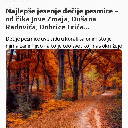
Najlepše jesenje dečije pesmice –
od čika Jove Zmaja, Dušana
Radovića, Dobrice Erića…
Dečije pesmice uvek idu u korak sa onim što je
njima zanimljivo - a to je ceo svet koji nas okružuje