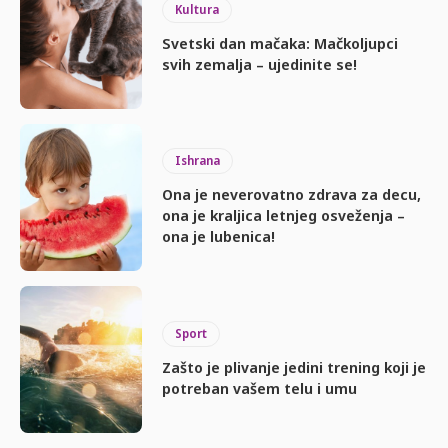
Kultura
Svetski dan mačaka: Mačkoljupci
svih zemalja – ujedinite se!
Ishrana
Ona je neverovatno zdrava za decu,
ona je kraljica letnjeg osveženja –
ona je lubenica!
Sport
Zašto je plivanje jedini trening koji je
potreban vašem telu i umu