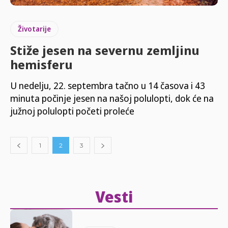
Životarije
Stiže jesen na severnu zemljinu
hemisferu
U nedelju, 22. septembra tačno u 14 časova i 43
minuta počinje jesen na našoj polulopti, dok će na
južnoj polulopti početi proleće
1
2
3
Vesti