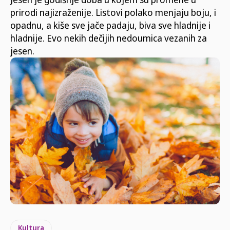
prirodi najizraženije. Listovi polako menjaju boju, i
opadnu, a kiše sve jače padaju, biva sve hladnije i
hladnije. Evo nekih dečijih nedoumica vezanih za
jesen.
Kultura