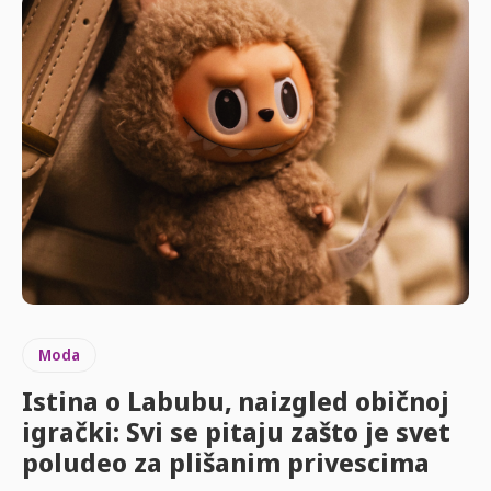
Moda
Istina o Labubu, naizgled običnoj
igrački: Svi se pitaju zašto je svet
poludeo za plišanim privescima