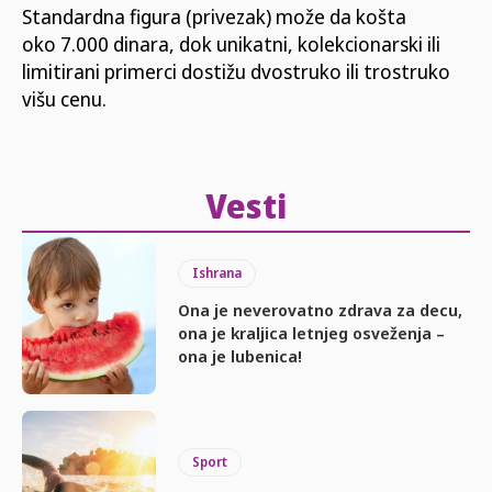
Standardna figura (privezak) može da košta
oko 7.000 dinara, dok unikatni, kolekcionarski ili
limitirani primerci dostižu dvostruko ili trostruko
višu cenu.
Vesti
Ishrana
Ona je neverovatno zdrava za decu,
ona je kraljica letnjeg osveženja –
ona je lubenica!
Sport