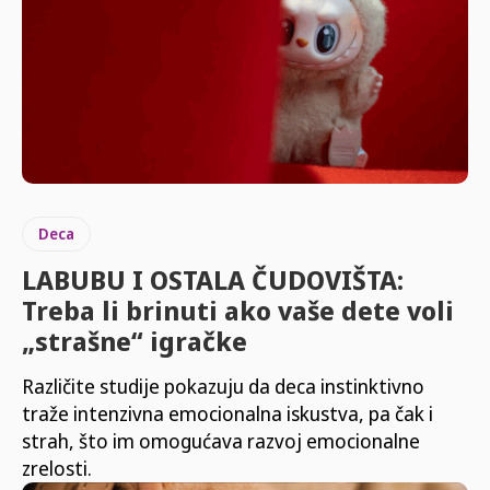
Deca
LABUBU I OSTALA ČUDOVIŠTA:
Treba li brinuti ako vaše dete voli
„strašne“ igračke
Različite studije pokazuju da deca instinktivno
traže intenzivna emocionalna iskustva, pa čak i
strah, što im omogućava razvoj emocionalne
zrelosti.