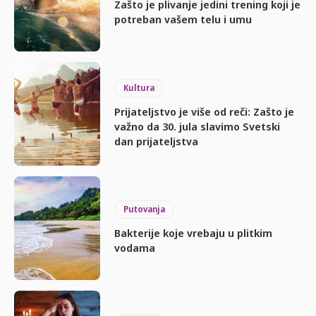
Zašto je plivanje jedini trening koji je
potreban vašem telu i umu
Kultura
Prijateljstvo je više od reči: Zašto je
važno da 30. jula slavimo Svetski
dan prijateljstva
Putovanja
Bakterije koje vrebaju u plitkim
vodama