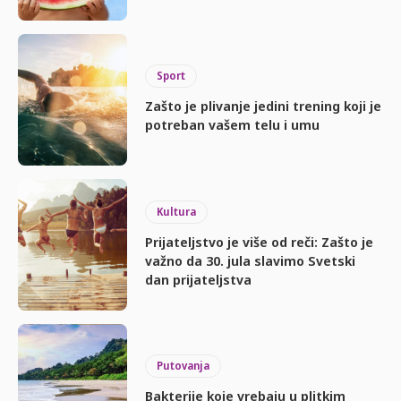
Sport
Zašto je plivanje jedini trening koji je
potreban vašem telu i umu
Kultura
Prijateljstvo je više od reči: Zašto je
važno da 30. jula slavimo Svetski
dan prijateljstva
Putovanja
Bakterije koje vrebaju u plitkim