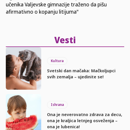
učenika Valjevske gimnazije traženo da pišu
afirmativno o kopanju litijuma"
Vesti
Kultura
Svetski dan mačaka: Mačkoljupci
svih zemalja – ujedinite se!
Ishrana
Ona je neverovatno zdrava za decu,
ona je kraljica letnjeg osveženja –
ona je lubenica!