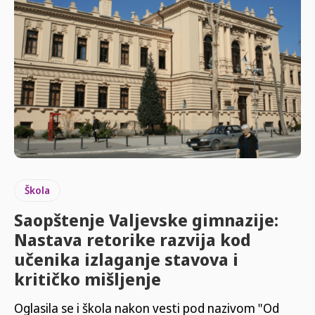
Škola
Saopštenje Valjevske gimnazije:
Nastava retorike razvija kod
učenika izlaganje stavova i
kritičko mišljenje
Oglasila se i škola nakon vesti pod nazivom "Od