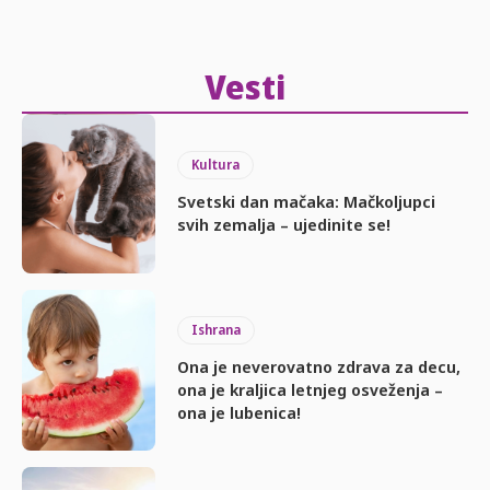
Vesti
Kultura
Svetski dan mačaka: Mačkoljupci
svih zemalja – ujedinite se!
Ishrana
Ona je neverovatno zdrava za decu,
ona je kraljica letnjeg osveženja –
ona je lubenica!