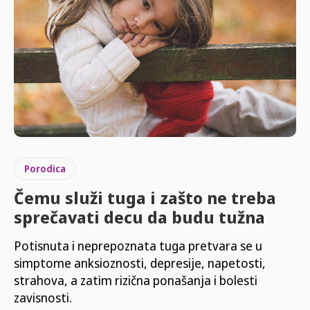
Porodica
Čemu služi tuga i zašto ne treba
sprečavati decu da budu tužna
Potisnuta i neprepoznata tuga pretvara se u
simptome anksioznosti, depresije, napetosti,
strahova, a zatim rizična ponašanja i bolesti
zavisnosti.