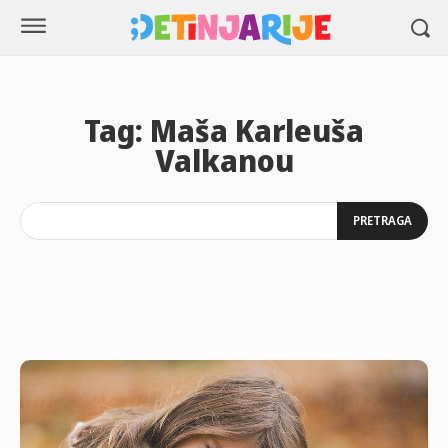
Tag:
Maša Karleuša
Valkanou
PRETRAGA