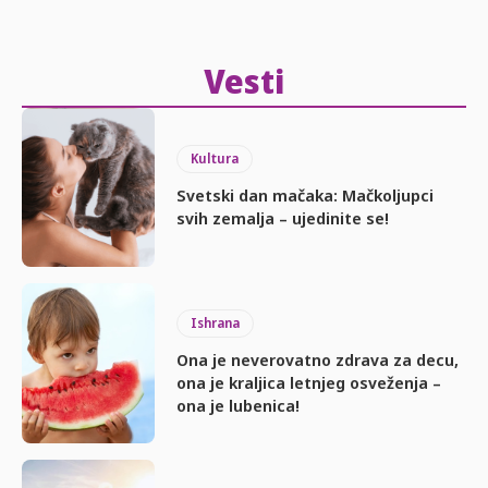
Vesti
Kultura
Svetski dan mačaka: Mačkoljupci
svih zemalja – ujedinite se!
Ishrana
Ona je neverovatno zdrava za decu,
ona je kraljica letnjeg osveženja –
ona je lubenica!