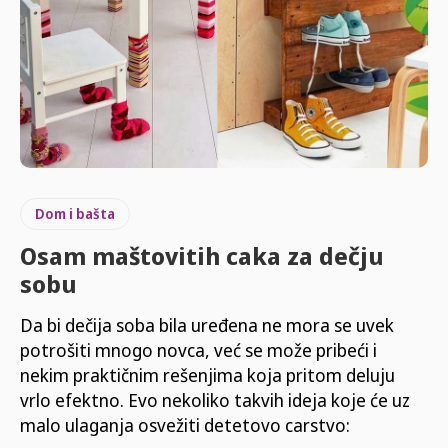
Dom i bašta
Osam maštovitih caka za dečju
sobu
Da bi dečija soba bila uređena ne mora se uvek
potrošiti mnogo novca, već se može pribeći i
nekim praktičnim rešenjima koja pritom deluju
vrlo efektno. Evo nekoliko takvih ideja koje će uz
malo ulaganja osvežiti detetovo carstvo: