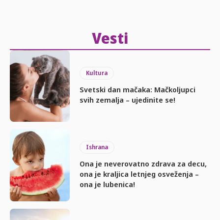
Vesti
Kultura
Svetski dan mačaka: Mačkoljupci
svih zemalja – ujedinite se!
Ishrana
Ona je neverovatno zdrava za decu,
ona je kraljica letnjeg osveženja –
ona je lubenica!