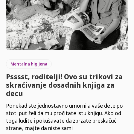
Mentalna higijena
Psssst, roditelji! Ovo su trikovi za
skraćivanje dosadnih knjiga za
decu
Ponekad ste jednostavno umorni a vaše dete po
stoti put želi da mu pročitate istu knjigu. Ako od
toga ludite i pokušavate da zbrzate preskačući
strane, znajte da niste sami