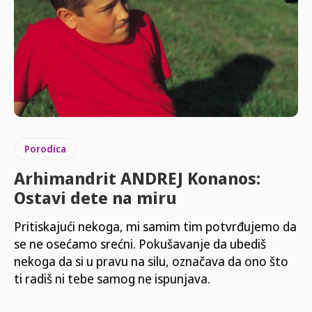
Porodica
Arhimandrit ANDREJ Konanos:
Ostavi dete na miru
Pritiskajući nekoga, mi samim tim potvrđujemo da
se ne osećamo srećni. Pokušavanje da ubediš
nekoga da si u pravu na silu, označava da ono što
ti radiš ni tebe samog ne ispunjava.