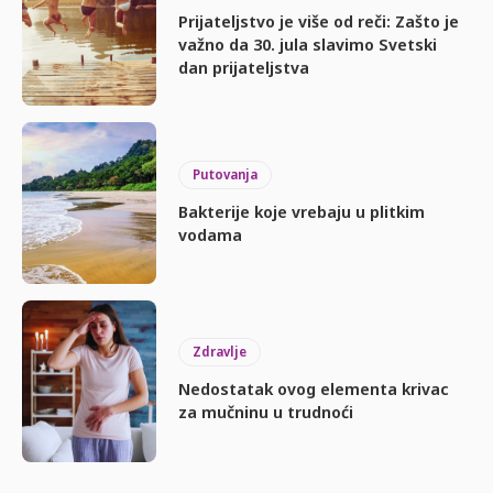
Prijateljstvo je više od reči: Zašto je
važno da 30. jula slavimo Svetski
dan prijateljstva
Putovanja
Bakterije koje vrebaju u plitkim
vodama
Zdravlje
Nedostatak ovog elementa krivac
za mučninu u trudnoći