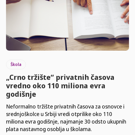
Škola
„Crno tržište“ privatnih časova
vredno oko 110 miliona evra
godišnje
Neformalno tržište privatnih časova za osnovce i
srednjoškolce u Srbiji vredi otprilike oko 110
miliona evra godišnje, najmanje 30 odsto ukupnih
plata nastavnog osoblja u školama.