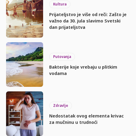
Kultura
Prijateljstvo je više od reči: Zašto je
važno da 30. jula slavimo Svetski
dan prijateljstva
Putovanja
Bakterije koje vrebaju u plitkim
vodama
Zdravlje
Nedostatak ovog elementa krivac
za mučninu u trudnoći