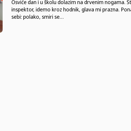
Osviće dan i u školu dolazim na drvenim nogama. St
inspektor, idemo kroz hodnik, glava mi prazna. Pon
sebi: polako, smiri se…