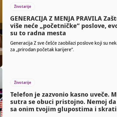
Životarije
GENERACIJA Z MENJA PRAVILA Zašt
više neće „početničke“ poslove, ev
su to radna mesta
Generacija Z sve češće zaobilazi poslove koji su nek
za „prirodan početak karijere“.
Životarije
Telefon je zazvonio kasno uveče. 
sutra se obuci pristojno. Nemoj da
sa onim tvojim glupostima i skrati 