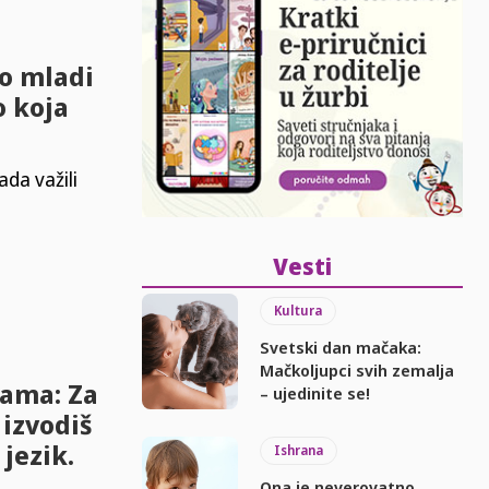
o mladi
o koja
ada važili
Vesti
Kultura
Svetski dan mačaka:
Mačkoljupci svih zemalja
Mama: Za
– ujedinite se!
 izvodiš
jezik.
Ishrana
Ona je neverovatno