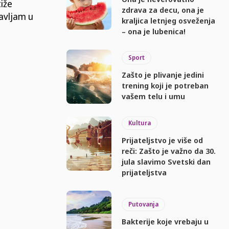
iže
zdrava za decu, ona je
avljam u
kraljica letnjeg osveženja
– ona je lubenica!
Sport
Zašto je plivanje jedini
trening koji je potreban
vašem telu i umu
Kultura
Prijateljstvo je više od
reči: Zašto je važno da 30.
jula slavimo Svetski dan
prijateljstva
Putovanja
Bakterije koje vrebaju u