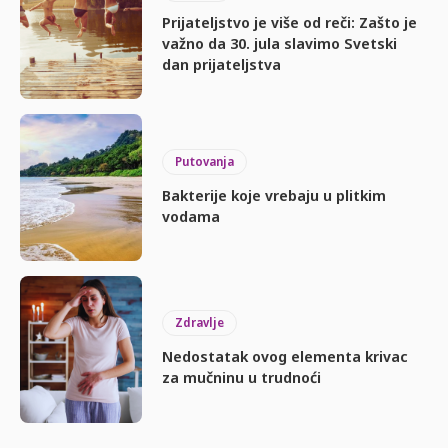
Prijateljstvo je više od reči: Zašto je
važno da 30. jula slavimo Svetski
dan prijateljstva
Putovanja
Bakterije koje vrebaju u plitkim
vodama
Zdravlje
Nedostatak ovog elementa krivac
za mučninu u trudnoći