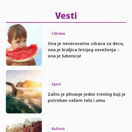
Vesti
Ishrana
Ona je neverovatno zdrava za decu,
ona je kraljica letnjeg osveženja –
ona je lubenica!
Sport
Zašto je plivanje jedini trening koji je
potreban vašem telu i umu
Kultura