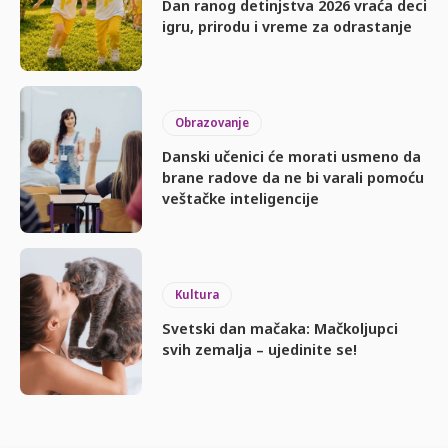
Dan ranog detinjstva 2026 vraća deci
igru, prirodu i vreme za odrastanje
Obrazovanje
Danski učenici će morati usmeno da
brane radove da ne bi varali pomoću
veštačke inteligencije
Kultura
Svetski dan mačaka: Mačkoljupci
svih zemalja – ujedinite se!