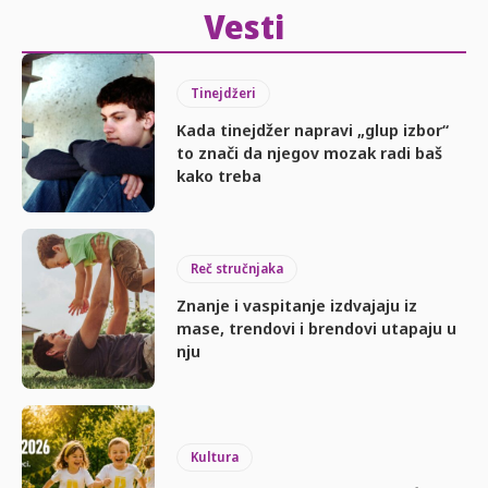
Vesti
Tinejdžeri
Kada tinejdžer napravi „glup izbor“
to znači da njegov mozak radi baš
kako treba
Reč stručnjaka
Znanje i vaspitanje izdvajaju iz
mase, trendovi i brendovi utapaju u
nju
Kultura