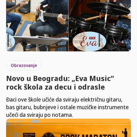
Obrazovanje
Novo u Beogradu: „Eva Music“
rock škola za decu i odrasle
Đaci ove škole učiće da sviraju električnu gitaru,
bas gitaru, bubnjeve i ostale muzičke instrumente
učeći da sviraju po notama.