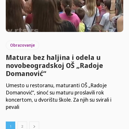
Obrazovanje
Matura bez haljina i odela u
novobeogradskoj OŠ „Radoje
Domanović“
Umesto u restoranu, maturanti OŠ „Radoje
Domanović“, sinoć su maturu proslavili rok
koncertom, u dvorištu škole. Za njih su svirali i
pevali
1
2