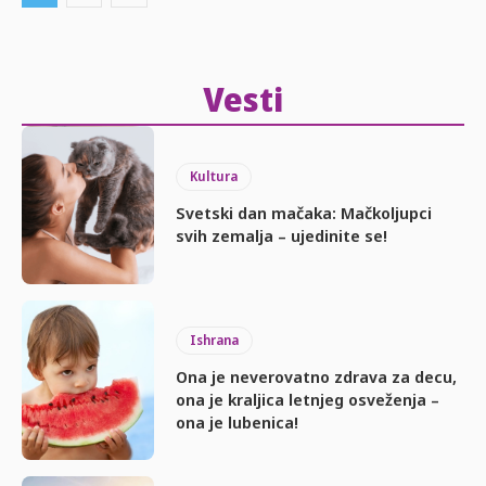
Vesti
Kultura
Svetski dan mačaka: Mačkoljupci
svih zemalja – ujedinite se!
Ishrana
Ona je neverovatno zdrava za decu,
ona je kraljica letnjeg osveženja –
ona je lubenica!