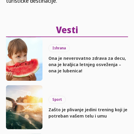
turističke destinacije.
Vesti
Ishrana
Ona je neverovatno zdrava za decu,
ona je kraljica letnjeg osveženja –
ona je lubenica!
Sport
Zašto je plivanje jedini trening koji je
potreban vašem telu i umu