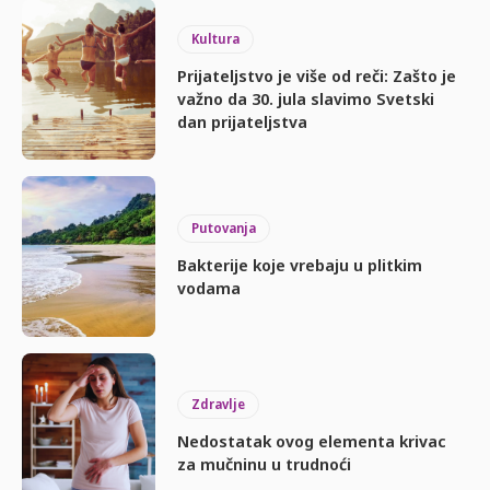
Kultura
Prijateljstvo je više od reči: Zašto je
važno da 30. jula slavimo Svetski
dan prijateljstva
Putovanja
Bakterije koje vrebaju u plitkim
vodama
Zdravlje
Nedostatak ovog elementa krivac
za mučninu u trudnoći