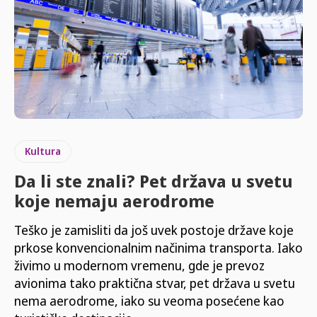
Kultura
Da li ste znali? Pet država u svetu
koje nemaju aerodrome
Teško je zamisliti da još uvek postoje države koje
prkose konvencionalnim načinima transporta. Iako
živimo u modernom vremenu, gde je prevoz
avionima tako praktična stvar, pet država u svetu
nema aerodrome, iako su veoma posećene kao