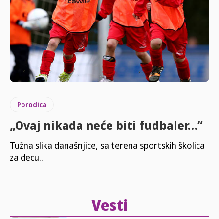
Porodica
„Ovaj nikada neće biti fudbaler…“
Tužna slika današnjice, sa terena sportskih školica
za decu...
Vesti