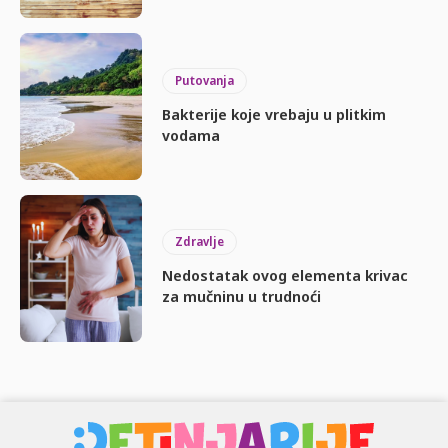
Putovanja
Bakterije koje vrebaju u plitkim
vodama
Zdravlje
Nedostatak ovog elementa krivac
za mučninu u trudnoći