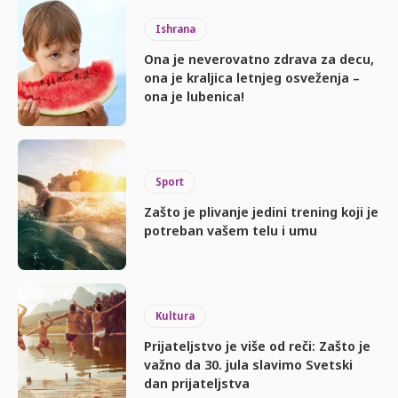
Ishrana
Ona je neverovatno zdrava za decu,
ona je kraljica letnjeg osveženja –
ona je lubenica!
Sport
Zašto je plivanje jedini trening koji je
potreban vašem telu i umu
Kultura
Prijateljstvo je više od reči: Zašto je
važno da 30. jula slavimo Svetski
dan prijateljstva