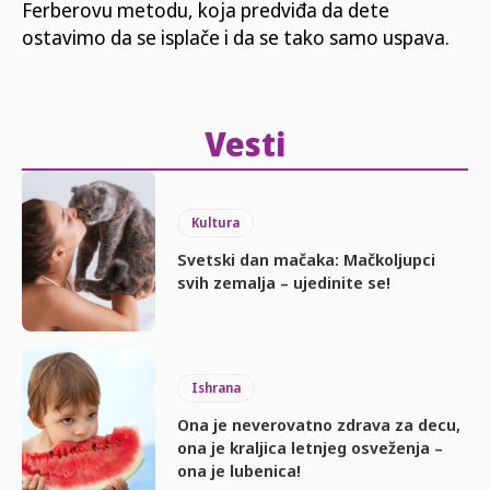
Ferberovu metodu, koja predviđa da dete
ostavimo da se isplače i da se tako samo uspava.
Vesti
Kultura
Svetski dan mačaka: Mačkoljupci
svih zemalja – ujedinite se!
Ishrana
Ona je neverovatno zdrava za decu,
ona je kraljica letnjeg osveženja –
ona je lubenica!