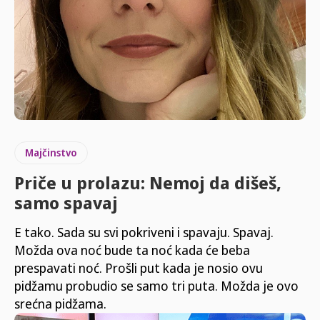
Majčinstvo
Priče u prolazu: Nemoj da dišeš,
samo spavaj
E tako. Sada su svi pokriveni i spavaju. Spavaj.
Možda ova noć bude ta noć kada će beba
prespavati noć. Prošli put kada je nosio ovu
pidžamu probudio se samo tri puta. Možda je ovo
srećna pidžama.