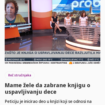
Reč stručnjaka
Mame žele da zabrane knjigu o
uspavljivanju dece
Peticiju je inicirao deo u knjizi koji se odnosi na