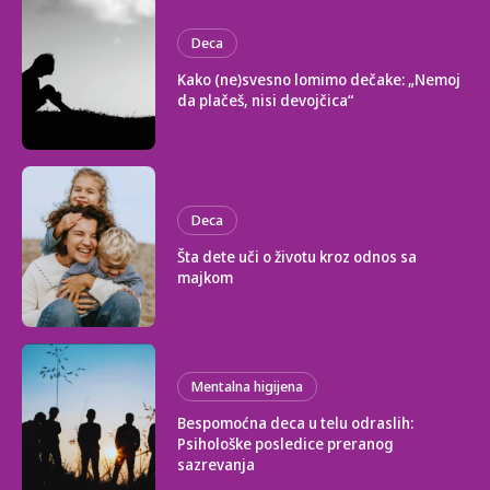
Deca
Kako (ne)svesno lomimo dečake: „Nemoj
da plačeš, nisi devojčica“
Deca
Šta dete uči o životu kroz odnos sa
majkom
Mentalna higijena
Bespomoćna deca u telu odraslih:
Psihološke posledice preranog
sazrevanja