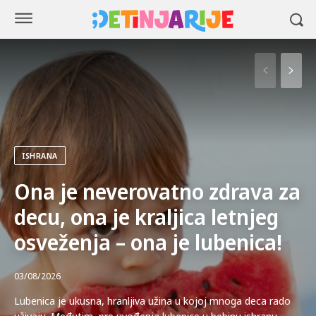
ISHRANA
Ona je neverovatno zdrava za
decu, ona je kraljica letnjeg
osveženja – ona je lubenica!
03/08/2026
Lubenica je ukusna, hranljiva užina u kojoj mnoga deca rado