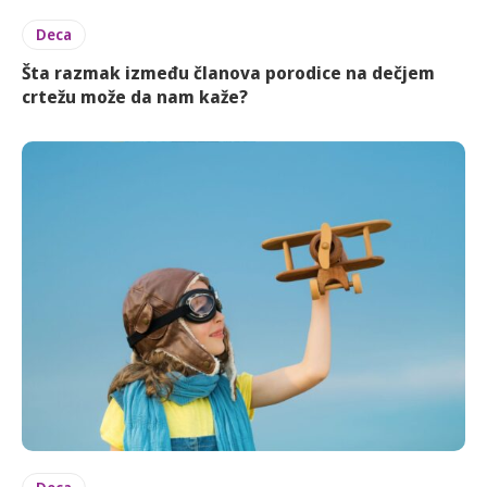
Deca
Šta razmak između članova porodice na dečjem
crtežu može da nam kaže?