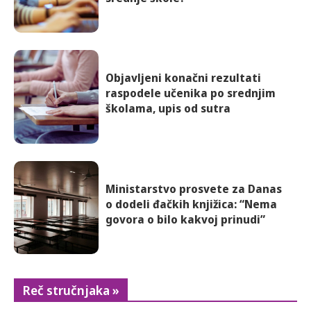
Objavljeni konačni rezultati
raspodele učenika po srednjim
školama, upis od sutra
Ministarstvo prosvete za Danas
o dodeli đačkih knjižica: “Nema
govora o bilo kakvoj prinudi”
Reč stručnjaka »