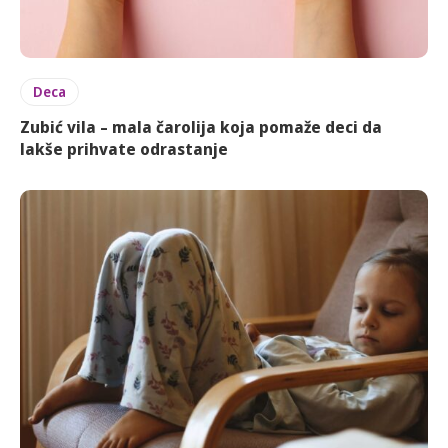
Deca
Zubić vila – mala čarolija koja pomaže deci da
lakše prihvate odrastanje