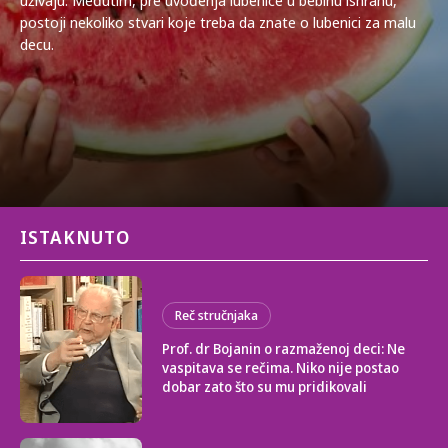
uživaju. Međutim, pre uvođenja lubenice u bebinu ishranu,
postoji nekoliko stvari koje treba da znate o lubenici za malu
decu.
ISTAKNUTO
Reč stručnjaka
Prof. dr Bojanin o razmaženoj deci: Ne
vaspitava se rečima. Niko nije postao
dobar zato što su mu pridikovali