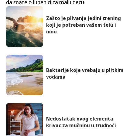
da znate o lubenici za malu decu.
Zašto je plivanje jedini trening
koji je potreban vašem telu i
umu
Bakterije koje vrebaju u plitkim
vodama
Nedostatak ovog elementa
krivac za mučninu u trudnoći