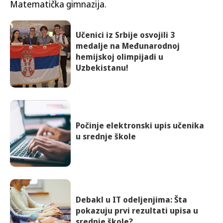
Matematička gimnazija.
Učenici iz Srbije osvojili 3
medalje na Međunarodnoj
hemijskoj olimpijadi u
Uzbekistanu!
Počinje elektronski upis učenika
u srednje škole
Debakl u IT odeljenjima: Šta
pokazuju prvi rezultati upisa u
srednje škole?