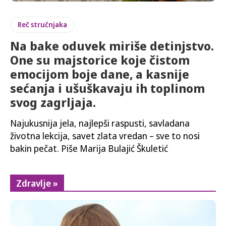
Reč stručnjaka
Na bake oduvek miriše detinjstvo.
One su majstorice koje čistom
emocijom boje dane, a kasnije
sećanja i ušuškavaju ih toplinom
svog zagrljaja.
Najukusnija jela, najlepši raspusti, savladana
životna lekcija, savet zlata vredan – sve to nosi
bakin pečat. Piše Marija Bulajić Škuletić
Zdravlje »