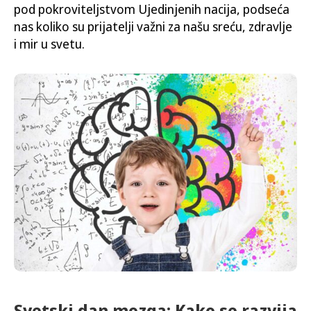
pod pokroviteljstvom Ujedinjenih nacija, podseća
nas koliko su prijatelji važni za našu sreću, zdravlje
i mir u svetu.
Svetski dan mozga: Kako se razvija