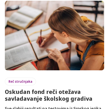
Reč stručnjaka
Oskudan fond reči otežava
savladavanje školskog gradiva
Sve slabiji rezultati na testovima iz Srpskog jezika