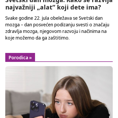
najvažniji „alat” koji dete ima?
Svake godine 22. jula obeležava se Svetski dan
mozga – dan posvećen podizanju svesti o značaju
zdravlja mozga, njegovom razvoju i načinima na
koje možemo da ga zaštitimo.
Porodica »