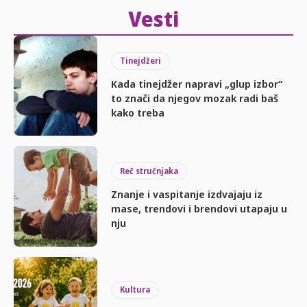
Vesti
Tinejdžeri
Kada tinejdžer napravi „glup izbor“
to znači da njegov mozak radi baš
kako treba
Reč stručnjaka
Znanje i vaspitanje izdvajaju iz
mase, trendovi i brendovi utapaju u
nju
Kultura