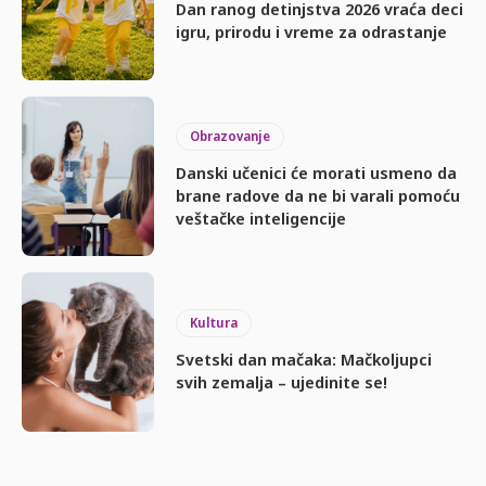
Dan ranog detinjstva 2026 vraća deci
igru, prirodu i vreme za odrastanje
Obrazovanje
Danski učenici će morati usmeno da
brane radove da ne bi varali pomoću
veštačke inteligencije
Kultura
Svetski dan mačaka: Mačkoljupci
svih zemalja – ujedinite se!