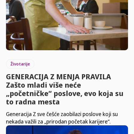
Životarije
GENERACIJA Z MENJA PRAVILA
Zašto mladi više neće
„početničke“ poslove, evo koja su
to radna mesta
Generacija Z sve češće zaobilazi poslove koji su
nekada važili za „prirodan početak karijere“.