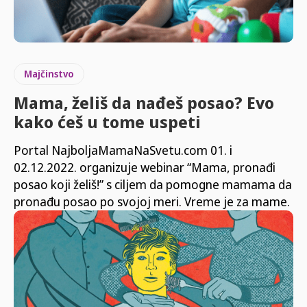
Majčinstvo
Mama, želiš da nađeš posao? Evo
kako ćeš u tome uspeti
Portal NajboljaMamaNaSvetu.com 01. i
02.12.2022. organizuje webinar “Mama, pronađi
posao koji želiš!” s ciljem da pomogne mamama da
pronađu posao po svojoj meri. Vreme je za mame.