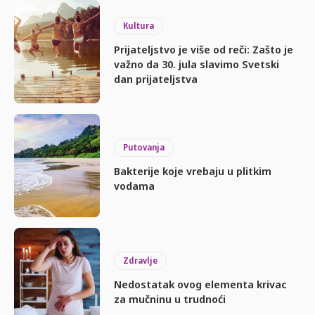
Kultura
Prijateljstvo je više od reči: Zašto je
važno da 30. jula slavimo Svetski
dan prijateljstva
Putovanja
Bakterije koje vrebaju u plitkim
vodama
Zdravlje
Nedostatak ovog elementa krivac
za mučninu u trudnoći