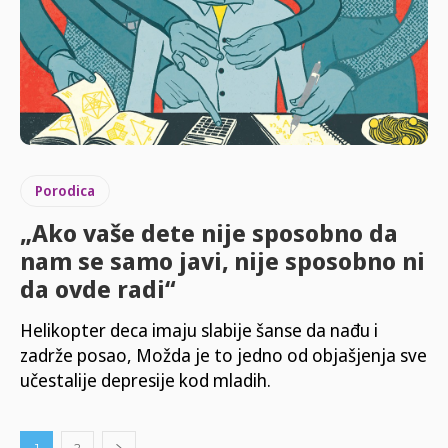
Porodica
„Ako vaše dete nije sposobno da
nam se samo javi, nije sposobno ni
da ovde radi“
Helikopter deca imaju slabije šanse da nađu i
zadrže posao, Možda je to jedno od objašjenja sve
učestalije depresije kod mladih.
1
2