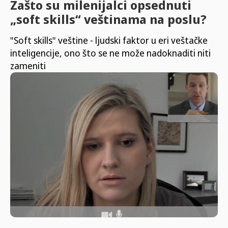
Zašto su milenijalci opsednuti
„soft skills“ veštinama na poslu?
"Soft skills" veštine - ljudski faktor u eri veštačke
inteligencije, ono što se ne može nadoknaditi niti
zameniti