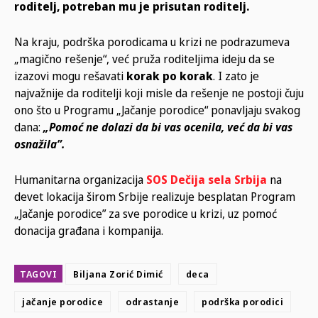
roditelj, potreban mu je prisutan roditelj.
Na kraju, podrška porodicama u krizi ne podrazumeva
„magično rešenje“, već pruža roditeljima ideju da se
izazovi mogu rešavati
korak po korak
. I zato je
najvažnije da roditelji koji misle da rešenje ne postoji čuju
ono što u Programu „Jačanje porodice“ ponavljaju svakog
dana:
„Pomoć ne dolazi da bi vas ocenila, već da bi vas
osnažila”.
Humanitarna organizacija
SOS Dečija sela Srbija
na
devet lokacija širom Srbije realizuje besplatan Program
„Jačanje porodice” za sve porodice u krizi, uz pomoć
donacija građana i kompanija.
TAGOVI
Biljana Zorić Dimić
deca
jačanje porodice
odrastanje
podrška porodici