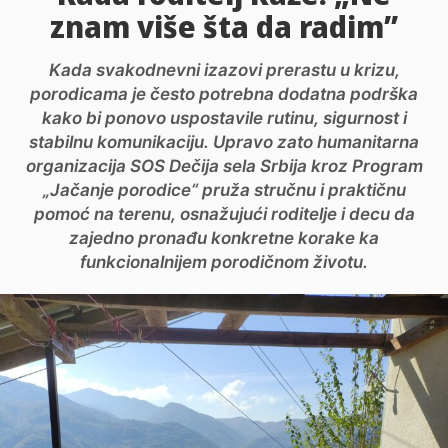
znam više šta da radim”
Kada svakodnevni izazovi prerastu u krizu,
porodicama je često potrebna dodatna podrška
kako bi ponovo uspostavile rutinu, sigurnost i
stabilnu komunikaciju. Upravo zato humanitarna
organizacija SOS Dečija sela Srbija kroz Program
„Jačanje porodice“ pruža stručnu i praktičnu
pomoć na terenu, osnažujući roditelje i decu da
zajedno pronađu konkretne korake ka
funkcionalnijem porodičnom životu.