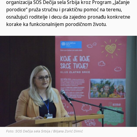
organizacija SOS Dečija sela Srbija kroz Program „Jačanje
porodice“ pruža stručnu i praktičnu pomoć na terenu,
osnažujući roditelje i decu da zajedno pronađu konkretne
korake ka funkcionalnijem porodičnom životu.
Foto: SOS Dečija sela Srbija / Biljana Zorić Dimić