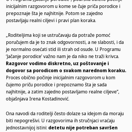
inicijalnim razgovorom u kome se čuje priča porodice i
prepoznaje šta je najhitnije. Potom se zajedno
postavljaju realni ciljevi i pravi plan koraka.
„Roditeljima koji se ustručavaju da potraže pomoć
poručujem da je to znak odgovornosti, a ne slabosti, i da
je normalno osećati stid ili strah od osude. U Programu
‘Jačanje porodice’ važno nam je da niko ne traži krivca.
Razgovor vodimo diskretno, uz poštovanje i
dogovor sa porodicom o svakom narednom koraku.
Proces obično počinje inicijalnim razgovorom u kom
čujemo priču porodice i prepoznamo šta je sada
najhitnije, a zatim zajedno postavljamo realne ciljeve”,
objašnjava Irena Kostadinović.
Ona navodi da roditelji često dolaze sa idejom da moraju
biti nepogrešivi. U razgovorima ih stručnjaci vraćaju
jednostavnijoj istini:
detetu nije potreban savršen