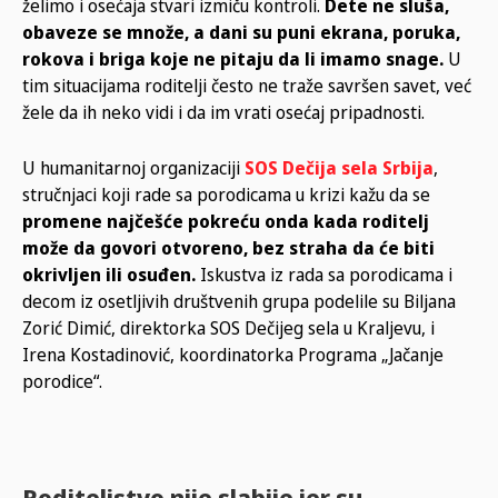
želimo i osećaja stvari izmiču kontroli.
Dete ne sluša,
obaveze se množe, a dani su puni ekrana, poruka,
rokova i briga koje ne pitaju da li imamo snage.
U
tim situacijama roditelji često ne traže savršen savet, već
žele da ih neko vidi i da im vrati osećaj pripadnosti.
U humanitarnoj organizaciji
SOS Dečija sela Srbija
,
stručnjaci koji rade sa porodicama u krizi kažu da se
promene najčešće pokreću onda kada roditelj
može da govori otvoreno, bez straha da će biti
okrivljen ili osuđen.
Iskustva iz rada sa porodicama i
decom iz osetljivih društvenih grupa podelile su Biljana
Zorić Dimić, direktorka SOS Dečijeg sela u Kraljevu, i
Irena Kostadinović, koordinatorka Programa „Jačanje
porodice“.
Roditeljstvo nije slabije jer su