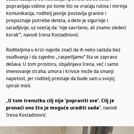
popravljaju vidimo po tome što se vraćaju rutina i mirnija
komunikacija, roditelj jasnije postavlja granice i
prepoznaje potrebe deteta, a dete je sigurnije i
saradljivije, uz osećaj da: ‘nije savršeno, ali znamo sledeći
korak’”, navodi Irena Kostadinović.
Roditeljima u krizi najviše znači da ih neko sasluša bez
osuđivanja i da zajedno „raspetljamo” šta se zapravo
dešava. U tom prostoru, objašnjava Irena, već i samo
imenovanje straha, umora i krivice može da smanji
napetost, jer roditelj prestaje da bude sam u svojoj
spirali misli.
„
U tom trenutku cilj nije ‘popraviti sve’. Cilj je
pronaći ono što je moguće uraditi sada
”, navodi
Irena Kostadinović.