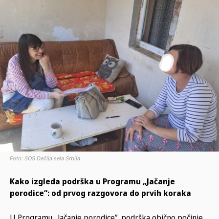
Foto: SOS Dečija sela Srbija
Kako izgleda podrška u Programu „Jačanje
porodice“: od prvog razgovora do prvih koraka
U Programu „Jačanje porodice”, podrška obično počinje