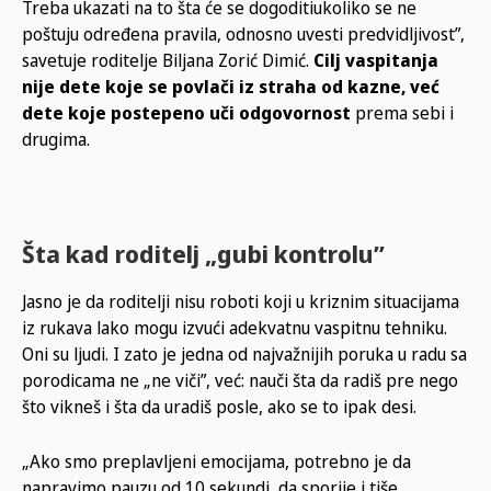
Treba ukazati na to šta će se dogoditiukoliko se ne
poštuju određena pravila, odnosno uvesti predvidljivost”,
savetuje roditelje Biljana Zorić Dimić.
Cilj vaspitanja
nije dete koje se povlači iz straha od kazne, već
dete koje postepeno uči odgovornost
prema sebi i
drugima.
Šta kad roditelj „gubi kontrolu”
Jasno je da roditelji nisu roboti koji u kriznim situacijama
iz rukava lako mogu izvući adekvatnu vaspitnu tehniku.
Oni su ljudi. I zato je jedna od najvažnijih poruka u radu sa
porodicama ne „ne viči”, već: nauči šta da radiš pre nego
što vikneš i šta da uradiš posle, ako se to ipak desi.
„Ako smo preplavljeni emocijama, potrebno je da
napravimo pauzu od 10 sekundi, da sporije i tiše