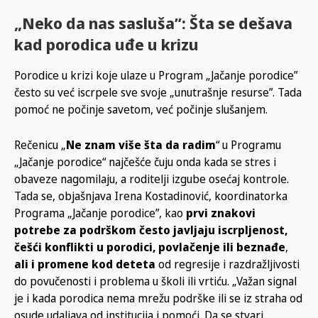
„Neko da nas sasluša”: Šta se dešava
kad porodica uđe u krizu
Porodice u krizi koje ulaze u Program „Jačanje porodice”
često su već iscrpele sve svoje „unutrašnje resurse”. Tada
pomoć ne počinje savetom, već počinje slušanjem.
Rečenicu „
Ne znam više šta da radim
“ u Programu
„Jačanje porodice“ najčešće čuju onda kada se stres i
obaveze nagomilaju, a roditelji izgube osećaj kontrole.
Tada se, objašnjava Irena Kostadinović, koordinatorka
Programa „Jačanje porodice”, kao
prvi znakovi
potrebe za podrškom često javljaju iscrpljenost,
češći konflikti u porodici, povlačenje ili beznađe
,
ali i promene kod deteta
od regresije i razdražljivosti
do povučenosti i problema u školi ili vrtiću. „Važan signal
je i kada porodica nema mrežu podrške ili se iz straha od
osude udaljava od institucija i pomoći. Da se stvari