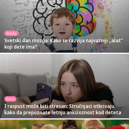
Nauka
Svetski dan mozga: Kako se razvija najvažniji „alat”
koji dete ima?
Deca
I raspust može biti stresan: Stručnjaci otkrivaju
kako da prepoznate letnju anksioznost kod deteta