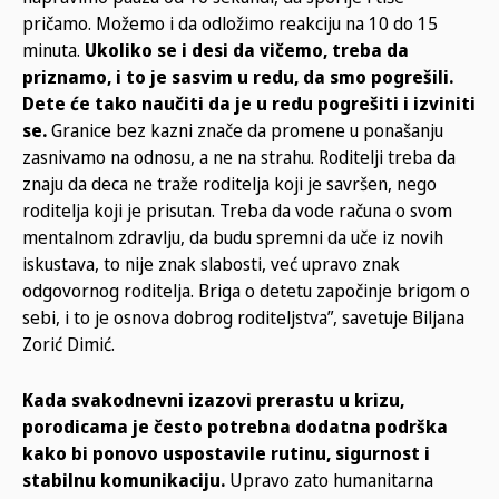
pričamo. Možemo i da odložimo reakciju na 10 do 15
minuta.
Ukoliko se i desi da vičemo, treba da
priznamo, i to je sasvim u redu, da smo pogrešili.
Dete će tako naučiti da je u redu pogrešiti i izviniti
se.
Granice bez kazni znače da promene u ponašanju
zasnivamo na odnosu, a ne na strahu. Roditelji treba da
znaju da deca ne traže roditelja koji je savršen, nego
roditelja koji je prisutan. Treba da vode računa o svom
mentalnom zdravlju, da budu spremni da uče iz novih
iskustava, to nije znak slabosti, već upravo znak
odgovornog roditelja. Briga o detetu započinje brigom o
sebi, i to je osnova dobrog roditeljstva”, savetuje Biljana
Zorić Dimić.
Kada svakodnevni izazovi prerastu u krizu,
porodicama je često potrebna dodatna podrška
kako bi ponovo uspostavile rutinu, sigurnost i
stabilnu komunikaciju.
Upravo zato humanitarna