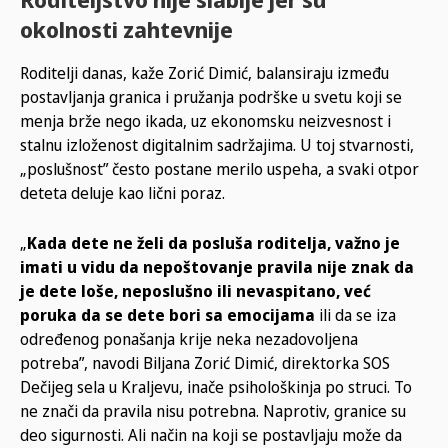
okolnosti zahtevnije
Roditelji danas, kaže Zorić Dimić, balansiraju između
postavljanja granica i pružanja podrške u svetu koji se
menja brže nego ikada, uz ekonomsku neizvesnost i
stalnu izloženost digitalnim sadržajima. U toj stvarnosti,
„poslušnost” često postane merilo uspeha, a svaki otpor
deteta deluje kao lični poraz.
„
Kada dete ne želi da posluša roditelja, važno je
imati u vidu da nepoštovanje pravila nije znak da
je dete loše, neposlušno ili nevaspitano, već
poruka da se dete bori sa emocijama
ili da se iza
određenog ponašanja krije neka nezadovoljena
potreba”, navodi Biljana Zorić Dimić, direktorka SOS
Dečijeg sela u Kraljevu, inače psihološkinja po struci. To
ne znači da pravila nisu potrebna. Naprotiv, granice su
deo sigurnosti. Ali način na koji se postavljaju može da