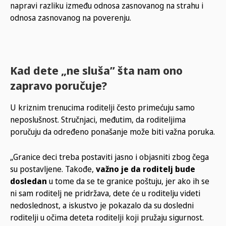
napravi razliku između odnosa zasnovanog na strahu i
odnosa zasnovanog na poverenju.
Kad dete „ne sluša” šta nam ono
zapravo poručuje?
U kriznim trenucima roditelji često primećuju samo
neposlušnost. Stručnjaci, međutim, da roditeljima
poručuju da određeno ponašanje može biti važna poruka.
„Granice deci treba postaviti jasno i objasniti zbog čega
su postavljene. Takođe,
važno je da roditelj bude
dosledan
u tome da se te granice poštuju, jer ako ih se
ni sam roditelj ne pridržava, dete će u roditelju videti
nedoslednost, a iskustvo je pokazalo da su dosledni
roditelji u očima deteta roditelji koji pružaju sigurnost.