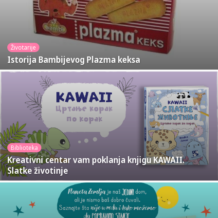
Životarije
Istorija Bambijevog Plazma keksa
Biblioteka
Kreativni centar vam poklanja knjigu KAWAII.
Slatke životinje