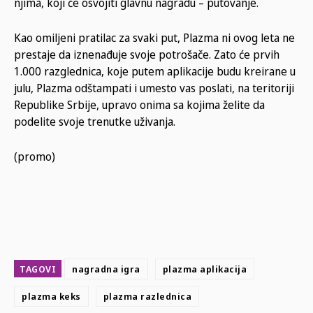
njima, koji će osvojiti glavnu nagradu – putovanje.
Kao omiljeni pratilac za svaki put, Plazma ni ovog leta ne
prestaje da iznenađuje svoje potrošače. Zato će prvih
1.000 razglednica, koje putem aplikacije budu kreirane u
julu, Plazma odštampati i umesto vas poslati, na teritoriji
Republike Srbije, upravo onima sa kojima želite da
podelite svoje trenutke uživanja.
(promo)
TAGOVI
nagradna igra
plazma aplikacija
plazma keks
plazma razlednica