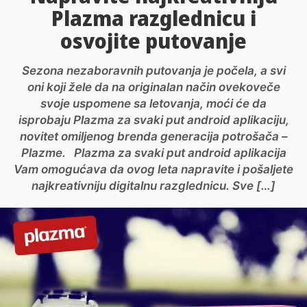
Plazma razglednicu i
osvojite putovanje
Sezona nezaboravnih putovanja je počela, a svi
oni koji žele da na originalan način ovekoveče
svoje uspomene sa letovanja, moći će da
isprobaju Plazma za svaki put android aplikaciju,
novitet omiljenog brenda generacija potrošača –
Plazme. Plazma za svaki put android aplikacija
Vam omogućava da ovog leta napravite i pošaljete
najkreativniju digitalnu razglednicu. Sve […]