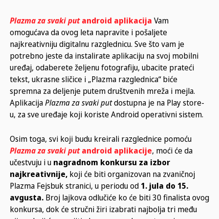
Plazma za svaki put
android aplikacija
Vam
omogućava da ovog leta napravite i pošaljete
najkreativniju digitalnu razglednicu. Sve što vam je
potrebno jeste da instalirate aplikaciju na svoj mobilni
uređaj, odaberete željenu fotografiju, ubacite prateći
tekst, ukrasne sličice i „Plazma razglednica“ biće
spremna za deljenje putem društvenih mreža i mejla.
Aplikacija
Plazma za svaki put
dostupna je na Play store-
u, za sve uređaje koji koriste Android operativni sistem.
Osim toga, svi koji budu kreirali razglednice pomoću
Plazma za svaki put
android aplikacije
, moći će da
učestvuju i u
nagradnom konkursu za izbor
najkreativnije,
koji će biti organizovan na zvaničnoj
Plazma Fejsbuk stranici, u periodu od
1. jula do 15.
avgusta.
Broj lajkova odlučiće ko će biti 30 finalista ovog
konkursa, dok će stručni žiri izabrati najbolja tri među