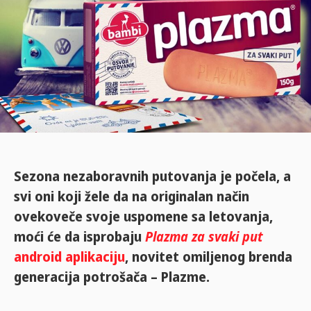
Sezona nezaboravnih putovanja je počela, a
svi oni koji žele da na originalan način
ovekoveče svoje uspomene sa letovanja,
moći će da isprobaju
Plazma za svaki put
android aplikaciju
, novitet omiljenog brenda
generacija potrošača – Plazme.