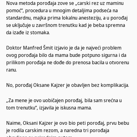
Nova metoda porođaja zove se „carski rez uz maminu
pomoć“, procedura u mnogim detaljima podseća na
standardnu, majka prima lokalnu anesteziju, a u porođaj
se uključuje u završnom trenutku kad je beba spremna
da izađe iz stomaka.
Doktor Manfred Šmit izjavio je da je najveći problem
ovog porođaja bilo da mama bude potpuno sigurna i da
prilikom porođaja ne dođe do prenosa bacila u otvorenu
ranu.
No, porođaj Oksane Kajzer je obavljen bez komplikacija.
„Za mene je ovo uobičajen porođaj, bila sam srećna u
tom trenutku“, izjavila je iskusna mama.
Naime, Oksani Kajzer je ovo bio peti porođaj, prvu bebu
je rodila carskim rezom, a naredna tri porođaja