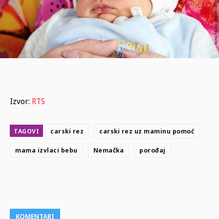
Izvor:
RTS
TAGOVI
carski rez
carski rez uz maminu pomoć
mama izvlaci bebu
Nemačka
porođaj
KOMENTARI