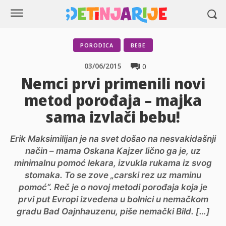
PORODICA
BEBE
03/06/2015
0
Nemci prvi primenili novi
metod porođaja – majka
sama izvlači bebu!
Erik Maksimilijan je na svet došao na nesvakidašnji
način – mama Oskana Kajzer lično ga je, uz
minimalnu pomoć lekara, izvukla rukama iz svog
stomaka. To se zove „carski rez uz maminu
pomoć“. Reč je o novoj metodi porođaja koja je
prvi put Evropi izvedena u bolnici u nemačkom
gradu Bad Oajnhauzenu, piše nemački Bild. […]