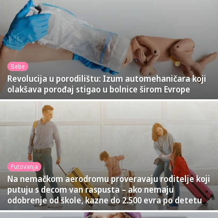
Bebe
Revolucija u porodilištu: Izum automehaničara koji
olakšava porođaj stigao u bolnice širom Evrope
Putovanja
Na nemačkom aerodromu proveravaju roditelje koji
putuju s decom van raspusta – ako nemaju
odobrenje od škole, kazne do 2.500 evra po detetu