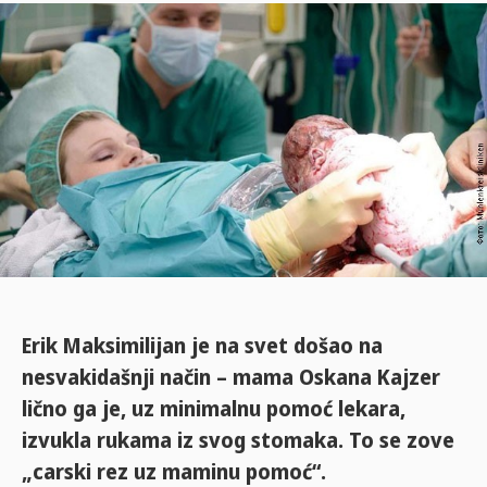
Erik Maksimilijan je na svet došao na
nesvakidašnji način – mama Oskana Kajzer
lično ga je, uz minimalnu pomoć lekara,
izvukla rukama iz svog stomaka. To se zove
„carski rez uz maminu pomoć“.