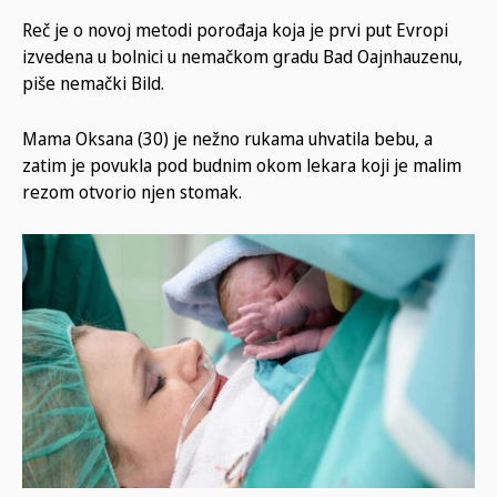
Reč je o novoj metodi porođaja koja je prvi put Evropi
izvedena u bolnici u nemačkom gradu Bad Oajnhauzenu,
piše nemački Bild.
Mama Oksana (30) je nežno rukama uhvatila bebu, a
zatim je povukla pod budnim okom lekara koji je malim
rezom otvorio njen stomak.