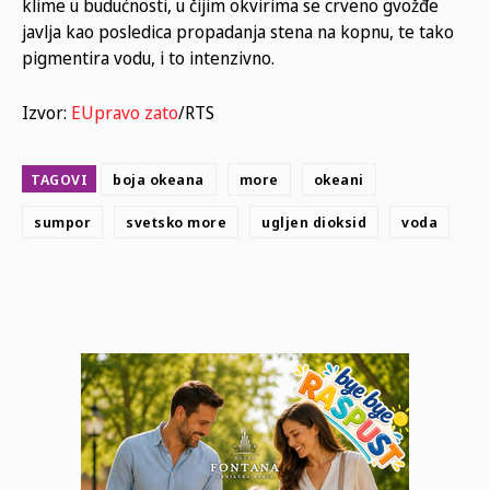
klime u budućnosti, u čijim okvirima se crveno gvožđe
javlja kao posledica propadanja stena na kopnu, te tako
pigmentira vodu, i to intenzivno.
Izvor:
EUpravo zato
/RTS
TAGOVI
boja okeana
more
okeani
sumpor
svetsko more
ugljen dioksid
voda