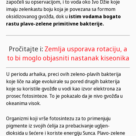
započeli su opservacijom, i to voda oko Ivo Džie koje
imaju zelenkastu boju koja je povezana sa formom
oksidizovanog gvožđa, dok u
istim vodama bogato
rastu plavo-zelene primitivne bakterije.
Pročitajte i:
Zemlja usporava rotaciju, a
to bi moglo objasniti nastanak kiseonika
U periodu arhaika, preci ovih zeleno-plavih bakterija
koje liče na alge evoluirale su pored drugih bakterija
koje su koristile gvožđe u vodi kao izvor elektrona za
prosec fotosinteze. To je pokazalo da je nivo gvožđa u
okeanima visok.
Organizmi koji vrše fotosintezu za to primenjuju
pigmente iz svojih ćelija za prebacivanje ugljen-
dioksida u šećere i koriste energiju Sunca. Plavo-zelene