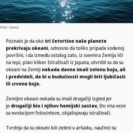
Foto: Canva
Poznato je da oko
tri četvrtine naše planete
prekrivaju okeani
, odnosno da toliko pripada vodenoj
površini, i da između ostalog zato, iz svemira Zemlja liči
na lepi, plavi kliker. Istraživači iz Japana, utvrdili su da su
okeani na Zemlji
nekada davno imali zelenu boju, ali
i predvideli, da bi u budućnosti mogli biti ljubičasti
ili crvene boje.
Zemljini okeani nekada su imali drugačiji izgled jer
je
drugačiji bio i njihov hemijski sastav,
što ima veze
sa evolucijom fotosinteze, objašnjavaju istraživači.
Tvrdnju da su okeani bili zeleni u arhaiku, naučnici su