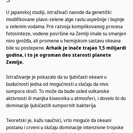
U japanskoj studiji, istraživači navode da genetički
modifikovane plavo-zelene alge rastu uspešnije i bujnije
u zelenim vodama. Pre razvoja komplikovanog procesa
fotosinteze, vodene površine na Zemlji imale su smanjen
nivo gvožđa, ali promene u hemijskom sastavu okeana
bile su postepene.
Arhaik je inače trajao 1,5 milijardi
godina, i to je ogroman deo starosti planete
Zemlje.
Istraživanje je pokazalo da su ljubičasti okeani u
budućnosti jedna od mogućnosti u slučaju da nivo
sumpora skoči. To može da bude usled vulkanske
aktivnosti ili manjka kiseonika u atmosferi, i dovelo bi do
dominacije ljubičastih sumpornih bakterija.
Teoretski je, kažu naučnici, vrlo moguće da okeani
postanu i crveni u slučaju dominacije intenzivne tropske