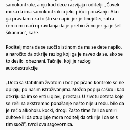
samokontrole, a nju kod dece razvijaju roditelji. „Čovek
mora da ima samokontrolu u jelu, piću i ponašanju. Ako
ga pravdamo za to što se napio jer je tinejdžer, sutra
ćemo mu naći opravdanja da je prebio ženu jer ga je šef
šikanirao”, kaže.
Roditelj mora da se suoči s istinom da mu se dete napilo,
a naročito da otkrije razlog koji ga je naveo da se, ako se
to desilo, obeznani. Tačnije, koji je razlog
autodestrukcije.
„Deca sa stabilnim životom i bez pojačane kontrole se ne
opijaju, po našim istraživanjima. Možda popiju čašicu i kad
otkriju da im se vrti u glavi, prestaju. U životu deteta koje
se reši na ekstremno ponašanje nešto nije u redu, bilo da
je reč o alkoholu, kocki, drogi. Zašto time želi da umiri
duhove ili da otupljuje mora roditelj da otkrije i da se s
tim suoči”, tvrdi ova sagovornica.