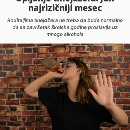
najrizičniji mesec
Roditeljima tinejdžera ne treba da bude normalno
da se završetak školske godine proslavlja uz
mnogo alkohola