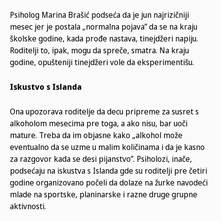
Psiholog Marina Brašić podseća da je jun najrizičniji
mesec jer je postala „normalna pojava” da se na kraju
školske godine, kada prođe nastava, tinejdžeri napiju.
Roditelji to, ipak, mogu da spreče, smatra. Na kraju
godine, opušteniji tinejdžeri vole da eksperimentišu.
Iskustvo s Islanda
Ona upozorava roditelje da decu pripreme za susret s
alkoholom mesecima pre toga, a ako nisu, bar uoči
mature. Treba da im objasne kako „alkohol može
eventualno da se uzme u malim količinama i da je kasno
za razgovor kada se desi pijanstvo”. Psiholozi, inače,
podsećaju na iskustva s Islanda gde su roditelji pre četiri
godine organizovano počeli da dolaze na žurke navodeći
mlade na sportske, planinarske i razne druge grupne
aktivnosti.