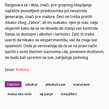
Razgovara se i dela, znači, pre grupnog okupljanja
najčešće povodljivih predstavnika još nesazrele
generacije, znači pre mature. Deci ne treba pretiti
nikako zbog „čašice”, ali im svakako, njen je stav, valja
objasniti kako da se ne dovedu do stanja van kontrole.
Danas su dostupni i alkohol i narkotici. Zato ih treba
uveriti da nikako ne eksperimentišu, već da znaju sve
opasnosti. Onda je verovatnije da će se na pravi način
suočiti s ovim štetnim izazovima i da, poneseni društvom,
ne budu baš spremni na sve, zaključuje psiholog.
Izvor:
Politika
TAGOVI
alkohol
alkoholizam
maturanti
matursko veče
opijanje
tinejdžeri