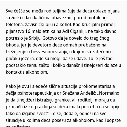
Sve češće se među roditeljima čuje da deca dolaze pijana
sa žurki i da u kafićima obavezno, pored mobilnog
telefona, zavisnički piju i alkohol. Kao krucijalni primer,
pijanstvo 16 maloletnika na Adi Ciganliji, ne tako davno,
potreslo je Srbiju. Gotovo da je dovelo do tragičnog
ishoda, jer je devetoro dece odmah prebačeno na
trežnjenje u besvesnom stanju, u kojem su zatečeni u
plićaku jezera, gde su mogli da se udave. To je još tad
podstaklo temu zašto i koliko današnji tinejdžeri dolaze u
kontakt s alkoholom.
Kako je ovu i sledeće slične situacije prokomentarisala
dečja psihoterapeutkinja dr Snežana Anđelić: „Normalno
je da tinejdžeri istražuju granice, ali roditelji moraju da
pronađu iz kog razloga su deca imala potrebu da se opiju
tako da izgube svest”. To se, dodaje, odnosi na sve
situacije u kojima deca posežu za alkoholom, kao i uopšte