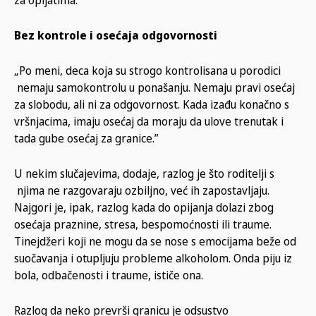
za opijatima.
Bez kontrole i osećaja odgovornosti
„Po meni, deca koja su strogo kontrolisana u porodici
nemaju samokontrolu u ponašanju. Nemaju pravi osećaj
za slobodu, ali ni za odgovornost. Kada izađu konačno s
vršnjacima, imaju osećaj da moraju da ulove trenutak i
tada gube osećaj za granice.”
U nekim slučajevima, dodaje, razlog je što roditelji s
njima ne razgovaraju ozbiljno, već ih zapostavljaju.
Najgori je, ipak, razlog kada do opijanja dolazi zbog
osećaja praznine, stresa, bespomoćnosti ili traume.
Tinejdžeri koji ne mogu da se nose s emocijama beže od
suočavanja i otupljuju probleme alkoholom. Onda piju iz
bola, odbačenosti i traume, ističe ona.
Razlog da neko prevrši granicu je odsustvo