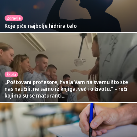
Zdravlje
Koje piće najbolje hidrira telo
Škola
„Poštovani profesore, hvala Vam na svemu što ste
nas naučili, ne samo iz knjiga, već i o životu.“ – reči
kojima su se maturanti...