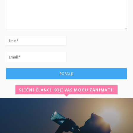
Komentar:
Ime:*
Email:*
SLIČNI ČLANCI KOJI VAS MOGU ZANIMATI: