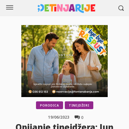
PORODICA
TINEJDŽERI
19/06/2023
0
Opijanje tinejdžera: Jun