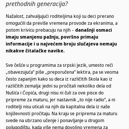
prethodnih generacija?
Nažalost, zahvaljujući roditeljima koji su deci prerano
omogućili da previše vremena provode za ekranima, a
potom krivicu prebacuju na njih –
današnji osmaci
imaju smanjenu pažnju, površno primaju
informacije i u najvećem broju slučajeva nemaju
nikakve čitalačke navike.
Sve češće u programima za srpski jezik, umesto reči
„obavezujuća“ piše „preporučena“ lektira, pa se veoma
često zapanjim kako su deca iz različitih škola kao iz
različitih zemalja: jedni su pročitali nekoliko dela od
Nušića i Ćopića, drugi nisu ni čuli za ove pisce do
pripreme za maturu, jer nastavnik „to nije radio“, a ni
roditelji nisu uticali na njih da kapitalna dela iz naše
književnosti pročitaju. Na kraju se priprema za maturu
svede na ubrzano učenje i ponavljanje u drugom
polugodištu, kada više nema dovoljno vremena za