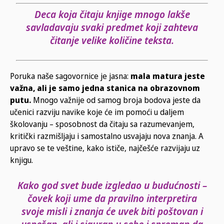
Deca koja čitaju knjige mnogo lakše
savladavaju svaki predmet koji zahteva
čitanje velike količine teksta.
Poruka naše sagovornice je jasna:
mala matura jeste
važna, ali je samo jedna stanica na obrazovnom
putu.
Mnogo važnije od samog broja bodova jeste da
učenici razviju navike koje će im pomoći u daljem
školovanju – sposobnost da čitaju sa razumevanjem,
kritički razmišljaju i samostalno usvajaju nova znanja. A
upravo se te veštine, kako ističe, najčešće razvijaju uz
knjigu.
Kako god svet bude izgledao u budućnosti –
čovek koji ume da pravilno interpretira
svoje misli i znanja će uvek biti poštovan i