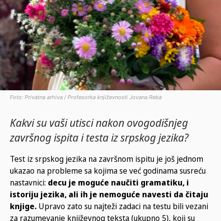
Foto: Privatna arhiva / Profesorka književnosti Jovana Reba
Kakvi su vaši utisci nakon ovogodišnjeg
završnog ispita i testa iz srpskog jezika?
Test iz srpskog jezika na završnom ispitu je još jednom
ukazao na probleme sa kojima se već godinama susreću
nastavnici:
decu je moguće naučiti gramatiku, i
istoriju jezika, ali ih je nemoguće navesti da čitaju
knjige.
Upravo zato su najteži zadaci na testu bili vezani
za razumevanje književnog teksta (ukupno 5), koji su