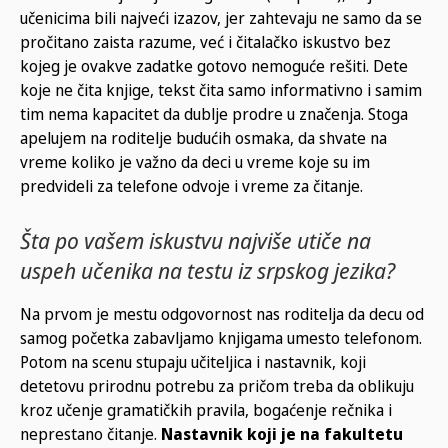
učenicima bili najveći izazov, jer zahtevaju ne samo da se
pročitano zaista razume, već i čitalačko iskustvo bez
kojeg je ovakve zadatke gotovo nemoguće rešiti. Dete
koje ne čita knjige, tekst čita samo informativno i samim
tim nema kapacitet da dublje prodre u značenja. Stoga
apelujem na roditelje budućih osmaka, da shvate na
vreme koliko je važno da deci u vreme koje su im
predvideli za telefone odvoje i vreme za čitanje.
Šta po vašem iskustvu najviše utiče na
uspeh učenika na testu iz srpskog jezika?
Na prvom je mestu odgovornost nas roditelja da decu od
samog početka zabavljamo knjigama umesto telefonom.
Potom na scenu stupaju učiteljica i nastavnik, koji
detetovu prirodnu potrebu za pričom treba da oblikuju
kroz učenje gramatičkih pravila, bogaćenje rečnika i
neprestano čitanje.
Nastavnik koji je na fakultetu