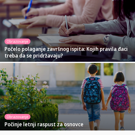
Obrazovanje
Počelo polaganje završnog ispita: Kojih pravila đaci
treba da se pridržavaju?
Obrazovanje
Počinje letnji raspust za osnovce