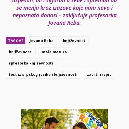
uspešan, ali i siguran u sebe i spreman da
se menja kroz izazove koje nam novo i
nepoznato donosi – zaključuje profesorka
Jovana Reba.
TAGOVI
Jovana Reba
književnost
književnosti
mala matura
rpfesorka književnosti
test iz srpskog jezika i književnosti
završni ispit