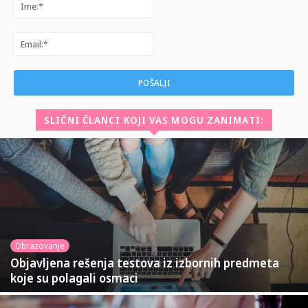
Ime:*
Email:*
SLIČNI ČLANCI KOJI VAS MOGU ZANIMATI:
Obrazovanje
Objavljena rešenja testova iz izbornih predmeta
koje su polagali osmaci