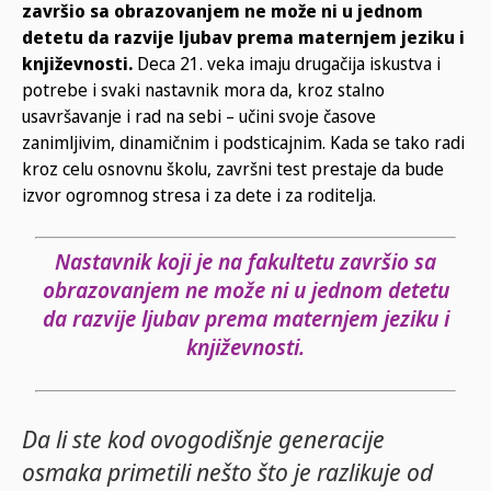
završio sa obrazovanjem ne može ni u jednom
detetu da razvije ljubav prema maternjem jeziku i
književnosti.
Deca 21. veka imaju drugačija iskustva i
potrebe i svaki nastavnik mora da, kroz stalno
usavršavanje i rad na sebi – učini svoje časove
zanimljivim, dinamičnim i podsticajnim. Kada se tako radi
kroz celu osnovnu školu, završni test prestaje da bude
izvor ogromnog stresa i za dete i za roditelja.
Nastavnik koji je na fakultetu završio sa
obrazovanjem ne može ni u jednom detetu
da razvije ljubav prema maternjem jeziku i
književnosti.
Da li ste kod ovogodišnje generacije
osmaka primetili nešto što je razlikuje od