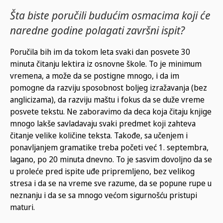
Šta biste poručili budućim osmacima koji će
naredne godine polagati završni ispit?
Poručila bih im da tokom leta svaki dan posvete 30
minuta čitanju lektira iz osnovne škole. To je minimum
vremena, a može da se postigne mnogo, i da im
pomogne da razviju sposobnost boljeg izražavanja (bez
anglicizama), da razviju maštu i fokus da se duže vreme
posvete tekstu. Ne zaboravimo da deca koja čitaju knjige
mnogo lakše savladavaju svaki predmet koji zahteva
čitanje velike količine teksta. Takođe, sa učenjem i
ponavljanjem gramatike treba početi već 1. septembra,
lagano, po 20 minuta dnevno. To je sasvim dovoljno da se
u proleće pred ispite uđe pripremljeno, bez velikog
stresa i da se na vreme sve razume, da se popune rupe u
neznanju i da se sa mnogo većom sigurnošću pristupi
maturi.