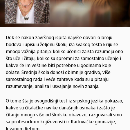
Dok se nakon završnog ispita najviše govori o broju
bodova i upisu u željenu školu, iza svakog testa kriju se
mnogo važnija pitanja: koliko učenici zaista razumeju ono
što uče i čitaju, koliko su spremni za samostalno učenje i
kakve će im veštine biti potrebne u godinama koje
dolaze. Srednja škola donosi obimnije gradivo, više
samostalnog rada i veće zahteve kada su u pitanju
razumevanje, analiza i usvajanje novih znanja.
O tome šta je ovogodišnji test iz srpskog jezika pokazao,
kakve su čitalačke navike današnjih osmaka i zašto je
čitanje mnogo više od školske obaveze, razgovarali smo
sa profesorkom književnosti iz Karlovačke gimnazije,
Jovanom Rebom.