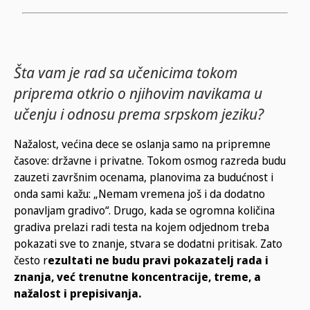
Šta vam je rad sa učenicima tokom
priprema otkrio o njihovim navikama u
učenju i odnosu prema srpskom jeziku?
Nažalost, većina dece se oslanja samo na pripremne
časove: državne i privatne. Tokom osmog razreda budu
zauzeti završnim ocenama, planovima za budućnost i
onda sami kažu: „Nemam vremena još i da dodatno
ponavljam gradivo“. Drugo, kada se ogromna količina
gradiva prelazi radi testa na kojem odjednom treba
pokazati sve to znanje, stvara se dodatni pritisak. Zato
često r
ezultati ne budu pravi pokazatelj rada i
znanja, već trenutne koncentracije, treme, a
nažalost i prepisivanja.