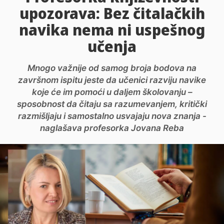
upozorava: Bez čitalačkih
navika nema ni uspešnog
učenja
Mnogo važnije od samog broja bodova na
završnom ispitu jeste da učenici razviju navike
koje će im pomoći u daljem školovanju –
sposobnost da čitaju sa razumevanjem, kritički
razmišljaju i samostalno usvajaju nova znanja -
naglašava profesorka Jovana Reba