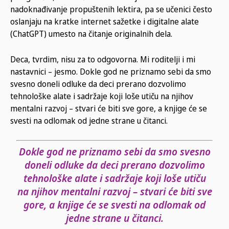
nadoknađivanje propuštenih lektira, pa se učenici često
oslanjaju na kratke internet sažetke i digitalne alate
(ChatGPT) umesto na čitanje originalnih dela.
Deca, tvrdim, nisu za to odgovorna. Mi roditelji i mi
nastavnici – jesmo. Dokle god ne priznamo sebi da smo
svesno doneli odluke da deci prerano dozvolimo
tehnološke alate i sadržaje koji loše utiču na njihov
mentalni razvoj – stvari će biti sve gore, a knjige će se
svesti na odlomak od jedne strane u čitanci.
Dokle god ne priznamo sebi da smo svesno
doneli odluke da deci prerano dozvolimo
tehnološke alate i sadržaje koji loše utiču
na njihov mentalni razvoj – stvari će biti sve
gore, a knjige će se svesti na odlomak od
jedne strane u čitanci.