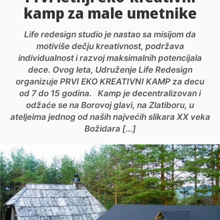
kamp za male umetnike
Life redesign studio je nastao sa misijom da
motiviše dečju kreativnost, podržava
individualnost i razvoj maksimalnih potencijala
dece. Ovog leta, Udruženje Life Redesign
organizuje PRVI EKO KREATIVNI KAMP za decu
od 7 do 15 godina. Kamp je decentralizovan i
odžaće se na Borovoj glavi, na Zlatiboru, u
ateljeima jednog od naših najvećih slikara XX veka
Božidara […]