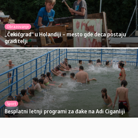
Obrazovanje
„Čekićgrad“ u Holandiji – mesto gde deca postaju
graditelji
Sport
Besplatni letnji programi za đake na Adi Ciganliji