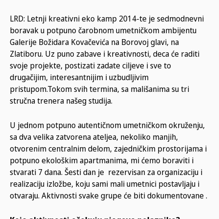
LRD: Letnji kreativni eko kamp 2014-te je sedmodnevni
boravak u potpuno čarobnom umetničkom ambijentu
Galerije Božidara Kovačevića na Borovoj glavi, na
Zlatiboru. Uz puno zabave i kreativnosti, deca će raditi
svoje projekte, postizati zadate ciljeve i sve to
drugačijim, interesantnijim i uzbudljivim
pristupom.Tokom svih termina, sa mališanima su tri
stručna trenera našeg studija.
U jednom potpuno autentičnom umetničkom okruženju,
sa dva velika zatvorena ateljea, nekoliko manjih,
otvorenim centralnim delom, zajedničkim prostorijama i
potpuno ekološkim apartmanima, mi ćemo boraviti i
stvarati 7 dana. Šesti dan je rezervisan za organizaciju i
realizaciju izložbe, koju sami mali umetnici postavljaju i
otvaraju. Aktivnosti svake grupe će biti dokumentovane .