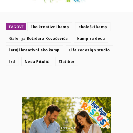
TAGOVI
Eko kreativni kamp
ekološki kamp
Galerija Božidara Kovačevića
kamp za decu
letnji kreativni eko kamp
Life redesign studio
lrd
Neda Pitulić
Zlatibor