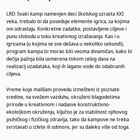
LRD: Svaki kamp namenjen deci školskog uzrasta XXI
veka, trebalo bi da poseduje elemente igrica, sa kojima
oni odrastaju. Konkretne zadatke, postavljene ciljeve i
punu slobodu u toku kreativnog izražavanja. Kao i u
igricama (u kojima se sve dešava u nekoliko sekundi),
program kampa bi morao biti veoma dinamičan, kako bi
dečija pažnja bila usmerena tokom celog dana na
realizacij uzadataka, koji ih lagano vode do odabranih
ciljeva.
Vreme koje mališani provedu izmešteni iz poznate
sredine, na svežem vazduhu, okruženi blagodetima
prirode u kreativnom i nadasve konstruktivno-
ekološkom okruženju, ključno je za stabilnost njihovog
psihičkog i fizičkog zdravlja, tako da kampove ne treba
svrstavati u izlete ili odmore, jer su daleko više od toga.