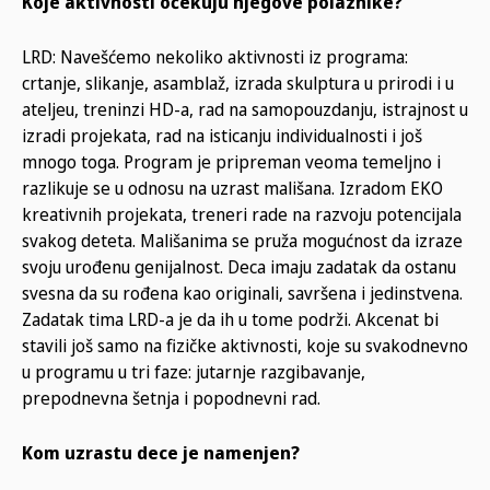
Koje aktivnosti očekuju njegove polaznike?
LRD: Navešćemo nekoliko aktivnosti iz programa:
crtanje, slikanje, asamblaž, izrada skulptura u prirodi i u
ateljeu, treninzi HD-a, rad na samopouzdanju, istrajnost u
izradi projekata, rad na isticanju individualnosti i još
mnogo toga. Program je pripreman veoma temeljno i
razlikuje se u odnosu na uzrast mališana. Izradom EKO
kreativnih projekata, treneri rade na razvoju potencijala
svakog deteta. Mališanima se pruža mogućnost da izraze
svoju urođenu genijalnost. Deca imaju zadatak da ostanu
svesna da su rođena kao originali, savršena i jedinstvena.
Zadatak tima LRD-a je da ih u tome podrži. Akcenat bi
stavili još samo na fizičke aktivnosti, koje su svakodnevno
u programu u tri faze: jutarnje razgibavanje,
prepodnevna šetnja i popodnevni rad.
Kom uzrastu dece je namenjen?