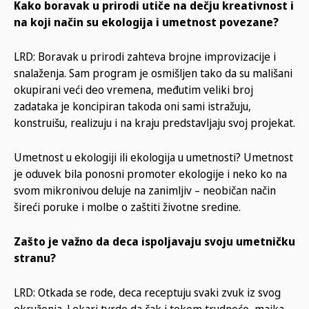
Kako boravak u prirodi utiče na dečju kreativnost i
na koji način su ekologija i umetnost povezane?
LRD: Boravak u prirodi zahteva brojne improvizacije i
snalaženja. Sam program je osmišljen tako da su mališani
okupirani veći deo vremena, međutim veliki broj
zadataka je koncipiran takoda oni sami istražuju,
konstruišu, realizuju i na kraju predstavljaju svoj projekat.
Umetnost u ekologiji ili ekologija u umetnosti? Umetnost
je oduvek bila ponosni promoter ekologije i neko ko na
svom mikronivou deluje na zanimljiv – neobičan način
šireći poruke i molbe o zaštiti životne sredine.
Zašto je važno da deca ispoljavaju svoju umetničku
stranu?
LRD: Otkada se rode, deca receptuju svaki zvuk iz svog
okruženja. Lekari tvrde da čak i tokom trudnoće, majka