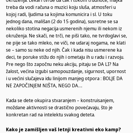
treba da vodi računa o muzici koju sluša, atmosferi u
kojoj radi, ljudima sa kojima komunicira i sl. U toku
jednog dana, mališan (2 do 15 godina), susretne se sa
nekoliko stotina negacija usmerenih njemu ili nekom iz
okruženja. Ne skači, ne trči, ne piši tako, ne tvrdoglavi se,
ne pije se tako mleko, ne viči, ne udaraj nogama, ne klati
se – samo su neke od njih. Čak i kada nisu usmerene ka
deci, te poruke stižu do njih i ometaju ih u radu i razvoju.
Pre nego što započnu neku akciju, pitaju se DA LI? Na
žalost, većina izgubi samopouzdanje, sigurnost, upornost
i u većini slučajeva idu linijom manjeg otpora : BOLJE DA
NE ZAPOČINJEM NIŠTA, NEGO DA….
Kada se dete okupira stvaranjem – konstruisanjem,
moždane aktivnosti se drastično povećavaju, što je
konkretan rad na intelektu svakog deteta.
Kako je zamišljen vaš letnji kreativni eko kamp?