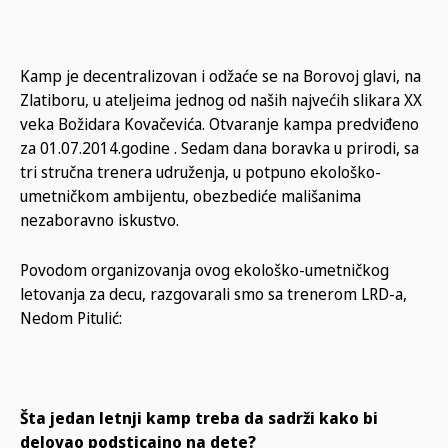
Kamp je decentralizovan i odžaće se na Borovoj glavi, na
Zlatiboru, u ateljeima jednog od naših najvećih slikara XX
veka Božidara Kovačevića. Otvaranje kampa predviđeno
za 01.07.2014.godine . Sedam dana boravka u prirodi, sa
tri stručna trenera udruženja, u potpuno ekološko-
umetničkom ambijentu, obezbediće mališanima
nezaboravno iskustvo.
Povodom organizovanja ovog ekološko-umetničkog
letovanja za decu, razgovarali smo sa trenerom LRD-a,
Nedom Pitulić:
Šta jedan letnji kamp treba da sadrži kako bi
delovao podsticajno na dete?