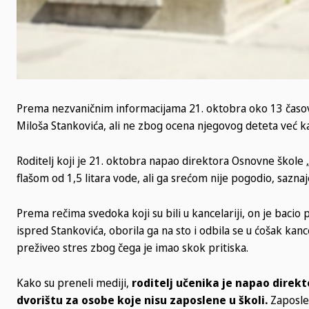
Prema nezvaničnim informacijama 21. oktobra oko 13 časova
Miloša Stankovića, ali ne zbog ocena njegovog deteta već ka
Roditelj koji je 21. oktobra napao direktora Osnovne škole
flašom od 1,5 litara vode, ali ga srećom nije pogodio, saznaje
Prema rečima svedoka koji su bili u kancelariji, on je bacio p
ispred Stankovića, oborila ga na sto i odbila se u ćošak kanc
preživeo stres zbog čega je imao skok pritiska.
Kako su preneli mediji,
roditelj učenika je napao direk
dvorištu za osobe koje nisu zaposlene u školi.
Zaposlen