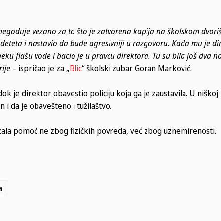
negoduje vezano za to što je zatvorena kapija na školskom dvoriš
lj deteta i nastavio da bude agresivniji u razgovoru. Kada mu je d
neku flašu vode i bacio je u pravcu direktora. Tu su bila još dva n
rije
– ispričao je za „
Blic
“ školski zubar Goran Marković.
ok je direktor obavestio policiju koja ga je zaustavila. U niškoj p
n i da je obavešteno i tužilaštvo.
zala pomoć ne zbog fizičkih povreda, već zbog uznemirenosti.
a