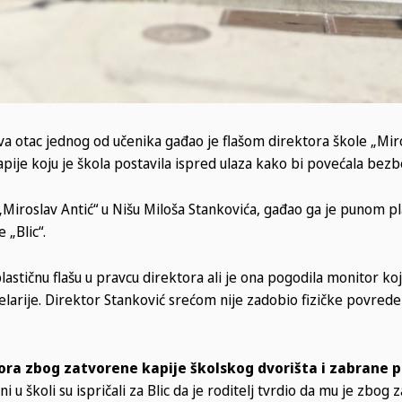
 otac jednog od učenika gađao je flašom direktora škole „Miro
pije koju je škola postavila ispred ulaza kako bi povećala bez
 „Miroslav Antić“ u Nišu Miloša Stankovića, gađao ga je punom p
 „Blic“.
lastičnu flašu u pravcu direktora ali je ona pogodila monitor koj
elarije. Direktor Stanković srećom nije zadobio fizičke povrede 
tora zbog zatvorene kapije školskog dvorišta i zabrane p
i u školi su ispričali za Blic da je roditelj tvrdio da mu je zbog