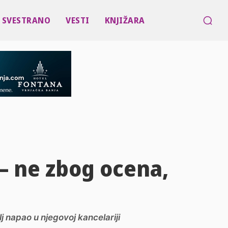
SVESTRANO
VESTI
KNJIŽARA
 – ne zbog ocena,
lj napao u njegovoj kancelariji