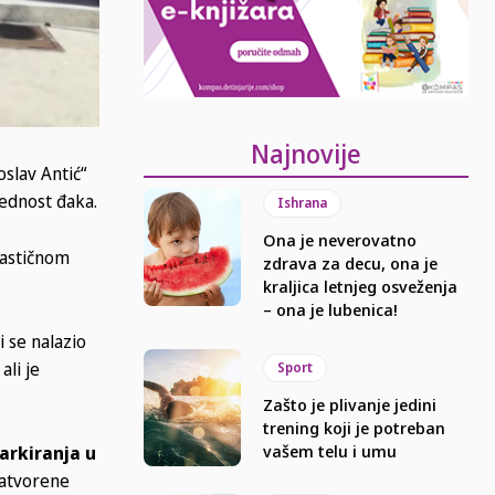
Najnovije
slav Antić“
bednost đaka.
Ishrana
Ona je neverovatno
lastičnom
zdrava za decu, ona je
kraljica letnjeg osveženja
– ona je lubenica!
i se nalazio
ali je
Sport
Zašto je plivanje jedini
trening koji je potreban
vašem telu i umu
arkiranja u
 zatvorene