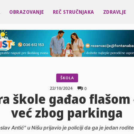
A
OBRAZOVANJE
REČ STRUČNJAKA
ZDRAVLJE
ŠKOLA
22/10/2024
0
ra škole gađao flašom
već zbog parkinga
av Antić" u Nišu prijavio je policiji da ga je jedan rodite