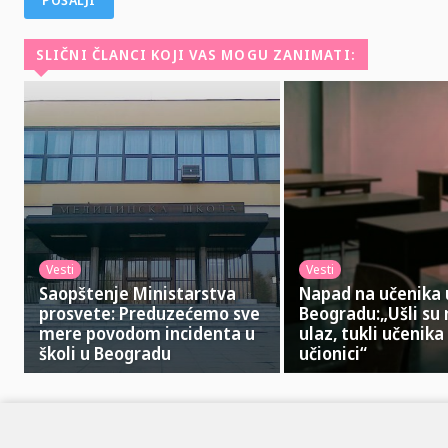
SLIČNI ČLANCI KOJI VAS MOGU ZANIMATI:
Vesti
Vesti
Saopštenje Ministarstva
Napad na učenika u
prosvete: Preduzećemo sve
Beogradu:„Ušli su 
mere povodom incidenta u
ulaz, tukli učenika
školi u Beogradu
učionici“