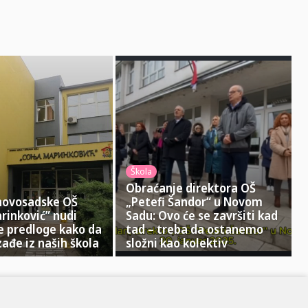
Škola
Obraćanje direktora OŠ
 novosadske OŠ
„Petefi Šandor“ u Novom
rinković” nudi
Sadu: Ovo će se završiti kad
e predloge kako da
tad – treba da ostanemo
zađe iz naših škola
složni kao kolektiv