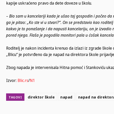
kapije uskraćeno pravo da dete doveze u školu.
–
Bio sam u kancelariji kada je ušao taj gospodin i počeo da 
ga je pitao: „Ko ste vi u stvari?“. On se predstavio kao rodite
kakvo je to ponašanje i da napusti kancelariju, on je izvadio 
pored njega. Flaša je pogodila monitori pala u ćošak kancela
Roditelj je nakon incidenta krenuo da izlazi iz zgrade škole d
„Blicu“ je potvrđeno da je napad na direktora škole prijavlje
Zbog napada je intervenisala Hitna pomoć i Stankoviću uka
Izvor:
Blic.rs
/
N1
direktor škole
napad
napad na direktor
TAGOVI