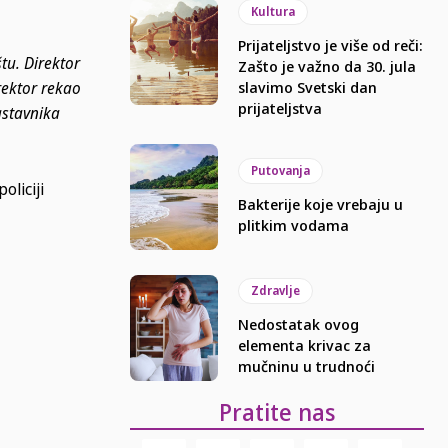
Kultura
Prijateljstvo je više od reči:
tu. Direktor
Zašto je važno da 30. jula
irektor rekao
slavimo Svetski dan
prijateljstva
astavnika
Putovanja
oliciji
Bakterije koje vrebaju u
plitkim vodama
Zdravlje
Nedostatak ovog
elementa krivac za
mučninu u trudnoći
Pratite nas