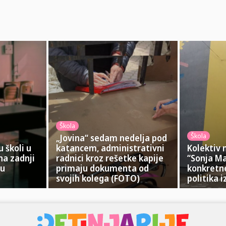
Škola
Škola
„Jovina“ sedam nedelja pod
 školi u
katancem, administrativni
Kolektiv
na zadnji
radnici kroz rešetke kapije
“Sonja Ma
 u
primaju dokumenta od
konkretn
svojih kolega (FOTO)
politika i