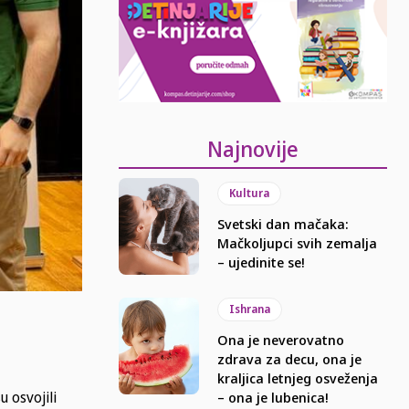
Najnovije
Kultura
Svetski dan mačaka:
Mačkoljupci svih zemalja
– ujedinite se!
Ishrana
Ona je neverovatno
zdrava za decu, ona je
kraljica letnjeg osveženja
 osvojili
– ona je lubenica!