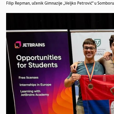
Filip Repman, učenik Gimnazije „Veljko Petrović“ u Somboru,