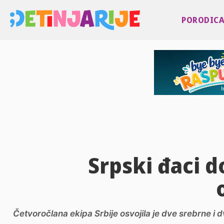
PORODIC
Srpski đaci d
Četvoročlana ekipa Srbije osvojila je dve srebrne