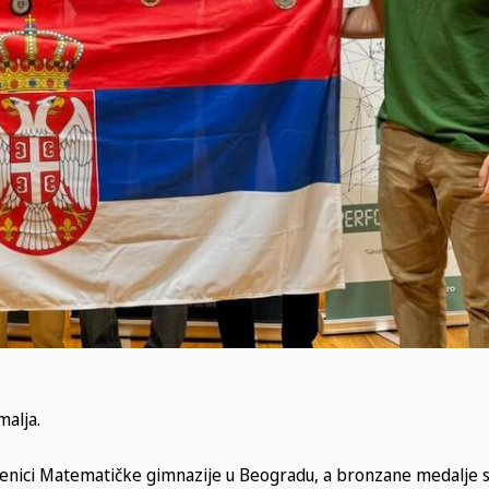
malja.
čenici Matematičke gimnazije u Beogradu, a bronzane medalje su