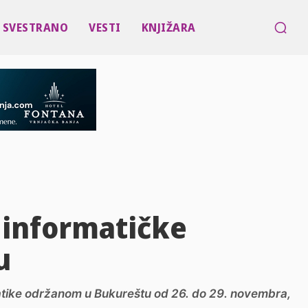
SVESTRANO
VESTI
KNJIŽARA
a informatičke
u
atike održanom u Bukureštu od 26. do 29. novembra,