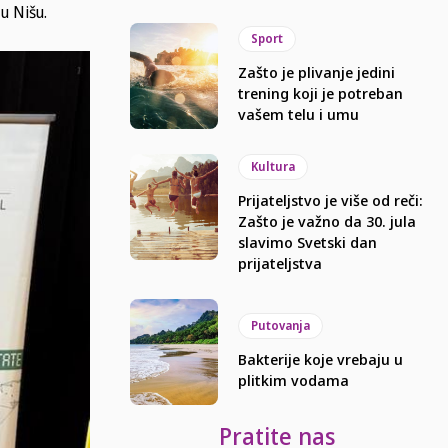
u Nišu.
Sport
Zašto je plivanje jedini
trening koji je potreban
vašem telu i umu
Kultura
Prijateljstvo je više od reči:
Zašto je važno da 30. jula
slavimo Svetski dan
prijateljstva
Putovanja
Bakterije koje vrebaju u
plitkim vodama
Pratite nas