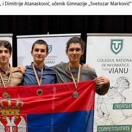
 i Dimitrije Atanasković, učenik Gimnazije „Svetozar Marković“ 