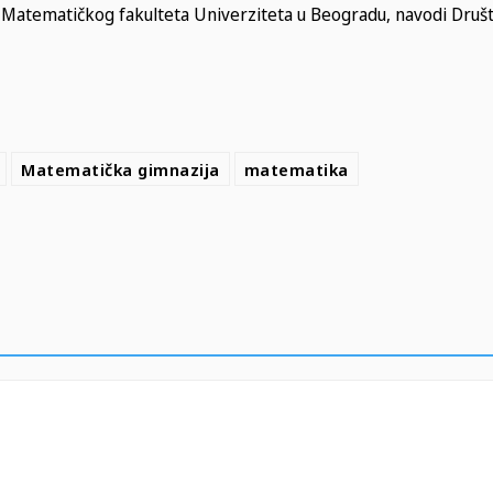
sa Matematičkog fakulteta Univerziteta u Beogradu, navodi Druš
Matematička gimnazija
matematika