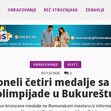
A
OBRAZOVANJE
REČ STRUČNJAKA
ZDRAVLJE
OBRAZOVANJE
VESTI
01/12/2025
0
oneli četiri medalje s
olimpijade u Bukurešt
 i dve bronzane medalje na Rumunskom masteru iz inform