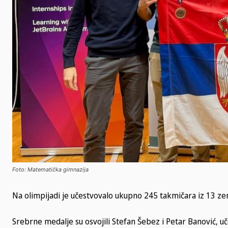
Foto: Matematička gimnazija
Na olimpijadi je učestvovalo ukupno 245 takmičara iz 13 ze
Srebrne medalje su osvojili Stefan Šebez i Petar Banović, u