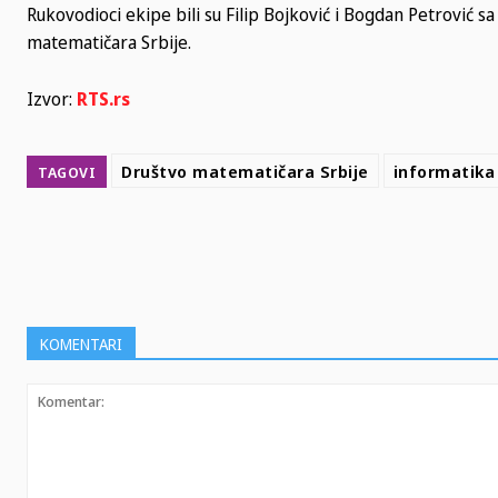
Rukovodioci ekipe bili su Filip Bojković i Bogdan Petrović 
matematičara Srbije.
Izvor:
RTS.rs
Društvo matematičara Srbije
informatika
TAGOVI
SHARE
KOMENTARI