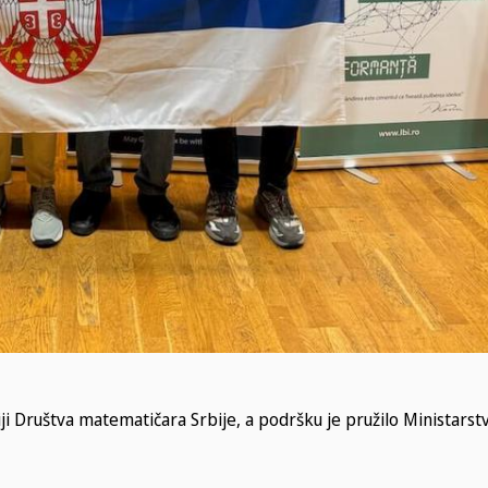
iji Društva matematičara Srbije, a podršku je pružilo Ministarst